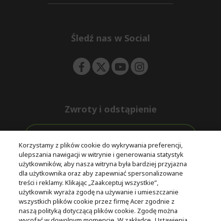
d
n
i
e
d
n
d
e
Śledź nas w Social
n
Zwroty i odstąpienie
Odstąpienie od umowy
Korzystamy z plików cookie do wykrywania preferencji,
ulepszania nawigacji w witrynie i generowania statystyk
Darmowa
Wsparcie
użytkowników, aby nasza witryna była bardziej przyjazna
Bezpieczne
ekspresowa
przed i po
dla użytkownika oraz aby zapewniać spersonalizowane
płatności
dostawa
zakupie
treści i reklamy. Klikając „Zaakceptuj wszystkie”,
użytkownik wyraża zgodę na używanie i umieszczanie
wszystkich plików cookie przez firmę Acer zgodnie z
© 2025 Acer Inc.
naszą polityką dotyczącą plików cookie. Zgodę można
Firma CPYou BV jest autoryzowanym sprzedawcą produktów i
wycofać w dowolnym momencie. W zakładce „Ustawienia