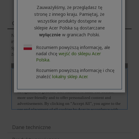
Zauważyliśmy, że przeglądasz tę
stronę z innego kraju. Pamiętaj, że
wszystkie produkty dostępne w
Cechy
sklepie Acer Polska są dostarczane
wyłącznie
w granicach Polski.
Należy pamiętać, że zakładka
„Cechy”
zawiera ogólne
informacje o serii produktów. Aby poznać dokładną
Rozumiem powyższą informację, ale
specyfikację techniczną wybranego modelu,
kliknij
w
nadal chcę
wejść do sklepu Acer
zakładkę
„Dane techniczne”
.
Polska.
Rozumiem powyższą informację i chcę
znaleźć
lokalny sklep Acer.
Dane techniczne