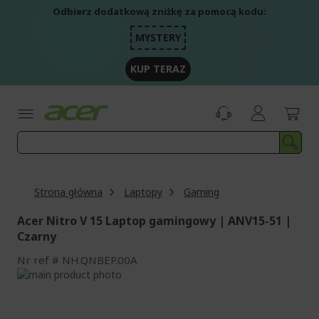
Przejdź
Odbierz dodatkową zniżkę za pomocą kodu:
do
treści
MYSTERY
KUP TERAZ
Strona główna
Laptopy
Gaming
Acer Nitro V 15 Laptop gamingowy | ANV15-51 |
Czarny
Nr ref
NH.QNBEP.00A
Przejdź
na
Przejdź
koniec
na
galerii
początek