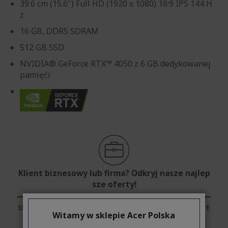
39.6 cm (15.6") Full HD (1920 x 1080) 16:9 IPS 144 H
z
16 GB, DDR5 SDRAM
512 GB SSD
NVIDIA® GeForce RTX™ 4050 z 6 GB dedykowanej
pamięći
Klient biznesowy lub firma? Odkryj nasze najlep
sze oferty!
SKONTAKTUJ SIĘ Z NAMI
|
ZAŁÓŻ KONTO FIRMOWE
Witamy w sklepie Acer Polska