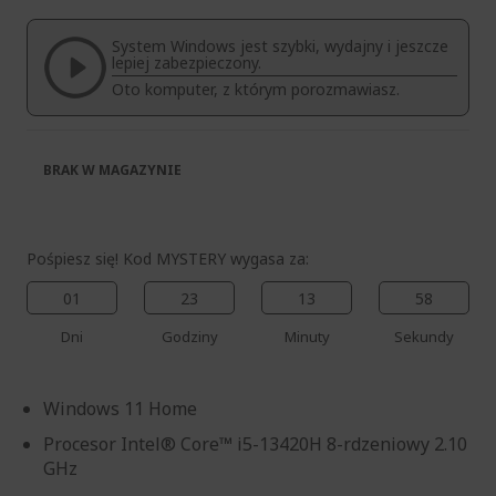
galerii
System Windows jest szybki, wydajny i jeszcze
lepiej zabezpieczony.
Oto komputer, z którym porozmawiasz.
BRAK W MAGAZYNIE
Pośpiesz się! Kod MYSTERY wygasa za:
01
23
13
58
Dni
Godziny
Minuty
Sekundy
Windows 11 Home
Procesor Intel® Core™ i5-13420H 8-rdzeniowy 2.10
GHz