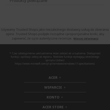
Produkty powiązane
Używamy Trusted Shops jako niezależnego dostawcy usług do zbierania
opinii. Trusted Shops podjęło rozsądne i proporcjonalne kroki, aby
zapewnić, że są to autentyczne recenzje.
Więcej informacji
* Czas udostępnienia uaktualnienia może zależeć od urządzenia. Dostępność
funkcji i aplikacji zależy od regionu. Niektóre funkcje wymagają określonego
sprzętu (zobacz
https://www.microsoft.com/pl-pl/windows/windows-11-specifications).
ACER
h
i
WSPARCIE
d
h
d
i
KONTO
e
h
d
n
i
d
ACER STORE
d
e
h