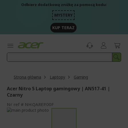
Przejdź
Odbierz dodatkową zniżkę za pomocą kodu:
do
treści
MYSTERY
KUP TERAZ
Strona główna
Laptopy
Gaming
Acer Nitro 5 Laptop gamingowy | AN517-41 |
Czarny
Nr ref
NH.QAREP.00F
Przejdź
na
Przejdź
koniec
na
galerii
początek