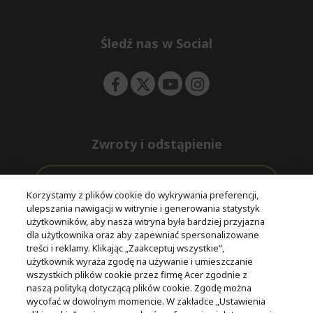
e
d
n
d
e
Śledź nas w Social
n
Zwroty i odstąpienie
Odstąpienie od umowy
Korzystamy z plików cookie do wykrywania preferencji,
ulepszania nawigacji w witrynie i generowania statystyk
Darmowa
Wsparcie
użytkowników, aby nasza witryna była bardziej przyjazna
Bezpieczne
ekspresowa
przed i po
dla użytkownika oraz aby zapewniać spersonalizowane
płatności
dostawa
zakupie
treści i reklamy. Klikając „Zaakceptuj wszystkie”,
użytkownik wyraża zgodę na używanie i umieszczanie
wszystkich plików cookie przez firmę Acer zgodnie z
© 2025 Acer Inc.
naszą polityką dotyczącą plików cookie. Zgodę można
Firma CPYou BV jest autoryzowanym sprzedawcą produktów i
wycofać w dowolnym momencie. W zakładce „Ustawienia
usług oferowanych w tym sklepie.