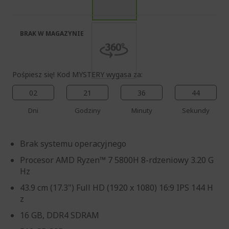
galerii
BRAK W MAGAZYNIE
Pośpiesz się! Kod MYSTERY wygasa za:
02
21
36
43
Dni
Godziny
Minuty
Sekundy
Brak systemu operacyjnego
Procesor AMD Ryzen™ 7 5800H 8-rdzeniowy 3.20 G
Hz
43.9 cm (17.3") Full HD (1920 x 1080) 16:9 IPS 144 H
z
16 GB, DDR4 SDRAM