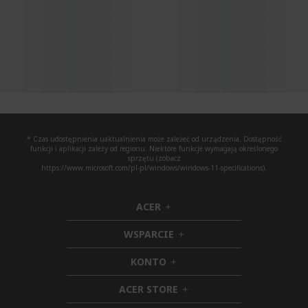
* Czas udostępnienia uaktualnienia może zależeć od urządzenia. Dostępność
funkcji i aplikacji zależy od regionu. Niektóre funkcje wymagają określonego
sprzętu (zobacz
https://www.microsoft.com/pl-pl/windows/windows-11-specifications).
ACER
h
i
WSPARCIE
d
h
d
i
KONTO
e
h
d
n
i
d
ACER STORE
d
e
h
d
n
i