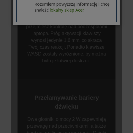
Rozumiem powyższą informację i chcę
znaleźć
lokalny sklep Acer.