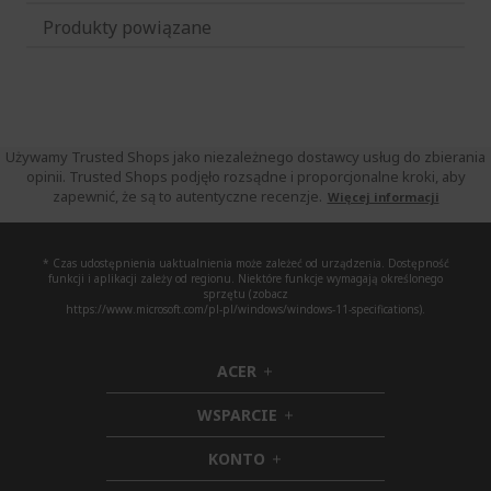
Produkty powiązane
Używamy Trusted Shops jako niezależnego dostawcy usług do zbierania
opinii. Trusted Shops podjęło rozsądne i proporcjonalne kroki, aby
zapewnić, że są to autentyczne recenzje.
Więcej informacji
* Czas udostępnienia uaktualnienia może zależeć od urządzenia. Dostępność
funkcji i aplikacji zależy od regionu. Niektóre funkcje wymagają określonego
sprzętu (zobacz
https://www.microsoft.com/pl-pl/windows/windows-11-specifications).
ACER
h
i
WSPARCIE
d
h
d
i
KONTO
e
h
d
n
i
d