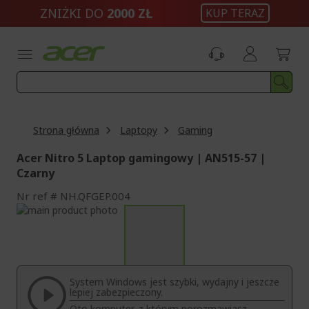
Przejdź
ZNIŻKI DO
2000 ZŁ
KUP TERAZ
do
treści
Strona główna
Laptopy
Gaming
Acer Nitro 5 Laptop gamingowy | AN515-57 |
Czarny
Nr ref
NH.QFGEP.004
Przejdź
na
Przejdź
koniec
na
galerii
początek
galerii
System Windows jest szybki, wydajny i jeszcze
lepiej zabezpieczony.
Oto komputer, z którym porozmawiasz.