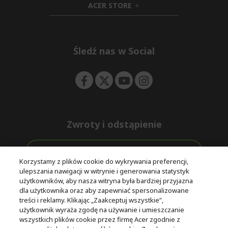
ACER STORE
d
e
h
d
n
i
e
d
n
d
e
Śledź nas w Social
n
Zwroty i odstąpienie
Odstąpienie od umowy
Korzystamy z plików cookie do wykrywania preferencji,
ulepszania nawigacji w witrynie i generowania statystyk
Darmowa
Wsparcie
użytkowników, aby nasza witryna była bardziej przyjazna
Bezpieczne
ekspresowa
przed i po
dla użytkownika oraz aby zapewniać spersonalizowane
płatności
dostawa
zakupie
treści i reklamy. Klikając „Zaakceptuj wszystkie”,
użytkownik wyraża zgodę na używanie i umieszczanie
wszystkich plików cookie przez firmę Acer zgodnie z
© 2025 Acer Inc.