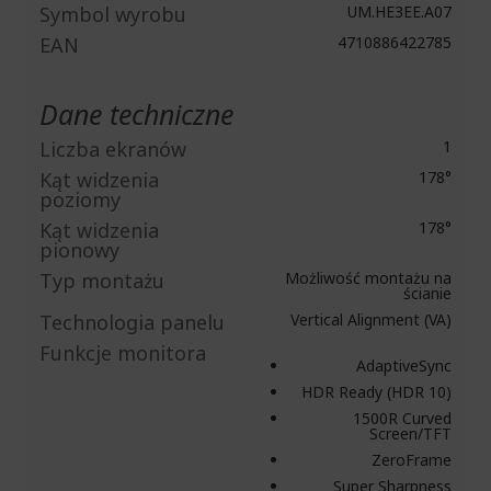
Symbol wyrobu
UM.HE3EE.A07
EAN
4710886422785
Dane techniczne
Liczba ekranów
1
Kąt widzenia
178°
poziomy
Kąt widzenia
178°
pionowy
Typ montażu
Możliwość montażu na
ścianie
Technologia panelu
Vertical Alignment (VA)
Funkcje monitora
AdaptiveSync
HDR Ready (HDR 10)
1500R Curved
Screen/TFT
ZeroFrame
Super Sharpness