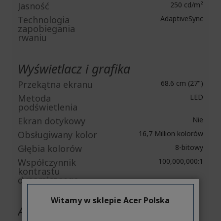
Jasność
250 cd/m²
Technologia
AdaptiveSync
zapobiegania
rwaniu
Wyświetlacz i grafika
Przekątna ekranu
68.6 cm (27")
Metoda
LED
podświetlenia
Ekran dotykowy
Nie
Obsługiwany kolor
16,7 Million kolorów
Głębia kolorów
8-bitowy
Współczynnik
100,000,000:1
kontrastu
dynamicznego
Witamy w sklepie Acer Polska
Audio