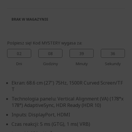
galerii
BRAK W MAGAZYNIE
Pośpiesz się! Kod MYSTERY wygasa za:
02
08
39
35
Dni
Godziny
Minuty
Sekundy
Ekran: 68.6 cm (27") 75Hz, 1500R Curved Screen/TF
T
Technologia panelu: Vertical Alignment (VA) (178°x
178°) AdaptiveSync, HDR Ready (HDR 10)
Inputs: DisplayPort, HDMI
Czas reakcji: 5 ms (GTG), 1 ms( VRB)