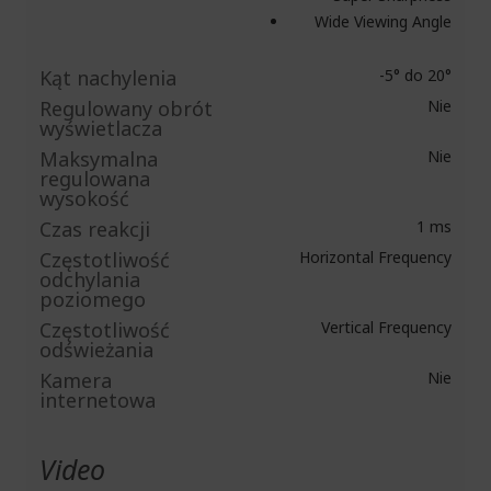
Wide Viewing Angle
Kąt nachylenia
-5° do 20°
Regulowany obrót
Nie
wyświetlacza
Maksymalna
Nie
regulowana
wysokość
Czas reakcji
1 ms
Częstotliwość
Horizontal Frequency
odchylania
poziomego
Częstotliwość
Vertical Frequency
odświeżania
Kamera
Nie
internetowa
Video