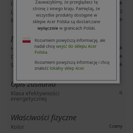
Zauważyliśmy, że przeglądasz tę
Głośniki
Tak
stronę z innego kraju. Pamiętaj, że
Liczba głośników
2
wszystkie produkty dostępne w
Moc wyjściowa
2 W
sklepie Acer Polska są dostarczane
wyłącznie
w granicach Polski.
Interfejsy / porty
Rozumiem powyższą informację, ale
nadal chcę
wejść do sklepu Acer
HDMI
Tak
Polska.
DisplayPort
Tak
Rozumiem powyższą informację i chcę
Słuchawki
Tak
znaleźć
lokalny sklep Acer.
Opis zasilania
Klasa efektywności
G
energetycznej
Właściwości fizyczne
Kolor
Czarny