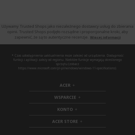
Używamy Trusted Shops jako niezależnego dostawcy usług do zbierania
opinii. Trusted Shops podjęło rozsądne i proporcjonalne kroki, aby
zapewnić, że są to autentyczne recenzje.
Więcej informacji
* Czas udostępnienia uaktualnienia może zależeć od urządzenia. Dostępność
funkcji i aplikacji zależy od regionu. Niektóre funkcje wymagają określonego
sprzętu (zobacz
https://www.microsoft.com/pl-pl/windows/windows-11-specifications).
ACER
h
i
WSPARCIE
d
h
d
i
KONTO
e
h
d
n
i
d
ACER STORE
d
e
h
d
n
i
e
d