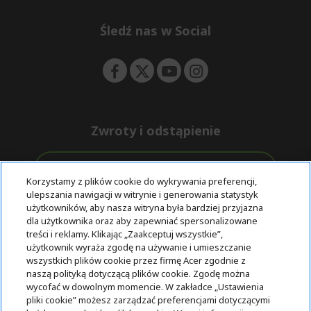
n
d
e
Śledź nas w Social
n
Zwroty i odstąpienie
Odstąpienie od umowy
Korzystamy z plików cookie do wykrywania preferencji,
ulepszania nawigacji w witrynie i generowania statystyk
Darmowa
Wsparcie
użytkowników, aby nasza witryna była bardziej przyjazna
Bezpieczne
ekspresowa
przed i po
dla użytkownika oraz aby zapewniać spersonalizowane
płatności
dostawa
zakupie
treści i reklamy. Klikając „Zaakceptuj wszystkie”,
użytkownik wyraża zgodę na używanie i umieszczanie
wszystkich plików cookie przez firmę Acer zgodnie z
© 2025 Acer Inc.
naszą polityką dotyczącą plików cookie. Zgodę można
Firma CPYou BV jest autoryzowanym sprzedawcą produktów i
wycofać w dowolnym momencie. W zakładce „Ustawienia
usług oferowanych w tym sklepie.
pliki cookie” możesz zarządzać preferencjami dotyczącymi