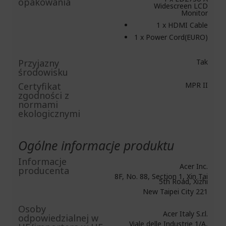
opakowania
Widescreen LCD
Monitor
1 x HDMI Cable
1 x Power Cord(EURO)
Przyjazny
Tak
środowisku
Certyfikat
MPR II
zgodności z
normami
ekologicznymi
Ogólne informacje produktu
Informacje
Acer Inc.
producenta
8F, No. 88, Section 1, Xin Tai
5th Road, Xizhi
New Taipei City 221
Osoby
Acer Italy S.r.l.
odpowiedzialnej w
Viale delle Industrie 1/A,