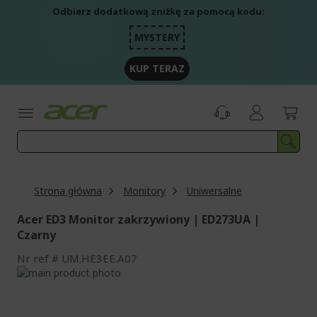
Przejdź
Odbierz dodatkową zniżkę za pomocą kodu:
do
treści
MYSTERY
KUP TERAZ
Strona główna
Monitory
Uniwersalne
Acer ED3 Monitor zakrzywiony | ED273UA |
Czarny
Nr ref
UM.HE3EE.A07
Przejdź
na
Przejdź
koniec
na
galerii
początek