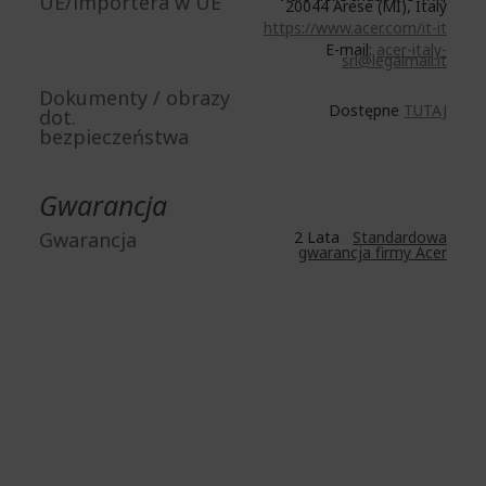
UE/importera w UE
20044 Arese (MI), Italy
https://www.acer.com/it-it
E-mail:
acer-italy-
srl@legalmail.it
Dokumenty / obrazy
Dostępne
TUTAJ
dot.
bezpieczeństwa
Gwarancja
Gwarancja
2 Lata
Standardowa
gwarancja firmy Acer