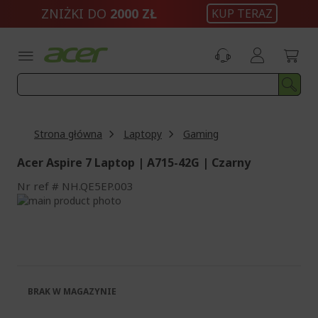
Przejdź
ZNIŻKI DO
2000 ZŁ
KUP TERAZ
do
treści
Strona główna
Laptopy
Gaming
Acer Aspire 7 Laptop | A715-42G | Czarny
Nr ref
NH.QE5EP.003
Przejdź
na
Przejdź
koniec
na
galerii
początek
galerii
BRAK W MAGAZYNIE