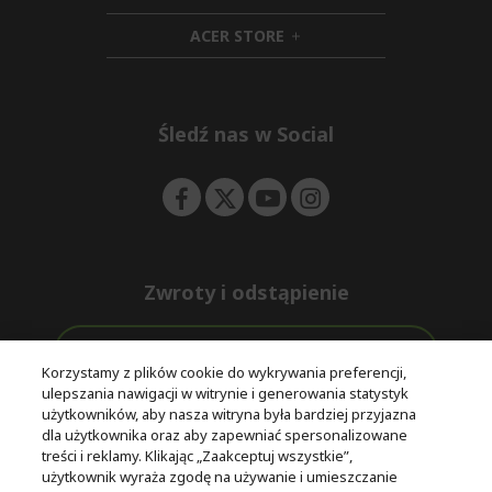
n
i
d
ACER STORE
d
e
h
d
n
i
e
d
n
d
e
Śledź nas w Social
n
Zwroty i odstąpienie
Odstąpienie od umowy
Korzystamy z plików cookie do wykrywania preferencji,
ulepszania nawigacji w witrynie i generowania statystyk
Darmowa
Wsparcie
użytkowników, aby nasza witryna była bardziej przyjazna
Bezpieczne
ekspresowa
przed i po
dla użytkownika oraz aby zapewniać spersonalizowane
płatności
dostawa
zakupie
treści i reklamy. Klikając „Zaakceptuj wszystkie”,
użytkownik wyraża zgodę na używanie i umieszczanie