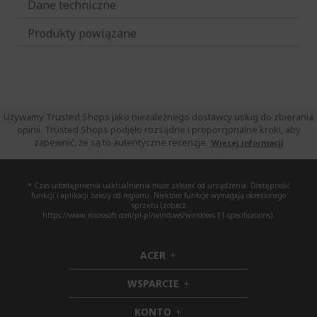
Dane techniczne
Produkty powiązane
Używamy Trusted Shops jako niezależnego dostawcy usług do zbierania
opinii. Trusted Shops podjęło rozsądne i proporcjonalne kroki, aby
zapewnić, że są to autentyczne recenzje.
Więcej informacji
* Czas udostępnienia uaktualnienia może zależeć od urządzenia. Dostępność
funkcji i aplikacji zależy od regionu. Niektóre funkcje wymagają określonego
sprzętu (zobacz
https://www.microsoft.com/pl-pl/windows/windows-11-specifications).
ACER
h
i
WSPARCIE
d
h
d
i
KONTO
e
h
d