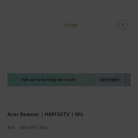
%%%%%%%%%%%%%%
%%%%%%%%%%%%%%
%%%%%%%%%%%%%%
%%%%%%%%%%%%%%
Pak extra korting met code
%%%%%%%%%%%%%%
Acer Beamer | H6815GTV | Wit
Ref.
MR.JXP11.002