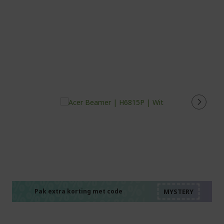
%%%%%%%%%%%%%%
%%%%%%%%%%%%%%
%%%%%%%%%%%%%%
%%%%%%%%%%%%%%
Pak extra korting met code
%%%%%%%%%%%%%%