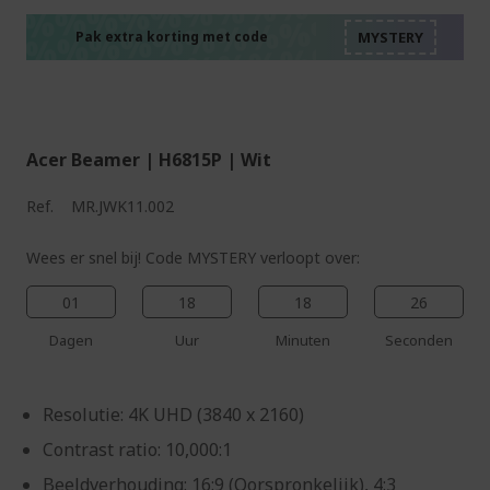
%%%%%%%%%%%%%%
%%%%%%%%%%%%%%
%%%%%%%%%%%%%%
Pak extra korting met code
%%%%%%%%%%%%%%
Acer Beamer | H6815P | Wit
Ref.
MR.JWK11.002
Wees er snel bij! Code MYSTERY verloopt over:
01
18
18
25
Dagen
Uur
Minuten
Seconden
Resolutie: 4K UHD (3840 x 2160)
Contrast ratio: 10,000:1
Beeldverhouding: 16:9 (Oorspronkelijk), 4:3