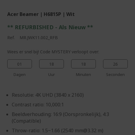
Acer Beamer | H6815P | Wit
** REFURBISHED - Als Nieuw **
Ref.
MR.JWK11.002_RFB
Wees er snel bij! Code MYSTERY verloopt over:
01
18
18
25
Dagen
Uur
Minuten
Seconden
Resolutie: 4K UHD (3840 x 2160)
Contrast ratio: 10,000:1
Beeldverhouding: 16:9 (Oorspronkelijk), 4:3
(Compatible)
Throw-ratio: 1.5~1.66 (2540 mm@3.32 m)