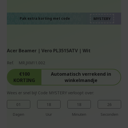
%%%%%%%%%%%%%%
%%%%%%%%%%%%%%
%%%%%%%%%%%%%%
%%%%%%%%%%%%%%
Pak extra korting met code
%%%%%%%%%%%%%%
Acer Beamer | Vero PL3515ATV | Wit
Ref.
MR.JXM11.002
€100
Automatisch verrekend in
KORTING
winkelmandje
Wees er snel bij! Code MYSTERY verloopt over:
01
18
18
25
Dagen
Uur
Minuten
Seconden