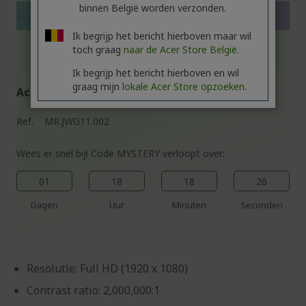
%%%%%%%%%%%%%%
%%%%%%%%%%%%%%
%%%%%%%%%%%%%%
binnen België worden verzonden.
Pak extra korting met code
%%%%%%%%%%%%%%
Ik begrijp het bericht hierboven maar wil
toch graag
naar de Acer Store België.
Ik begrijp het bericht hierboven en wil
graag mijn
lokale Acer Store opzoeken.
Acer Vero Beamer | PL2520i | Zwart
Ref.
MR.JWG11.002
Wees er snel bij! Code MYSTERY verloopt over:
01
18
18
25
Dagen
Uur
Minuten
Seconden
Resolutie: Full HD (1920 x 1080)
Contrast ratio: 2,000,000:1