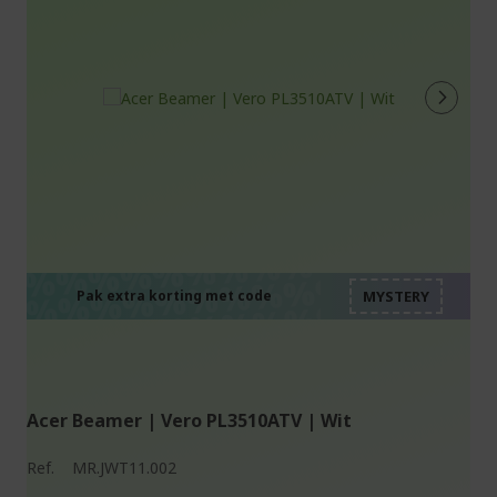
%%%%%%%%%%%%%%
%%%%%%%%%%%%%%
%%%%%%%%%%%%%%
%%%%%%%%%%%%%%
Pak extra korting met code
%%%%%%%%%%%%%%
Acer Beamer | Vero PL3510ATV | Wit
Ref.
MR.JWT11.002