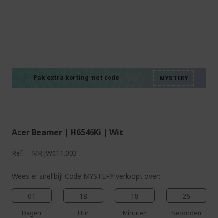
%%%%%%%%%%%%%%
%%%%%%%%%%%%%%
%%%%%%%%%%%%%%
%%%%%%%%%%%%%%
Pak extra korting met code
%%%%%%%%%%%%%%
Acer Beamer | H6546Ki | Wit
Ref.
MR.JW011.003
Wees er snel bij! Code MYSTERY verloopt over:
01
18
18
25
Dagen
Uur
Minuten
Seconden