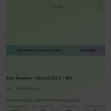
%%%%%%%%%%%%%%
%%%%%%%%%%%%%%
%%%%%%%%%%%%%%
%%%%%%%%%%%%%%
Pak extra korting met code
%%%%%%%%%%%%%%
Acer Beamer | Vero XL2521i | Wit
Ref.
MR.P0R11.002
Wees er snel bij! Code MYSTERY verloopt over:
01
18
18
25