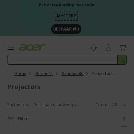
Ga
Pak extra korting met code:
naar
de
MYSTERY
inhoud
BESPAAR NU
Home
Business
Peripherals
Projectors
Projectors
Sorteer op
Toon
Pag
U
Filters
1
lees
mom