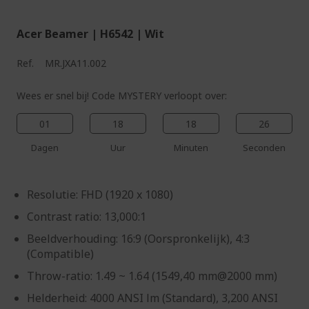
Acer Beamer | H6542 | Wit
Ref.
MR.JXA11.002
Wees er snel bij! Code MYSTERY verloopt over:
01
18
18
25
Dagen
Uur
Minuten
Seconden
Resolutie: FHD (1920 x 1080)
Contrast ratio: 13,000:1
Beeldverhouding: 16:9 (Oorspronkelijk), 4:3
(Compatible)
Throw-ratio: 1.49 ~ 1.64 (1549,40 mm@2000 mm)
Helderheid: 4000 ANSI lm (Standard), 3,200 ANSI