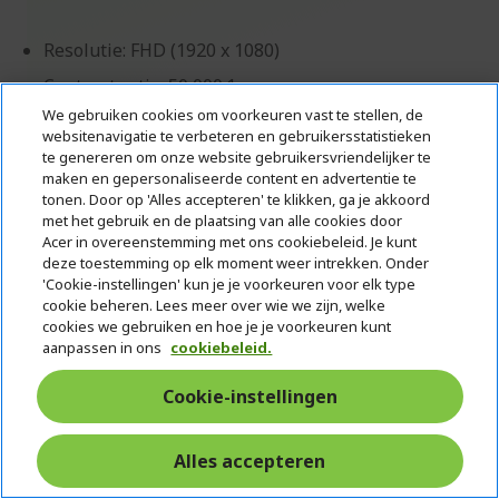
Resolutie: FHD (1920 x 1080)
Contrast ratio: 50,000:1
We gebruiken cookies om voorkeuren vast te stellen, de
Beeldverhouding: 16:9 (Oorspronkelijk), 4:3
websitenavigatie te verbeteren en gebruikersstatistieken
(Compatible)
te genereren om onze website gebruikersvriendelijker te
maken en gepersonaliseerde content en advertentie te
Throw-ratio: 1.15~1.5 (2006,60 mm@2000 mm)
tonen. Door op 'Alles accepteren' te klikken, ga je akkoord
Helderheid: 5500 lm ANSI (Standard), 4400 lm ANSI
met het gebruik en de plaatsing van alle cookies door
(ECO
Acer in overeenstemming met ons cookiebeleid. Je kunt
deze toestemming op elk moment weer intrekken. Onder
Levensduur van lamp: 20000 Uur (Normale modus);
'Cookie-instellingen' kun je je voorkeuren voor elk type
30000 Uur (Zuinige modus)
cookie beheren. Lees meer over wie we zijn, welke
cookies we gebruiken en hoe je je voorkeuren kunt
aanpassen in ons
cookiebeleid.
Cookie-instellingen
Zakelijke klant? Ontdek onze beste
aanbiedingen!
Alles accepteren