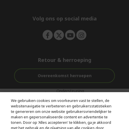
e
d
n
d
e
Volg ons op social media
n
Retour & herroeping
Overeenkomst herroepen
Ondersteuning
Gratis
Veilig
voor en na de
bezorging
Betalen
We gebruiken cookies om voorkeuren vast te stellen, de
aankoop
websitenavigatie te verbeteren en gebruikersstatistieken
te genereren om onze website gebruikersvriendelijker te
© 2026 Acer Inc.
maken en gepersonaliseerde content en advertentie te
CPYou BV is de erkende reseller van de producten en diensten die
tonen. Door op 'Alles accepteren' te klikken, ga je akkoord
in deze winkel worden aangeboden.
met het gebruik en de plaatsing van alle cookies door