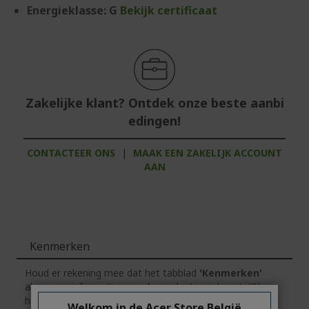
Energieklasse: G
Bekijk certificaat
Zakelijke klant? Ontdek onze beste aanbi
edingen!
CONTACTEER ONS
|
MAAK EEN ZAKELIJK ACCOUNT
AAN
Kenmerken
Houd er rekening mee dat het tabblad
'Kenmerken'
algemene informatie over de productserie bevat.
Klik
op
het tabblad
'Specificaties'
voor de exacte technische
Welkom in de Acer Store België