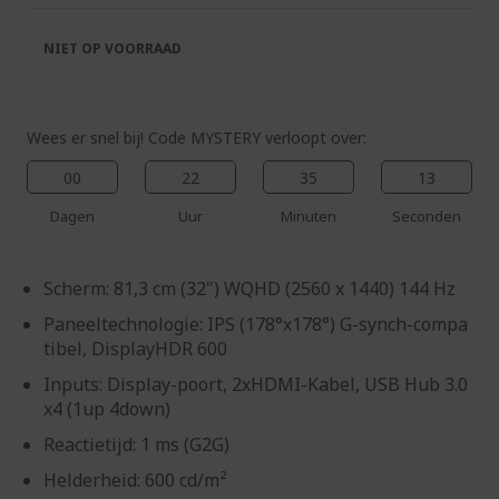
de
van
afbeeldingen-
de
NIET OP VOORRAAD
gallerij
afbeeldingen-
gallerij
Wees er snel bij! Code MYSTERY verloopt over:
00
22
35
12
Dagen
Uur
Minuten
Seconden
Scherm: 81,3 cm (32") WQHD (2560 x 1440) 144 Hz
Paneeltechnologie: IPS (178°x178°) G-synch-compa
tibel, DisplayHDR 600
Inputs: Display-poort, 2xHDMI-Kabel, USB Hub 3.0
x4 (1up 4down)
Reactietijd: 1 ms (G2G)
Helderheid: 600 cd/m²