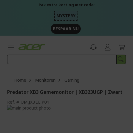
Ga
Pak extra korting met code:
naar
de
MYSTERY
inhoud
BESPAAR NU
Home
Monitoren
Gaming
Predator XB3 Gamemonitor | XB323UGP | Zwart
Ref.
UM.JX3EE.P01
Ga
naar
Ga
het
naar
einde
het
van
begin