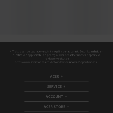
* Tijdstip van de upgrade verschilt mogelijk per apparaat. Beschikbaarheid en
functies van app verschillen per regio. Voor bepaalde functies is specifieke
hardware vereist (zie
https://www.microsoft.com/nl-be/windows/windows-11-specifications).
ACER
h
i
SERVICE
d
h
d
i
ACCOUNT
e
d
h
n
d
i
ACER STORE
e
d
h
n
d
i