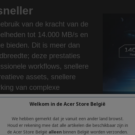
sneller
bruik van de kracht van de
elheden tot 14.000 MB/s en
te bieden. Dit is meer dan
dbreedte; deze prestaties
ssionele workflows, snellere
eatieve assets, snellere
rking van complexe
orvoersnelheid onder zware
Welkom in de Acer Store België
 makers, ontwikkelaars en
ler te laden en sneller te
We hebben gemerkt dat je vanuit een ander land browst.
Houd er rekening mee dat alle artikelen die beschikbaar zijn in
de Acer Store België
alleen
binnen België worden verzonden.