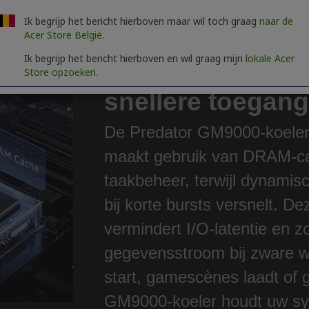
Ik begrijp het bericht hierboven maar wil toch graag
naar de
Acer Store België.
Onafhankelijke
Ik begrijp het bericht hierboven en wil graag mijn
lokale Acer
Store opzoeken.
snellere toegan
De Predator GM9000-koeler 
maakt gebruik van DRAM-ca
taakbeheer, terwijl dynamis
bij korte bursts versnelt. D
vermindert I/O-latentie en z
gegevensstroom bij zware w
start, gamescènes laadt of g
GM9000-koeler houdt uw sys