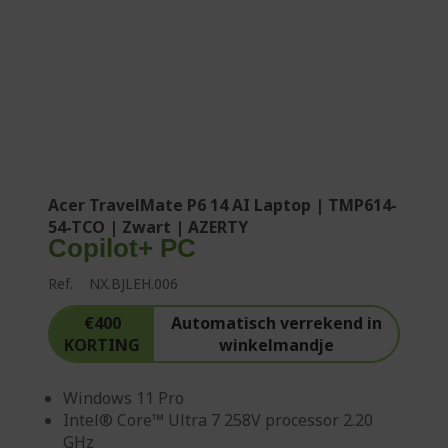
Acer TravelMate P6 14 AI Laptop | TMP614-
54-TCO | Zwart | AZERTY
Copilot+ PC
Ref.
NX.BJLEH.006
€400
Automatisch verrekend in
KORTING
winkelmandje
Windows 11 Pro
Intel® Core™ Ultra 7 258V processor 2.20
GHz