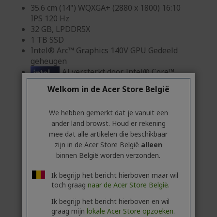
35.6 cm (14") WQXGA+ (2880 x 1800) 16:10
IPS 120 Hz
32 GB, LPDDR5X
1 TB SSD
Intel® Arc™ Graphics 140V GPU Gedeeld
geheugen
AI versterkt door Intel® Core™
Ultra-processors
Welkom in de Acer Store België
We hebben gemerkt dat je vanuit een
ander land browst. Houd er rekening
mee dat alle artikelen die beschikbaar
zijn in de Acer Store België
alleen
binnen België worden verzonden.
Zakelijke klant? Ontdek onze beste
Ik begrijp het bericht hierboven maar wil
aanbiedingen!
toch graag
naar de Acer Store België.
CONTACTEER ONS
|
MAAK EEN ZAKELIJK
Ik begrijp het bericht hierboven en wil
ACCOUNT AAN
graag mijn
lokale Acer Store opzoeken.