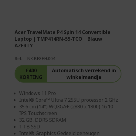
i
n
a
Acer TravelMate P4 Spin 14 Convertible
Laptop | TMP414RN-55-TCO | Blauw |
AZERTY
Ref.
NX.BF8EH.004
€400
Automatisch verrekend in
KORTING
winkelmandje
Windows 11 Pro
Intel® Core™ Ultra 7 255U processor 2 GHz
35.6 cm (14") WQXGA+ (2880 x 1800) 16:10
IPS Touchscreen
32 GB, DDR5 SDRAM
1 TB SSD
Intel® Graphics Gedeeld geheugen