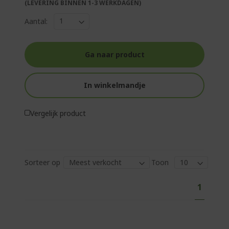
(LEVERING BINNEN 1-3 WERKDAGEN)
Aantal:
Ga naar product
In winkelmandje
Vergelijk product
Sorteer op
Toon
P
U
1
a
l
g
i
e
n
e