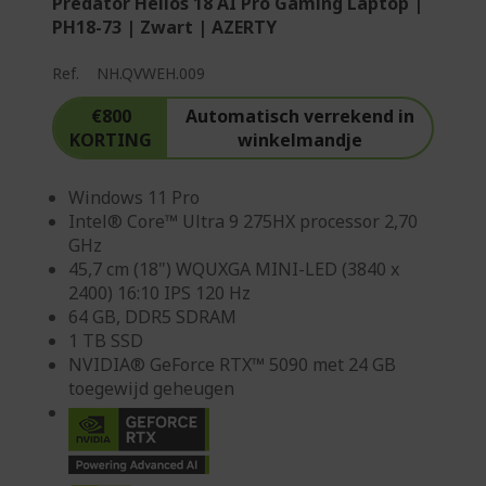
Predator Helios 18 AI Pro Gaming Laptop |
PH18-73 | Zwart | AZERTY
Ref.
NH.QVWEH.009
€800
Automatisch verrekend in
KORTING
winkelmandje
Windows 11 Pro
Intel® Core™ Ultra 9 275HX processor 2,70
GHz
45,7 cm (18") WQUXGA MINI-LED (3840 x
2400) 16:10 IPS 120 Hz
64 GB, DDR5 SDRAM
1 TB SSD
NVIDIA® GeForce RTX™ 5090 met 24 GB
toegewijd geheugen