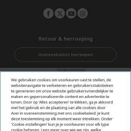
n
Retour & herroeping
Overeenkomst herroepen
Ondersteuning
Gratis
Veilig
voor en na de
bezorging
Betalen
We gebruiken cookies om voorkeuren vast te stellen, de
aankoop
websitenavigatie te verbeteren en gebruikersstatistieken
te genereren om onze website gebruikersvriendelijker te
© 2026 Acer Inc.
maken en gepersonaliseerde content en advertentie te
CPYou BV is de erkende reseller van de producten en diensten die
tonen. Door op 'Alles accepteren' te klikken, ga je akkoord
in deze winkel worden aangeboden.
met het gebruik en de plaatsing van alle cookies door
Acer in overeenstemming met ons cookiebeleid. Je kunt
deze toestemming op elk moment weer intrekken. Onder
'Cookie-instellingen' kun je je voorkeuren voor elk type
cookie beheren. Lees meer over wie we zijn, welke