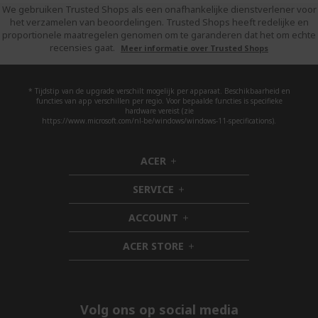
a
s
We gebruiken Trusted Shops als een onafhankelijke dienstverlener voor
het verzamelen van beoordelingen. Trusted Shops heeft redelijke en
m
proportionele maatregelen genomen om te garanderen dat het om echte
o
recensies gaat.
Meer informatie over Trusted Shops
m
e
* Tijdstip van de upgrade verschilt mogelijk per apparaat. Beschikbaarheid en
n
functies van app verschillen per regio. Voor bepaalde functies is specifieke
t
hardware vereist (zie
https://www.microsoft.com/nl-be/windows/windows-11-specifications).
e
e
ACER
l
h
i
p
SERVICE
d
h
a
d
i
g
ACCOUNT
e
d
h
i
n
d
i
ACER STORE
n
e
d
h
n
d
i
a
e
d
n
d
e
Volg ons op social media