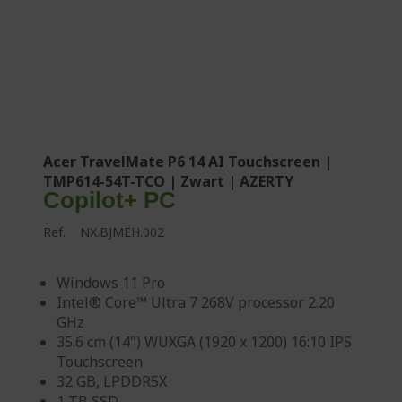
Acer TravelMate P6 14 AI Touchscreen |
TMP614-54T-TCO | Zwart | AZERTY
Copilot+ PC
Ref.
NX.BJMEH.002
Windows 11 Pro
Intel® Core™ Ultra 7 268V processor 2.20
GHz
35.6 cm (14") WUXGA (1920 x 1200) 16:10 IPS
Touchscreen
32 GB, LPDDR5X
1 TB SSD