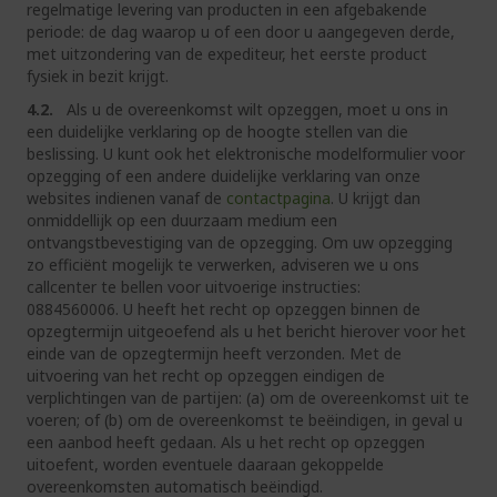
regelmatige levering van producten in een afgebakende
periode: de dag waarop u of een door u aangegeven derde,
met uitzondering van de expediteur, het eerste product
fysiek in bezit krijgt.
4.2.
Als u de overeenkomst wilt opzeggen, moet u ons in
een duidelijke verklaring op de hoogte stellen van die
beslissing. U kunt ook het elektronische modelformulier voor
opzegging of een andere duidelijke verklaring van onze
websites indienen vanaf de
contactpagina
. U krijgt dan
onmiddellijk op een duurzaam medium een
ontvangstbevestiging van de opzegging. Om uw opzegging
zo efficiënt mogelijk te verwerken, adviseren we u ons
callcenter te bellen voor uitvoerige instructies:
0884560006. U heeft het recht op opzeggen binnen de
opzegtermijn uitgeoefend als u het bericht hierover voor het
einde van de opzegtermijn heeft verzonden. Met de
uitvoering van het recht op opzeggen eindigen de
verplichtingen van de partijen: (a) om de overeenkomst uit te
voeren; of (b) om de overeenkomst te beëindigen, in geval u
een aanbod heeft gedaan. Als u het recht op opzeggen
uitoefent, worden eventuele daaraan gekoppelde
overeenkomsten automatisch beëindigd.