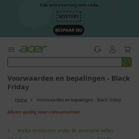
Ga
Pak extra korting met code:
naar
de
MYSTERY
inhoud
BESPAAR NU
Voorwaarden en bepalingen - Black
Friday
Home
Voorwaarden en bepalingen - Black Friday
Alleen geldig voor consumenten.
1. Welke producten onder de promotie vallen