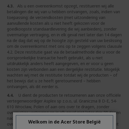
4.3.
Als u een overeenkomst opzegt, restitueren wij alle
betalingen die wij van u hebben ontvangen, zoals, indien van
toepassing: de verzendkosten (met uitzondering van
aanvullende kosten als u niet heeft gekozen voor de
goedkoopste standaardlevering die wij aanbieden), zonder
overmatige vertraging, en in elk geval niet later dan 14 dagen
na de dag dat wij op de hoogte zijn gesteld van uw beslissing
om de overeenkomst met ons op te zeggen volgens clausule
4.2. Deze restitutie gaat via de betaalmethode die u voor de
oorspronkelijke transactie heeft gebruikt, als u niet
uitdrukkelijk anders heeft aangegeven, en er voor u geen
kosten zijn verbonden aan een dergelijke restitutie. Mogelijk
wachten wij met de restitutie totdat wij de producten – of
het bewijs dat u ze heeft geretourneerd – hebben
ontvangen, als dit eerder is.
4.4.
U dient de producten te retourneren aan onze officiële
vertegenwoordiger Asplex sp z.o.o, ul. Graniczna 8 D-E, 54-
610 Wrocław, Polen of aan ons over te dragen, zonder
overmatige vertraging en in elk geval niet later dan 30 dagen
nadat u ons heeft geïnformeerd over uw beslissing om de
Welkom in de Acer Store België
overeenkomst op te zeggen volgens clausule 4.2. U voldoet