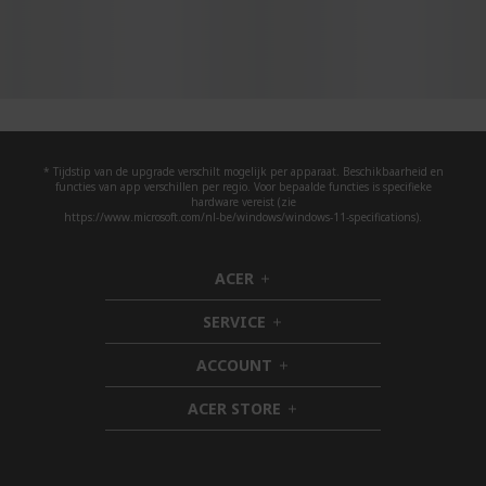
* Tijdstip van de upgrade verschilt mogelijk per apparaat. Beschikbaarheid en
functies van app verschillen per regio. Voor bepaalde functies is specifieke
hardware vereist (zie
https://www.microsoft.com/nl-be/windows/windows-11-specifications).
ACER
h
i
SERVICE
d
h
d
i
ACCOUNT
e
d
h
n
d
i
ACER STORE
e
d
h
n
d
i
e
d
n
d