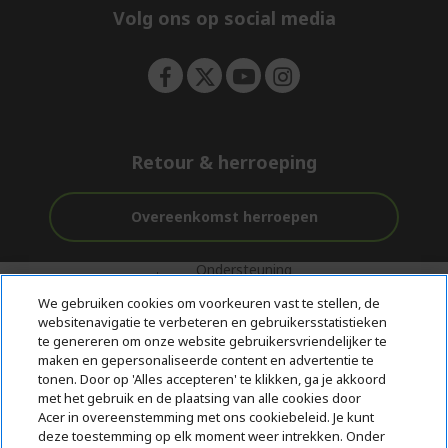
e
Volg ons op social media
n
Retour & herroeping
Overeenkomst herroepen
Ondersteuning
Gratis
Veilig
voor en na de
bezorging
Betalen
We gebruiken cookies om voorkeuren vast te stellen, de
aankoop
websitenavigatie te verbeteren en gebruikersstatistieken
te genereren om onze website gebruikersvriendelijker te
© 2026 Acer Inc.
maken en gepersonaliseerde content en advertentie te
CPYou BV is de erkende reseller van de producten en diensten die
tonen. Door op 'Alles accepteren' te klikken, ga je akkoord
in deze winkel worden aangeboden.
met het gebruik en de plaatsing van alle cookies door
Acer in overeenstemming met ons cookiebeleid. Je kunt
deze toestemming op elk moment weer intrekken. Onder