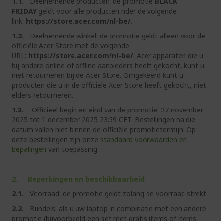
1.1.
Deelnemende producten: de promotie
BLACK
FRIDAY
geldt voor alle producten nder de volgende
link:
https://store.acer.com/nl-be/.
1.2.
Deelnemende winkel: de promotie geldt alleen voor de
officiële Acer Store met de volgende
URL:
https://store.acer.com/nl-be/
. Acer apparaten die u
bij andere online of offline aanbieders heeft gekocht, kunt u
niet retourneren bij de Acer Store. Omgekeerd kunt u
producten die u in de officiële Acer Store heeft gekocht, niet
elders retourneren.
1.3.
Officieel begin en eind van de promotie: 27 november
2025 tot 1 december 2025 23:59 CET. Bestellingen na die
datum vallen niet binnen de officiële promotietermijn. Op
deze bestellingen zijn onze
standaard voorwaarden en
bepalingen
van toepassing.
2. Beperkingen en beschikbaarheid
2.1.
Voorraad: de promotie geldt zolang de voorraad strekt.
2.2.
Bundels: als u uw laptop in combinatie met een andere
promotie (bijvoorbeeld een set met gratis items of items