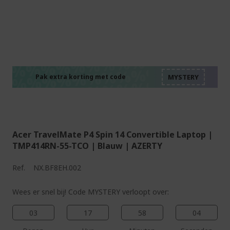
%%%%%%%%%%%%%%
%%%%%%%%%%%%%%
%%%%%%%%%%%%%%
%%%%%%%%%%%%%%
Pak extra korting met code
%%%%%%%%%%%%%%
Acer TravelMate P4 Spin 14 Convertible Laptop |
TMP414RN-55-TCO | Blauw | AZERTY
Ref.
NX.BF8EH.002
Wees er snel bij! Code MYSTERY verloopt over:
03
17
58
03