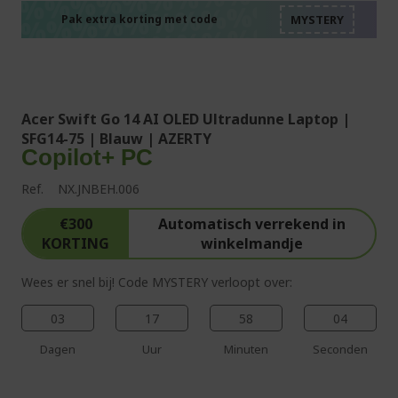
%%%%%%%%%%%%%%
%%%%%%%%%%%%%%
%%%%%%%%%%%%%%
Pak extra korting met code
%%%%%%%%%%%%%%
Acer Swift Go 14 AI OLED Ultradunne Laptop |
SFG14-75 | Blauw | AZERTY
Copilot+ PC
Ref.
NX.JNBEH.006
€300
Automatisch verrekend in
KORTING
winkelmandje
Wees er snel bij! Code MYSTERY verloopt over:
03
17
58
03
Dagen
Uur
Minuten
Seconden