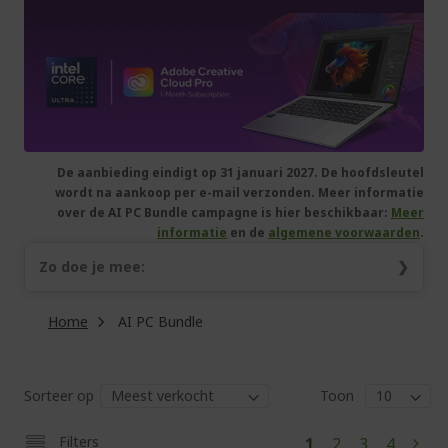
De aanbieding eindigt op 31 januari 2027. De hoofdsleutel
wordt na aankoop per e-mail verzonden. Meer informatie
over de AI PC Bundle campagne is hier beschikbaar:
Meer
informatie
en de
algemene voorwaarden
.
Zo doe je mee:
Koop een in aanmerking komend product;
Home
AI PC Bundle
Ga naar
softwareoffer.intel.com
.
Zodra je account geverifieerd is, log je in, vul je je
hoofdsleutel in en scan je je in aanmerking komende
Intel-product om je software uiterlijk 15 maart 2027
Sorteer op
Toon
op te halen.
Pag
U
Pagina
Pagina
Pagina
Filters
1
2
3
4
Pagi
Volg