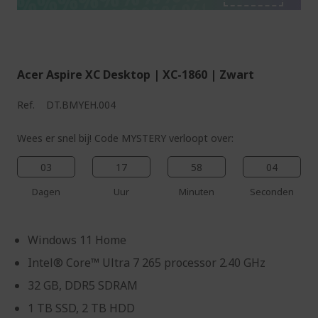
%%%%%%%%%%%%%%
%%%%%%%%%%%%%%
Acer Aspire XC Desktop | XC-1860 | Zwart
Ref.
DT.BMYEH.004
Wees er snel bij! Code MYSTERY verloopt over:
03
17
58
03
Dagen
Uur
Minuten
Seconden
Windows 11 Home
Intel® Core™ Ultra 7 265 processor 2.40 GHz
32 GB, DDR5 SDRAM
1 TB SSD, 2 TB HDD