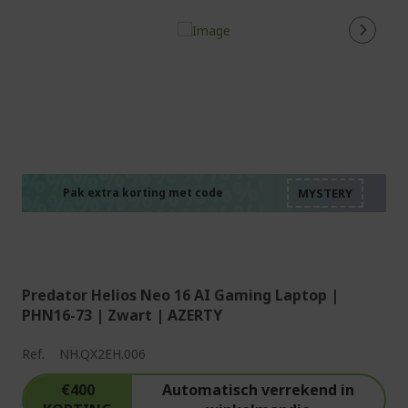
%%%%%%%%%%%%%%
%%%%%%%%%%%%%%
%%%%%%%%%%%%%%
%%%%%%%%%%%%%%
Pak extra korting met code
%%%%%%%%%%%%%%
Predator Helios Neo 16 AI Gaming Laptop |
PHN16-73 | Zwart | AZERTY
Ref.
NH.QX2EH.006
€400
Automatisch verrekend in