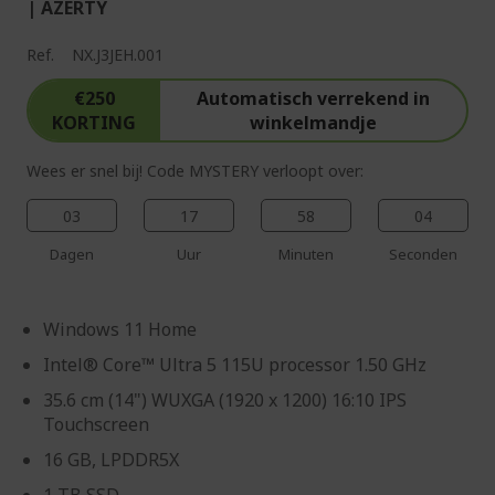
| AZERTY
Ref.
NX.J3JEH.001
€250
Automatisch verrekend in
KORTING
winkelmandje
Wees er snel bij! Code MYSTERY verloopt over:
03
17
58
03
Dagen
Uur
Minuten
Seconden
Windows 11 Home
Intel® Core™ Ultra 5 115U processor 1.50 GHz
35.6 cm (14") WUXGA (1920 x 1200) 16:10 IPS
Touchscreen
16 GB, LPDDR5X