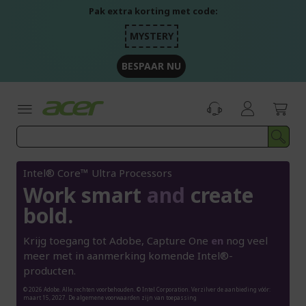
Ga
Pak extra korting met code:
naar
de
MYSTERY
inhoud
BESPAAR NU
Intel® Core™ Ultra Processors
Work smart
and
create
bold.
Krijg toegang tot Adobe, Capture One
en
nog veel
meer met in aanmerking komende Intel®-
producten.
© 2026 Adobe. Alle rechten voorbehouden. © Intel Corporation. Verzilver de aanbieding vóór:
maart 15, 2027. De algemene voorwaarden zijn van toepassing