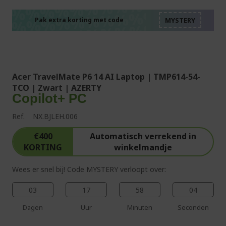
%%%%%%%%%%%%%%
%%%%%%%%%%%%%%
%%%%%%%%%%%%%%
Pak extra korting met code
%%%%%%%%%%%%%%
Acer TravelMate P6 14 AI Laptop | TMP614-54-
TCO | Zwart | AZERTY
Copilot+ PC
Ref.
NX.BJLEH.006
€400
Automatisch verrekend in
KORTING
winkelmandje
Wees er snel bij! Code MYSTERY verloopt over:
03
17
58
03
Dagen
Uur
Minuten
Seconden