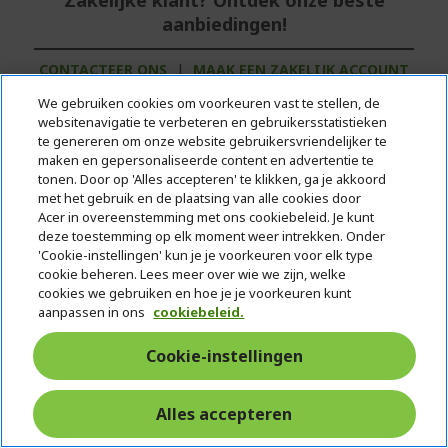
aanbiedingen!
CONTACTEER ONS
|
MAAK EEN ZAKELIJK ACCOUNT
AAN
We gebruiken cookies om voorkeuren vast te stellen, de
websitenavigatie te verbeteren en gebruikersstatistieken
te genereren om onze website gebruikersvriendelijker te
€ 1.299,00
maken en gepersonaliseerde content en advertentie te
tonen. Door op 'Alles accepteren' te klikken, ga je akkoord
OP VOORRAAD
met het gebruik en de plaatsing van alle cookies door
Acer in overeenstemming met ons cookiebeleid. Je kunt
(LEVERING BINNEN 1-3 WERKDAGEN)
deze toestemming op elk moment weer intrekken. Onder
Aantal:
'Cookie-instellingen' kun je je voorkeuren voor elk type
cookie beheren. Lees meer over wie we zijn, welke
cookies we gebruiken en hoe je je voorkeuren kunt
aanpassen in ons
cookiebeleid.
Ga naar product
Cookie-instellingen
In winkelmandje
Alles accepteren
Vergelijk product