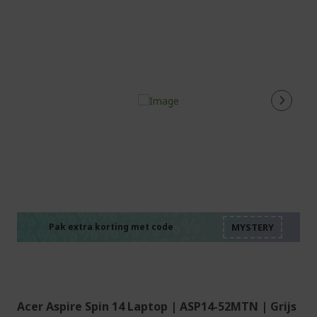
%%%%%%%%%%%%%%
%%%%%%%%%%%%%%
%%%%%%%%%%%%%%
%%%%%%%%%%%%%%
Pak extra korting met code
%%%%%%%%%%%%%%
Acer Aspire Spin 14 Laptop | ASP14-52MTN | Grijs