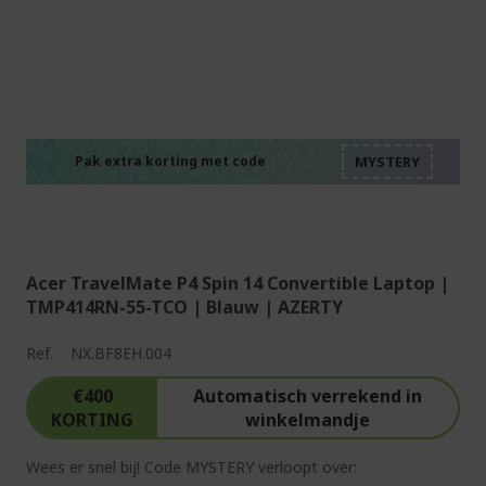
%%%%%%%%%%%%%%
%%%%%%%%%%%%%%
%%%%%%%%%%%%%%
%%%%%%%%%%%%%%
Pak extra korting met code
%%%%%%%%%%%%%%
Acer TravelMate P4 Spin 14 Convertible Laptop |
TMP414RN-55-TCO | Blauw | AZERTY
Ref.
NX.BF8EH.004
€400
Automatisch verrekend in
KORTING
winkelmandje
Wees er snel bij! Code MYSTERY verloopt over: