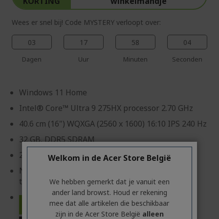
KORTING
winkelmandje
Wees er snel bij! Code MYSTERY verloopt over:
03
17
58
03
Dagen
Uur
Minuten
Seconden
Windows 11 Home
Intel® Core™ Ultra 9 275HX processor 2.70 GHz
40.6 cm (16") WQXGA (2560 x 1600) 16:10 IPS 240 Hz
32 GB, DDR5 SDRAM
2 TB SSD
Welkom in de Acer Store België
NVIDIA® GeForce RTX™ 5070Ti met 12 GB
toegewijd geheugen
We hebben gemerkt dat je vanuit een
ander land browst. Houd er rekening
mee dat alle artikelen die beschikbaar
zijn in de Acer Store België
alleen