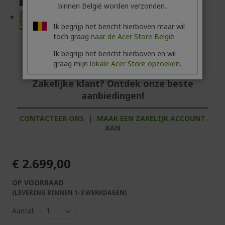
binnen België worden verzonden.
Ik begrijp het bericht hierboven maar wil
toch graag
naar de Acer Store België.
Ik begrijp het bericht hierboven en wil
graag mijn
lokale Acer Store opzoeken.
Zakelijke klant? Ontdek onze beste
aanbiedingen!
CONTACTEER ONS
|
MAAK EEN ZAKELIJK ACCOUNT
AAN
€ 2.699,00
OP VOORRAAD
(LEVERING BINNEN 1-3 WERKDAGEN)
Aantal: