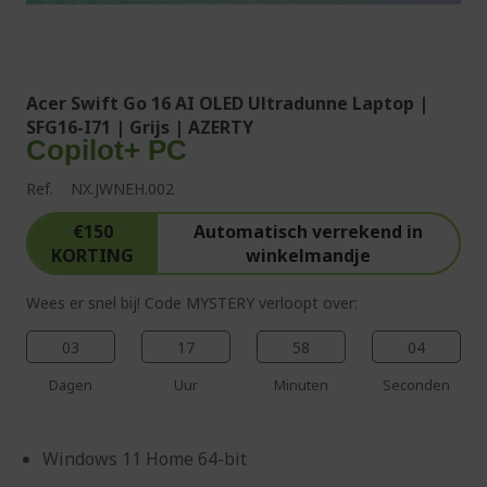
%%%%%%%%%%%%%%
%%%%%%%%%%%%%%
Acer Swift Go 16 AI OLED Ultradunne Laptop |
SFG16-I71 | Grijs | AZERTY
Copilot+ PC
Ref.
NX.JWNEH.002
€150
Automatisch verrekend in
KORTING
winkelmandje
Wees er snel bij! Code MYSTERY verloopt over:
03
17
58
03
Dagen
Uur
Minuten
Seconden
Windows 11 Home 64-bit