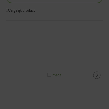
Vergelijk product
%%%%%%%%%%%%%%