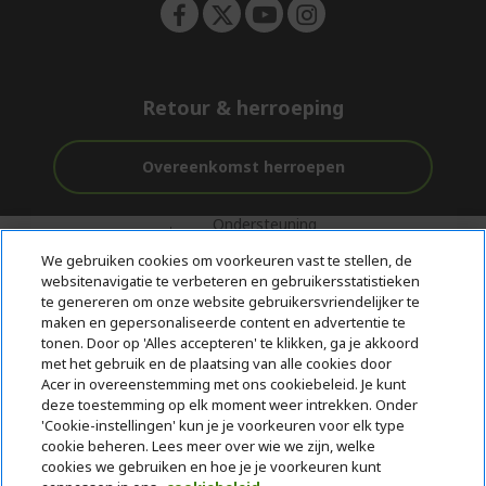
Retour & herroeping
Overeenkomst herroepen
Ondersteuning
Gratis
Veilig
voor en na de
bezorging
Betalen
We gebruiken cookies om voorkeuren vast te stellen, de
aankoop
websitenavigatie te verbeteren en gebruikersstatistieken
te genereren om onze website gebruikersvriendelijker te
© 2026 Acer Inc.
maken en gepersonaliseerde content en advertentie te
CPYou BV is de erkende reseller van de producten en diensten die
tonen. Door op 'Alles accepteren' te klikken, ga je akkoord
in deze winkel worden aangeboden.
met het gebruik en de plaatsing van alle cookies door
Acer in overeenstemming met ons cookiebeleid. Je kunt
deze toestemming op elk moment weer intrekken. Onder
'Cookie-instellingen' kun je je voorkeuren voor elk type
cookie beheren. Lees meer over wie we zijn, welke
cookies we gebruiken en hoe je je voorkeuren kunt