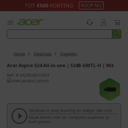
Ga
TOT
€500​
KORTING
KOOP NU
naar
de
inhoud
Home
Desktops
Dagelijks
Acer Aspire S24 All-in-one | S24B-GMTL-H | Wit
Ref.
DQ.BSGEH.003
Ga
naar
Ga
-€200
het
naar
einde
het
van
begin
de
van
Windows is snel, krachtig en veiliger dan ooit.
afbeeldingen-
de
Maak kennis met de computer waarmee je
gallerij
afbeeldingen-
kunt praten.
gallerij