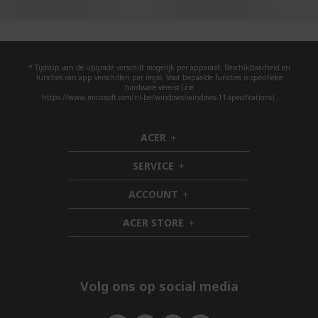
* Tijdstip van de upgrade verschilt mogelijk per apparaat. Beschikbaarheid en
functies van app verschillen per regio. Voor bepaalde functies is specifieke
hardware vereist (zie
https://www.microsoft.com/nl-be/windows/windows-11-specifications).
ACER
h
i
SERVICE
d
h
d
i
ACCOUNT
e
d
h
n
d
i
ACER STORE
e
d
h
n
d
i
e
d
n
d
e
Volg ons op social media
n