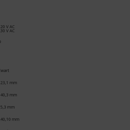
120 V AC
230 V AC
D
Zwart
323,1 mm
540,3 mm
65,3 mm
240,10 mm