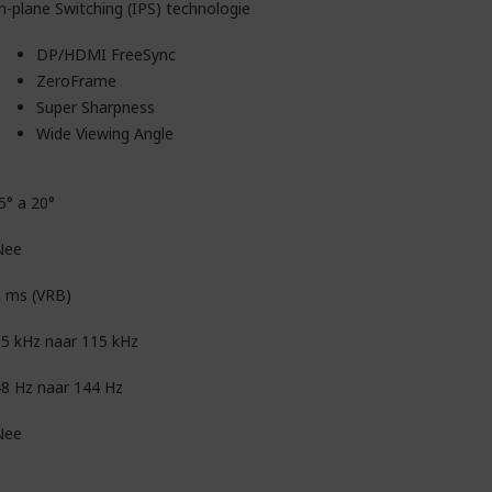
n-plane Switching (IPS) technologie
DP/HDMI FreeSync
ZeroFrame
Super Sharpness
Wide Viewing Angle
5° a 20°
Nee
1 ms (VRB)
5 kHz naar 115 kHz
8 Hz naar 144 Hz
Nee