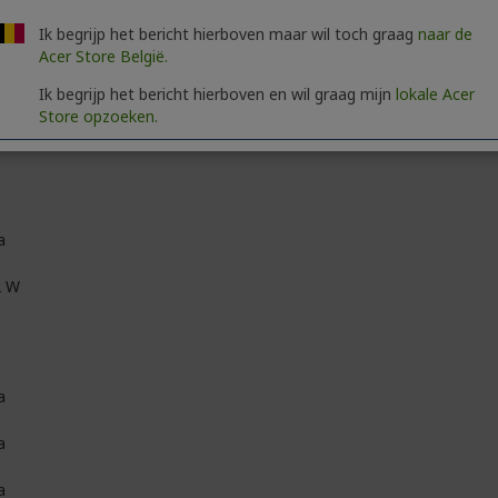
Ik begrijp het bericht hierboven maar wil toch graag
naar de
6-bit+FRC
Acer Store België.
00,000,000:1
Ik begrijp het bericht hierboven en wil graag mijn
lokale Acer
Store opzoeken.
,000:1
a
2 W
a
a
a