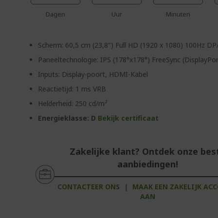
Dagen
Uur
Minuten
Scherm: 60,5 cm (23,8") Full HD (1920 x 1080) 100Hz D
Paneeltechnologie: IPS (178°x178°) FreeSync (DisplayP
Inputs: Display-poort, HDMI-Kabel
Reactietijd: 1 ms VRB
Helderheid: 250 cd/m²
Energieklasse: D
Bekijk certificaat
Zakelijke klant? Ontdek onze bes
aanbiedingen!
CONTACTEER ONS
|
MAAK EEN ZAKELIJK AC
AAN