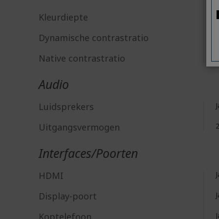
Kleurdiepte
Dynamische contrastratio
1
Native contrastratio
1
Audio
Luidsprekers
J
Uitgangsvermogen
Interfaces/Poorten
HDMI
J
Display-poort
J
Koptelefoon
J