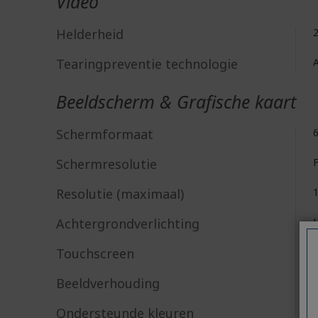
Video
Helderheid
Tearingpreventie technologie
Beeldscherm & Grafische kaart
Schermformaat
6
Schermresolutie
F
Resolutie (maximaal)
Achtergrondverlichting
Touchscreen
Beeldverhouding
1
Ondersteunde kleuren
1