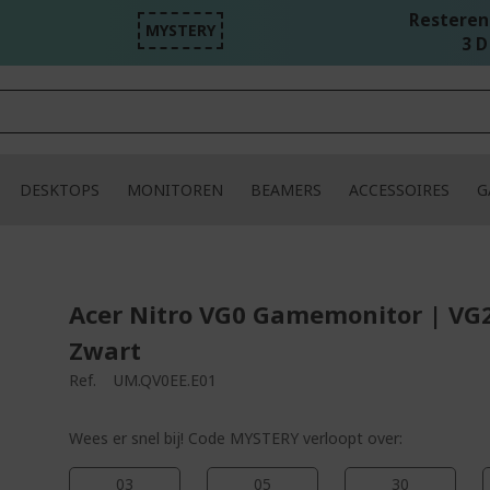
Resterend
MYSTERY
3 D
DESKTOPS
MONITOREN
BEAMERS
ACCESSOIRES
G
Acer Nitro VG0 Gamemonitor | VG
Zwart
Ref.
UM.QV0EE.E01
Wees er snel bij! Code MYSTERY verloopt over:
03
05
30