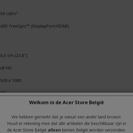
250 cd/m²
AMD FreeSync™ (DisplayPort/HDMI)
0,5 cm (23,8")
ull HD
1920 x 1080
LED
Welkom in de Acer Store België
Nee
We hebben gemerkt dat je vanuit een ander land browst.
6:09
Houd er rekening mee dat alle artikelen die beschikbaar zijn in
de Acer Store België
alleen
binnen België worden verzonden.
6,7 miljoen kleuren