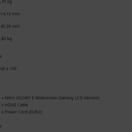
,35 kg
414,10 mm
540,30 mm
,80 kg
a
00 x 100
1 x Nitro VG240Y E Widescreen Gaming LCD Monitor
1 x HDMI Cable
1 x Power Cord (EURO)
a