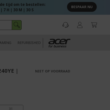
e tijd om te bestellen:
BESPAAR NU
 | 7 H | 30 M | 29 S
AMING
REFURBISHED
240YE |
NIET OP VOORRAAD
30