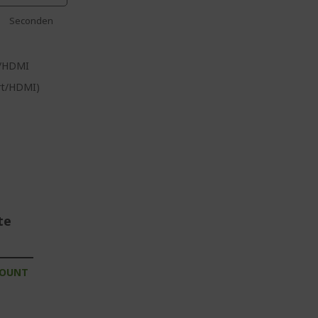
Seconden
P/HDMI
ort/HDMI)
te
COUNT