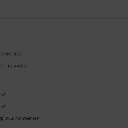
UM.QV0EE.E01
4711121445521
178°
178°
Op muur monteerbaar