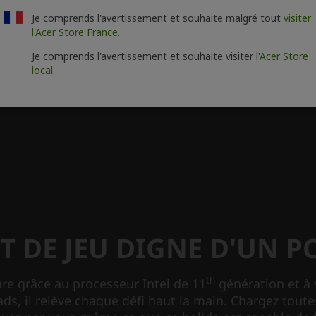
Je comprends l'avertissement et souhaite malgré tout
visiter
l'Acer Store France.
Je comprends l'avertissement et souhaite visiter l'
Acer Store
local.