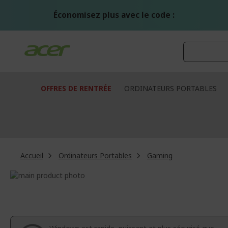
Aller
au
Économisez plus avec le code :
contenu
OFFRES DE RENTRÉE
ORDINATEURS PORTABLES
Accueil
Ordinateurs Portables
Gaming
Passer
à
Passer
la
au
fin
début
de
de
la
la