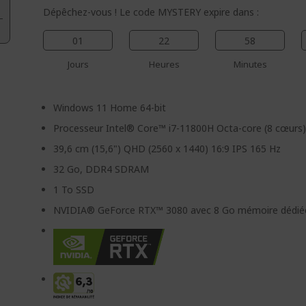
Dépêchez-vous ! Le code MYSTERY expire dans :
01
22
58
Jours
Heures
Minutes
Windows 11 Home 64-bit
Processeur Intel® Core™ i7-11800H Octa-core (8 cœurs
39,6 cm (15,6") QHD (2560 x 1440) 16:9 IPS 165 Hz
32 Go, DDR4 SDRAM
1 To SSD
NVIDIA® GeForce RTX™ 3080 avec 8 Go mémoire dédié