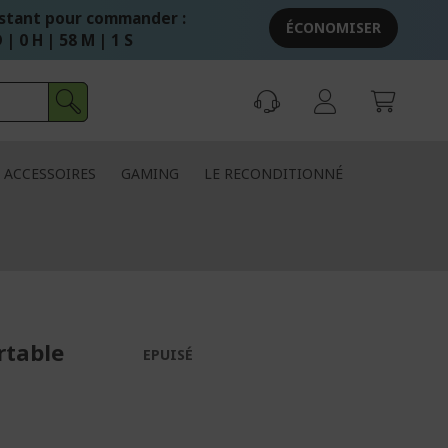
stant pour commander :
ÉCONOMISER
 | 0 H | 58 M | 0 S
ACCESSOIRES
GAMING
LE RECONDITIONNÉ
rtable
EPUISÉ