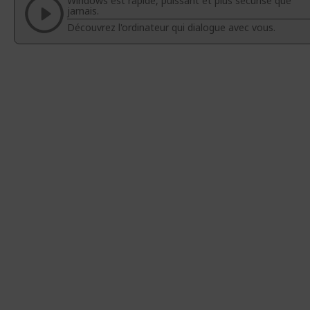
Windows est rapide, puissant et plus sécurisé que
galerie
Galerie
jamais.
d’images
d’images
Découvrez l'ordinateur qui dialogue avec vous.