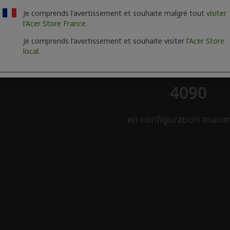
Je comprends l'avertissement et souhaite malgré tout
visiter
l'Acer Store France.
Je comprends l'avertissement et souhaite visiter l'
Acer Store
local.