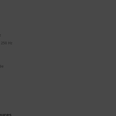
z
 250 Hz
ée
eures