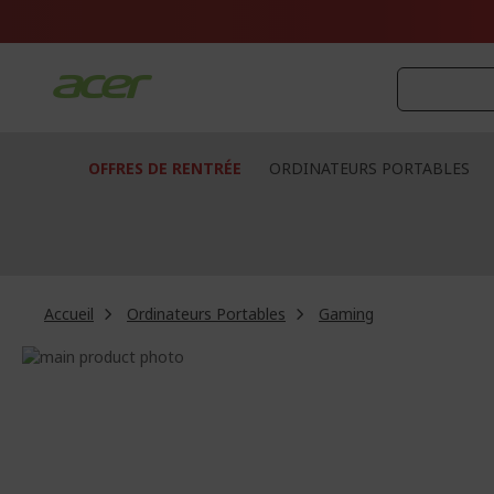
Aller
au
contenu
OFFRES DE RENTRÉE
ORDINATEURS PORTABLES
Accueil
Ordinateurs Portables
Gaming
Passer
à
Passer
la
au
fin
début
de
de
la
la
galerie
Galerie