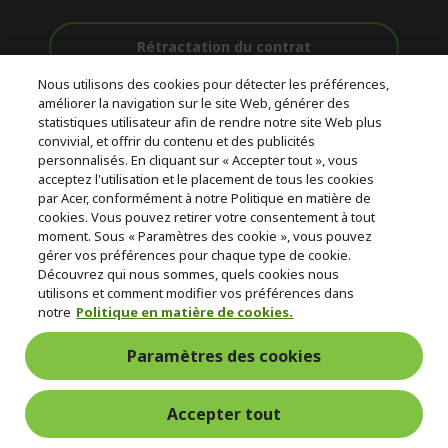
Rétractation du contrat
Nous utilisons des cookies pour détecter les préférences,
Accompagnement
améliorer la navigation sur le site Web, générer des
Livraison
Avec 0%
avant et après-
statistiques utilisateur afin de rendre notre site Web plus
Gratuite
D'intérêt
vente
convivial, et offrir du contenu et des publicités
personnalisés. En cliquant sur « Accepter tout », vous
acceptez l'utilisation et le placement de tous les cookies
© 2026 Acer Inc.
par Acer, conformément à notre Politique en matière de
CPYou BV est le revendeur et marchand agréé pour les produits et
cookies. Vous pouvez retirer votre consentement à tout
services proposés au sein de ce magasin.
moment. Sous « Paramètres des cookie », vous pouvez
gérer vos préférences pour chaque type de cookie.
Découvrez qui nous sommes, quels cookies nous
utilisons et comment modifier vos préférences dans
notre
Politique en matière de cookies.
Paramètres des cookies
France Metropolitaine
Accepter tout