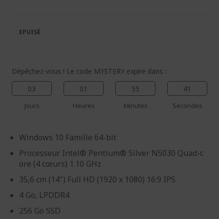
de
de
la
la
galerie
Galerie
EPUISÉ
d’images
d’images
Dépêchez-vous ! Le code MYSTERY expire dans :
03
01
55
40
Jours
Heures
Minutes
Secondes
Windows 10 Famille 64-bit
Processeur Intel® Pentium® Silver N5030 Quad-c
ore (4 cœurs) 1.10 GHz
35,6 cm (14") Full HD (1920 x 1080) 16:9 IPS
4 Go, LPDDR4
256 Go SSD