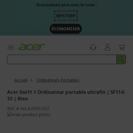
Aller
Économisez plus avec le code :
au
contenu
MYSTERY
ÉCONOMISER
Accueil
Ordinateurs Portables
Acer Swift 1 Ordinateur portable ultrafin | SF114-
33 | Bleu
Réf.
NX.A3FEF.002
Passer
à
Passer
la
au
fin
début