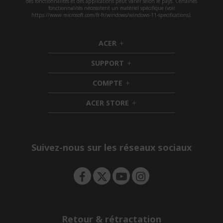
des fonctionnalités et des applications peut varier selon le pays. Certaines
fonctionnalités nécessitent un matériel spécifique (voir
https://www.microsoft.com/fr-fr/windows/windows-11-specifications).
ACER
h
i
SUPPORT
d
h
d
i
COMPTE
e
h
d
n
i
d
ACER STORE
d
e
h
d
n
i
e
d
n
d
e
Suivez-nous sur les réseaux sociaux
n
Retour & rétractation