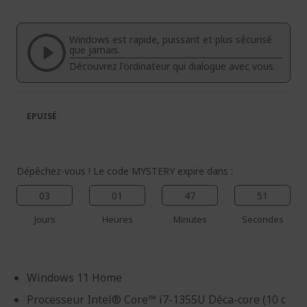
fin
début
de
de
la
la
Windows est rapide, puissant et plus sécurisé
galerie
Galerie
que jamais.
d’images
d’images
Découvrez l'ordinateur qui dialogue avec vous.
EPUISÉ
Dépêchez-vous ! Le code MYSTERY expire dans :
03
01
47
51
Jours
Heures
Minutes
Secondes
Windows 11 Home
Processeur Intel® Core™ i7-1355U Déca-core (10 c