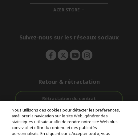
n
i
d
ACER STORE
d
e
h
d
n
i
e
d
n
d
e
Suivez-nous sur les réseaux sociaux
n
Retour & rétractation
Rétractation du contrat
Nous utilisons des cookies pour détecter les préférences,
Accompagnement
améliorer la navigation sur le site Web, générer des
Livraison
Avec 0%
avant et après-
statistiques utilisateur afin de rendre notre site Web plus
Gratuite
D'intérêt
vente
convivial, et offrir du contenu et des publicités
personnalisés. En cliquant sur « Accepter tout », vous