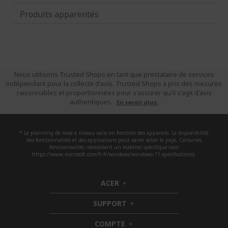
Produits apparentés
Nous utilisons Trusted Shops en tant que prestataire de services
indépendant pour la collecte d'avis. Trusted Shops a pris des mesures
raisonnables et proportionnées pour s'assurer qu'il s'agit d'avis
authentiques.
En savoir plus.
* Le planning de mise à niveau varie en fonction des appareils. La disponibilité
des fonctionnalités et des applications peut varier selon le pays. Certaines
fonctionnalités nécessitent un matériel spécifique (voir
https://www.microsoft.com/fr-fr/windows/windows-11-specifications).
ACER
h
i
SUPPORT
d
h
d
i
COMPTE
e
h
d