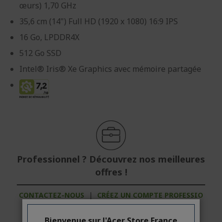
œurs) 1,70 GHz
35,6 cm (14") Full HD (1920 x 1080) 16:9 IPS
16 Go, LPDDR4X
512 Go SSD
Intel® Iris® Xe Graphics avec mémoire partagée
Professionnel ? Découvrez nos meilleures
offres !
CONTACTEZ-NOUS
|
CRÉEZ UN COMPTE PROFESSIO
NNEL
Bienvenue sur l'Acer Store France