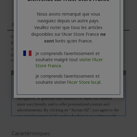
Nous avons remarqué que vous
naviguiez depuis un autre pays.
Fonctions
Veuillez noter que tous les articles
disponibles sur l'Acer Store France
ne
Veuillez noter que l'onglet
"Fonctions"
contient des
sont
livrés qu'en France.
informations générales sur la série des produits. Pour
connaître les caractéristiques techniques exactes du
Je comprends l'avertissement et
modèle sélectionné, veuillez
cliquer
sur l'onglet
souhaite malgré tout
visiter l'Acer
"Caractéristiques"
.
Store France.
Je comprends l'avertissement et
souhaite visiter l'
Acer Store local.
Caractéristiques