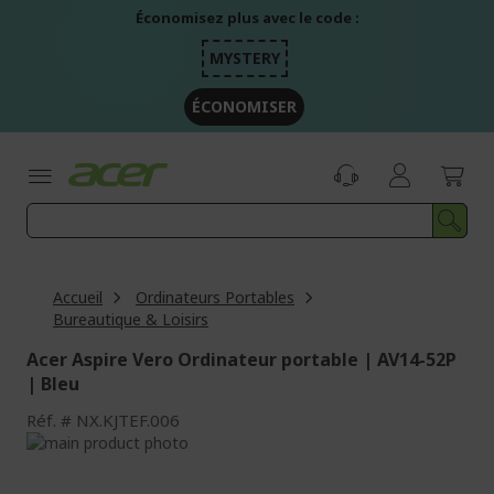
Aller
Économisez plus avec le code :
au
contenu
MYSTERY
ÉCONOMISER
Accueil
Ordinateurs Portables
Bureautique & Loisirs
Acer Aspire Vero Ordinateur portable | AV14-52P
| Bleu
Réf.
NX.KJTEF.006
Passer
à
Passer
la
au