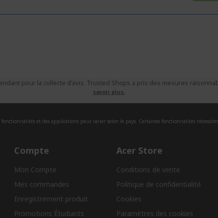
ndant pour la collecte d'avis. Trusted Shops a pris des mesures raisonnabl
savoir plus.
fonctionnalités et des applications peut varier selon le pays. Certaines fonctionnalités nécessite
Compte
Acer Store
Mon Compte
Conditions de vente
Mes commandes
Politique de confidentialité
Enregistrement produit
Cookies
Promotions Étudiants
Paramètres des cookies