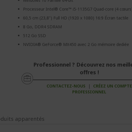
Windows 10 Famille 64-bit
Processeur Intel® Core™ i5-1135G7 Quad-core (4 cœurs
60,5 cm (23,8") Full HD (1920 x 1080) 16:9 Écran tactile
8 Go, DDR4 SDRAM
512 Go SSD
NVIDIA® GeForce® MX450 avec 2 Go mémoire dediée
Professionnel ? Découvrez nos meill
offres !
CONTACTEZ-NOUS
|
CRÉEZ UN COMPT
PROFESSIONNEL
oduits apparentés