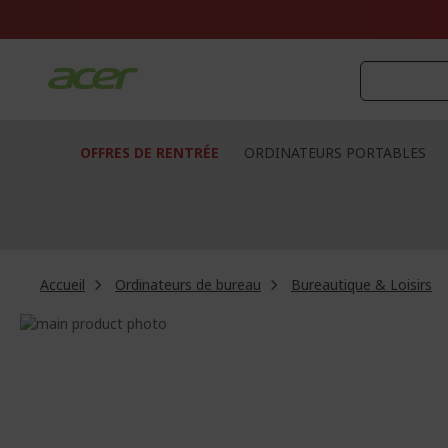
Aller
au
contenu
OFFRES DE RENTRÉE
ORDINATEURS PORTABLES
Accueil
Ordinateurs de bureau
Bureautique & Loisirs
Passer
à
Passer
la
au
fin
début
de
de
la
la
galerie
Galerie