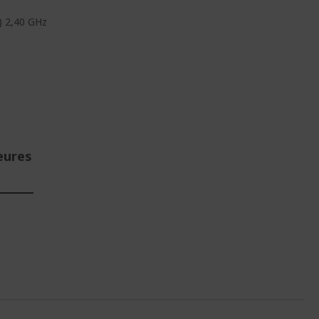
) 2,40 GHz
eures
E