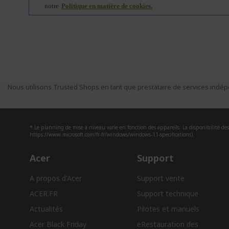
Nous utilisons Trusted Shops en tant que prestataire de services indépe
* Le planning de mise à niveau varie en fonction des appareils. La disponibilité des 
https://www.microsoft.com/fr-fr/windows/windows-11-specifications).
Acer
Support
A propos d'Acer
Support vente
ACER.FR
Support technique
Actualités
Pilotes et manuels
Acer Black Friday
eRestauration des