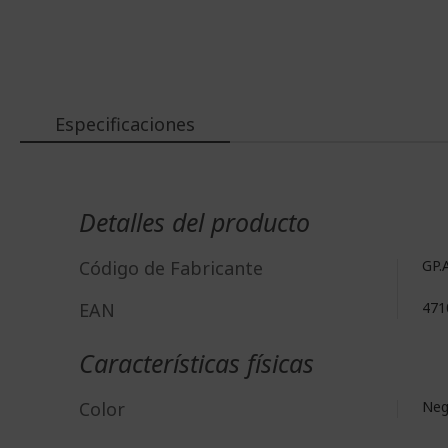
Especificaciones
%%%%%%%%%%%%%%
%%%%%%%%%%%%%%
Más
%%%%%%%%%%%%%%
Información
Detalles del producto
%%%%%%%%%%%%%%
Consigue un ahorro extra con el código
%%%%%%%%%%%%%%
Código de Fabricante
GP.
EAN
471
Características físicas
Color
Neg