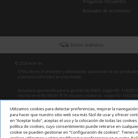
Preguntas frecuentes
Buscador de accesorios
Envíos Gratuitos
© 2026 Acer Inc.
CPYou BV es el vendedor y distribuidor autorizado de los producto
y servicios ofrecidos en esta tienda.
Incluida la aportación para la gestión de RAEES, según RD. 110/2015
inscrita en el RII-AEE Nº 7573; de pilas y baterías, según RD. 106/200
inscrita en el RII-PYA Nº 2180. Adherida a los sistemas integrales de
gestión de ecopilas y ecoembes.
Utilizamos cookies para detectar preferencias, mejorar la navegación 
para hacer que nuestro sitio web sea más fácil de usar y ofrecer cont
en “Aceptar todo”, aceptas el uso y la colocación de todas las cookie
política de cookies, cuyo consentimiento puede retirarse en cualqui
cookie se pueden gestionar en “Configuración de cookies”. Tienes