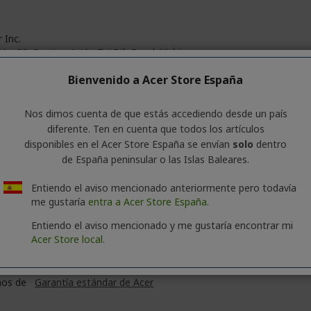
 Inc.
No. 88, Section 1, Xin Tai 5th Road, Xizhi
 Taipei City 221
Bienvenido a Acer Store España
 Italy S.r.l.
e delle Industrie 1/A, 20044 Arese (MI), Italy
Nos dimos cuenta de que estás accediendo desde un país
s://www.acer.com/it-it
diferente. Ten en cuenta que todos los artículos
ail:
acer-italy-srl@legalmail.it
disponibles en el Acer Store España se envían
solo
dentro
de España peninsular o las Islas Baleares.
esorios: disponible
AQUÍ
ectividad: disponible
AQUÍ
Entiendo el aviso mencionado anteriormente pero todavía
oters eléctricos: disponible
AQUÍ
me gustaría
entra a Acer Store España.
cletas eléctricas: disponible
AQUÍ
Entiendo el aviso mencionado y me gustaría encontrar mi
Acer Store local.
ños de
Garantía estándar de Acer