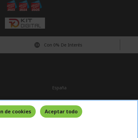
Con 0% De Interés
España
n de cookies
Aceptar todo