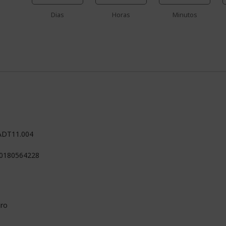
Dias
Horas
Minutos
%%%%%%%%%%%%%%%%
%%%%%%%%%%%%%%%%
%%%%%%%%%%%%%%%%
%%%%%%%%%%%%%%%%
%%%%%%%%%%%%%%%%
ADT11.004
0180564228
ro