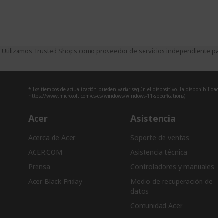
Utilizamos Trusted Shops como proveedor de servicios independiente par
* Los tiempos de actualización pueden variar según el dispositivo. La disponibilidad 
https://www.microsoft.com/es-es/windows/windows-11-specifications).
Acer
Asistencia
Acerca de Acer
Soporte de ventas
ACER.COM
Asistencia técnica
Prensa
Controladores y manuales
Acer Black Friday
Medio de recuperación de
datos
Comunidad Acer