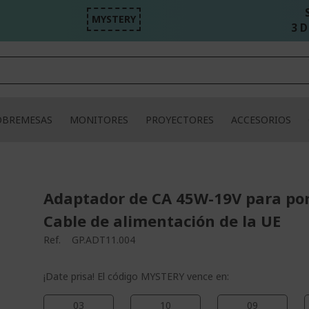
MYSTERY
3 D
OBREMESAS
MONITORES
PROYECTORES
ACCESORIOS
Adaptador de CA 45W-19V para port
Cable de alimentación de la UE
Ref.
GP.ADT11.004
¡Date prisa! El código MYSTERY vence en:
03
10
09