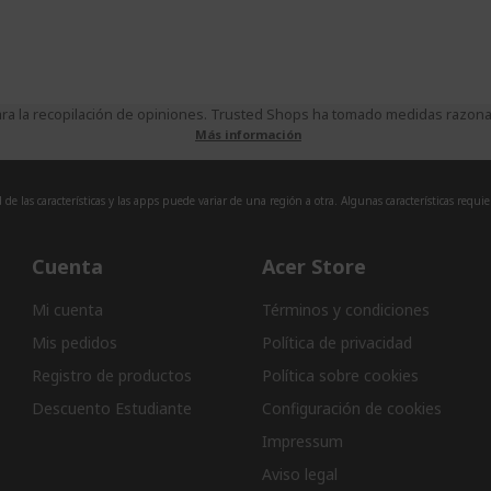
a la recopilación de opiniones. Trusted Shops ha tomado medidas razonabl
Más información
de las características y las apps puede variar de una región a otra. Algunas características requi
Cuenta
Acer Store
Mi cuenta
Términos y condiciones
Mis pedidos
Política de privacidad
Registro de productos
Política sobre cookies
Descuento Estudiante
Configuración de cookies
Impressum
Aviso legal