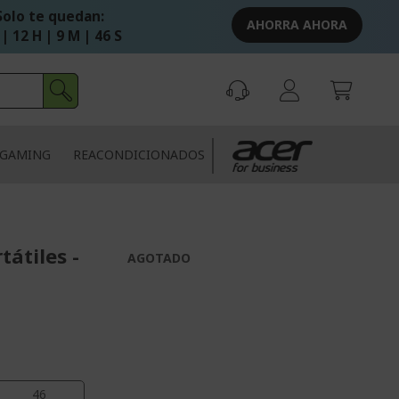
Solo te quedan:
AHORRA AHORA
 | 12 H | 9 M | 45 S
GAMING
REACONDICIONADOS
átiles -
AGOTADO
46