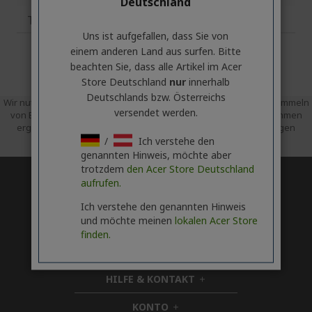
Deutschland
Technische Daten
Uns ist aufgefallen, dass Sie von
einem anderen Land aus surfen. Bitte
beachten Sie, dass alle Artikel im Acer
Store Deutschland
nur
innerhalb
Deutschlands bzw. Österreichs
Wir nutzen Trusted Shops als unabhängigen Dienstleister zum Sammeln
versendet werden.
von Bewertungen. Trusted Shops hat die erforderlichen Maßnahmen
ergriffen, um sicherzustellen, dass es sich um echte Bewertungen
handelt.
/
Ich verstehe den
Mehr Informationen
genannten Hinweis, möchte aber
trotzdem
den Acer Store Deutschland
aufrufen.
* Der genaue Zeitpunkt des Upgrades hängt vom jeweiligen Gerät ab.
Die Verfügbarkeit von Apps und Features kann je nach Region
abweichen. Bestimmte Funktionen erfordern spezielle Hardware (siehe
Ich verstehe den genannten Hinweis
https://www.microsoft.com/de-de/windows/windows-11-specifications).
und möchte meinen
lokalen Acer Store
finden.
ACER
h
i
HILFE & KONTAKT
d
h
d
i
KONTO
e
h
d