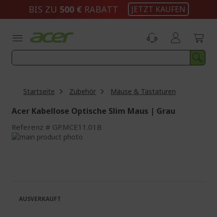
Zum
BIS ZU
500 €
RABATT
JETZT KAUFEN
Inhalt
springen
Startseite
Zubehör
Mäuse & Tastaturen
Acer Kabellose Optische Slim Maus | Grau
Referenz
GP.MCE11.01B
Zum
Ende
Zum
der
Anfang
Bildgalerie
der
springen
Bildgalerie
springen
AUSVERKAUFT