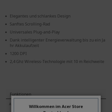
Elegantes und schlankes Design
Sanftes Scrolling-Rad
Universales Plug-and-Play
Dank intelligenter Energieverwaltung bis zu ein Ja
hr Akkulaufzeit
1200 DPI
2,4 Ghz Wireless-Technologie mit 10 m Reichweite
Funktionen
Acer Slim Kabellose Maus
Willkommen im Acer Store