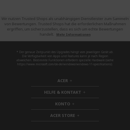
Wir nutzen Trusted Shops als unabhängigen Dienstleister zum Sammeln
von Bewertungen. Trusted Shops hat die erforderlichen Maßnahmen
ergriffen, um sicherzustellen, dass es sich um echte Bewertungen
handelt.
Mehr Informationen
* Der genaue Zeitpunkt des Upgrades hängt vom jeweiligen Gerät ab.
Die Verfügbarkeit von Apps und Features kann je nach Region
abweichen. Bestimmte Funktionen erfordern spezielle Hardware (siehe
https://www.microsoft.com/de-de/windows/windows-11-specifications).
ACER
h
i
HILFE & KONTAKT
d
h
d
i
KONTO
e
h
d
n
i
d
ACER STORE
d
h
e
d
i
n
e
d