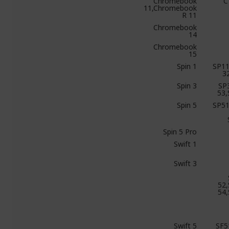
Chromebook
C
11,Chromebook
R 11
Chromebook
14
Chromebook
15
Spin 1
SP11
3
Spin 3
SP
53
Spin 5
SP51
Spin 5 Pro
Swift 1
Swift 3
52,
54,
Swift 5
SF5