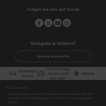
n
d
e
Folgen Sie uns auf Social
n
Rückgabe & Widerruf
Vertrag widerrufen
Unterstützung
Kostenloser
vor und nach
Zahlung
Versand
dem Kauf
© 2026 Acer Inc.
CPYou BV ist der autorisierte Wiederverkäufer und Händler der
Produkte und Dienstleistungen, die in diesem Shop angeboten
werden.