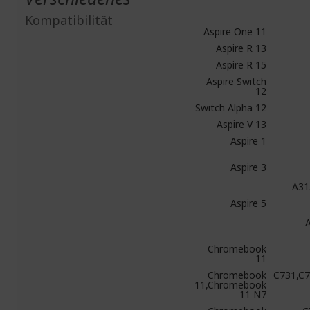
Kompatibilität
Aspire One 11
Aspire R 13
Aspire R 15
Aspire Switch
12
Switch Alpha 12
Aspire V 13
Aspire 1
Aspire 3
A31
Aspire 5
Chromebook
11
Chromebook
C731,C
11,Chromebook
11 N7