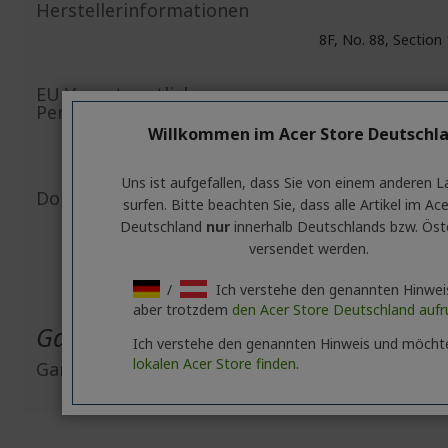
Herstellerinformationen
8F, No. 88, Section 
EU Verantwortliche
Person/EU Importeur
Viale delle Industrie 1/
Willkommen im Acer Store Deutschl
h
Email:
Uns ist aufgefallen, dass Sie von einem anderen 
Dokument-/Bildsicherheit
surfen. Bitte beachten Sie, dass alle Artikel im Ac
Deutschland
nur
innerhalb Deutschlands bzw. Öst
N
E
versendet werden.
/
Ich verstehe den genannten Hinwe
aber trotzdem
den Acer Store Deutschland aufr
Garantie
Ich verstehe den genannten Hinweis und möcht
lokalen Acer Store finden.
Garantie
2 