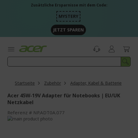
Zum
Zusätzliche Ersparnisse mit dem Code:
Inhalt
springen
MYSTERY
JETZT SPAREN
Startseite
Zubehör
Adapter, Kabel & Batterie
Acer 45W-19V Adapter für Notebooks | EU/UK
Netzkabel
Referenz
NP.ADT0A.077
Zum
Ende
Zum
der
Anfang
Bildgalerie
der