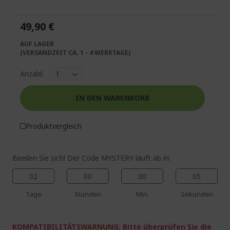
springen
Bildgalerie
springen
49,90 €
AUF LAGER
(VERSANDZEIT CA. 1 - 4 WERKTAGE)
Anzahl:
IN DEN WARENKORB
%%%%%%%%%%%%%%
%%%%%%%%%%%%%%
Produktvergleich
%%%%%%%%%%%%%%
%%%%%%%%%%%%%%
Zusätzliche Ersparnisse mit dem
%%%%%%%%%%%%%%
Beeilen Sie sich! Der Code MYSTERY läuft ab in:
Code
02
00
00
05
Tage
Stunden
Min.
Sekunden
KOMPATIBILITÄTSWARNUNG: Bitte überprüfen Sie die