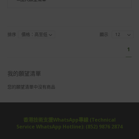
排序
顯示
頁
您
1
面
目
前
正
我的願望清單
閱
讀
您的願望清單中沒有商品
香港技術支援WhatsApp專線 (Technical
Service WhatsApp Hotline): (852) 9876 2874