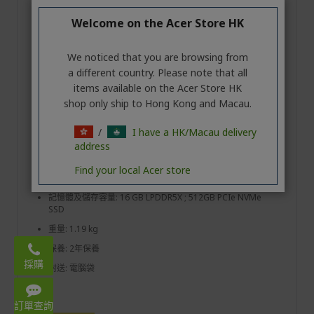
AI ...
Ref.
NX.JXECF.005
Welcome on the Acer Store HK
HK$12,398.00
We noticed that you are browsing from
a different country. Please note that all
有庫存 ; 下單後 2 - 3 個工作天內送達
items available on the Acer Store HK
可選擇到專門店自取
shop only ship to Hong Kong and Macau.
/
I have a HK/Macau delivery
處理器: Intel® Core™ Ultra 5 325
address
屏幕: 16" 2.8K OLED 2880 x 1800
Find your local Acer store
顯示卡: Intel® Graphics
記憶體及儲存容量: 16 GB LPDDR5X ; 512GB PCIe NVMe
SSD
重量: 1.19 kg
Email:
保養: 2年保養
acerstore.hk@acer.com
採購
附送: 電腦袋
WhatsApp: 3620 2666
Mon – Fri 9:00-18:00
訂單查詢