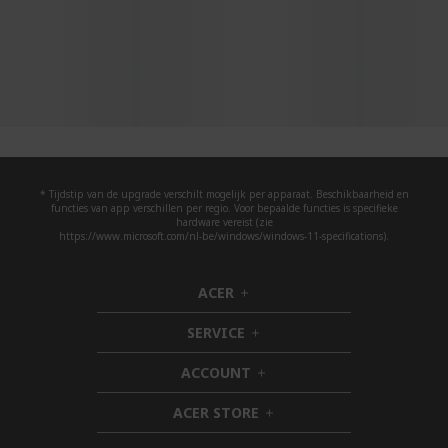
* Tijdstip van de upgrade verschilt mogelijk per apparaat. Beschikbaarheid en
functies van app verschillen per regio. Voor bepaalde functies is specifieke
hardware vereist (zie
https://www.microsoft.com/nl-be/windows/windows-11-specifications).
ACER
h
i
SERVICE
d
h
d
i
ACCOUNT
e
d
h
n
d
i
ACER STORE
e
d
h
n
d
i