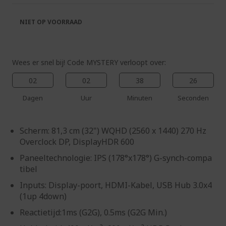
de
van
afbeeldingen-
de
NIET OP VOORRAAD
gallerij
afbeeldingen-
gallerij
Wees er snel bij! Code MYSTERY verloopt over:
02
02
38
25
Dagen
Uur
Minuten
Seconden
Scherm: 81,3 cm (32") WQHD (2560 x 1440) 270 Hz
Overclock DP, DisplayHDR 600
Paneeltechnologie: IPS (178°x178°) G-synch-compa
tibel
Inputs: Display-poort, HDMI-Kabel, USB Hub 3.0x4
(1up 4down)
Reactietijd:1ms (G2G), 0.5ms (G2G Min.)