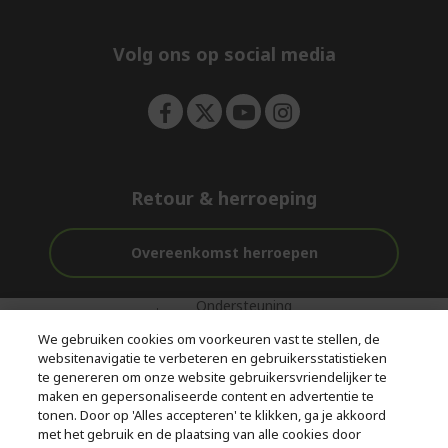
e
d
n
d
e
Volg ons op social media
n
Retour & herroeping
Overeenkomst herroepen
Ondersteuning
Gratis
Veilig
voor en na de
bezorging
Betalen
We gebruiken cookies om voorkeuren vast te stellen, de
aankoop
websitenavigatie te verbeteren en gebruikersstatistieken
te genereren om onze website gebruikersvriendelijker te
© 2026 Acer Inc.
maken en gepersonaliseerde content en advertentie te
CPYou BV is de erkende reseller van de producten en diensten die
tonen. Door op 'Alles accepteren' te klikken, ga je akkoord
in deze winkel worden aangeboden.
met het gebruik en de plaatsing van alle cookies door