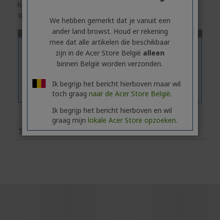
het tabblad
'Specificaties'
voor de exacte technische
specificaties van het geselecteerde model.
We hebben gemerkt dat je vanuit een
ander land browst. Houd er rekening
mee dat alle artikelen die beschikbaar
zijn in de Acer Store België
alleen
binnen België worden verzonden.
Ik begrijp het bericht hierboven maar wil
toch graag
naar de Acer Store België.
Ik begrijp het bericht hierboven en wil
graag mijn
lokale Acer Store opzoeken.
Specificaties