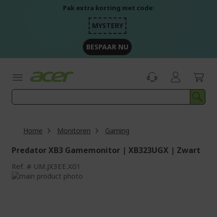
Ga
Pak extra korting met code:
naar
de
MYSTERY
inhoud
BESPAAR NU
Home
Monitoren
Gaming
Predator XB3 Gamemonitor | XB323UGX | Zwart
Ref.
UM.JX3EE.X01
Ga
naar
Ga
het
naar
einde
het
van
begin