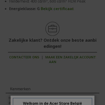
Helderheid: 400 cd/m², 600 cd/m² HDR Peak
Energieklasse: G
Bekijk certificaat
Zakelijke klant? Ontdek onze beste aanbi
edingen!
CONTACTEER ONS
|
MAAK EEN ZAKELIJK ACCOUNT
AAN
Kenmerken
Houd er rekening mee dat het tabblad
'Kenmerken'
algemene informatie over de productserie bevat.
Klik
op
Welkom in de Acer Store België