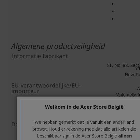
Algemene productveiligheid
Informatie fabrikant
8F, No. 88, Secti
5t
New Tai
EU-verantwoordelijke/EU-
A
importeur
Viale delle 
20044 Ares
https://www.a
Welkom in de Acer Store België
E-ma
sr
We hebben gemerkt dat je vanuit een ander land
Document-/afbeeldingsveiligheid
Acces
browst. Houd er rekening mee dat alle artikelen die
beschikbaar zijn in de Acer Store België
alleen
Connect