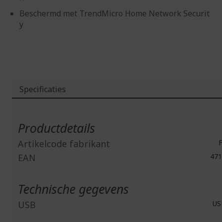
Beschermd met TrendMicro Home Network Securit
y
Specificaties
Meer
informatie
Productdetails
Artikelcode fabrikant
F
EAN
471
Technische gegevens
USB
USB