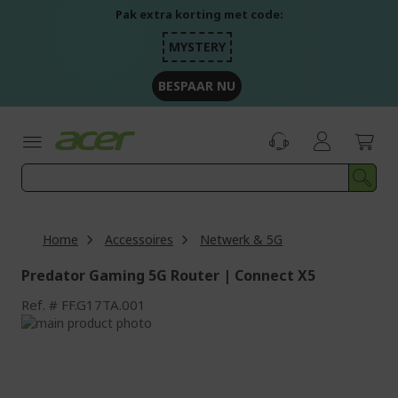
Ga
Pak extra korting met code:
naar
de
MYSTERY
inhoud
BESPAAR NU
Home
Accessoires
Netwerk & 5G
Predator Gaming 5G Router | Connect X5
Ref.
FF.G17TA.001
Ga
naar
Ga
het
naar
einde
het
van
begin