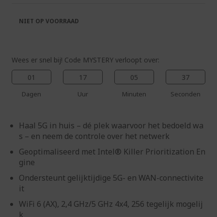
de
van
afbeeldingen-
de
NIET OP VOORRAAD
gallerij
afbeeldingen-
gallerij
Wees er snel bij! Code MYSTERY verloopt over:
01
17
05
36
Dagen
Uur
Minuten
Seconden
Haal 5G in huis – dé plek waarvoor het bedoeld wa
s – en neem de controle over het netwerk
Geoptimaliseerd met Intel® Killer Prioritization En
gine
Ondersteunt gelijktijdige 5G- en WAN-connectivite
it
WiFi 6 (AX), 2,4 GHz/5 GHz 4x4, 256 tegelijk mogelij
k