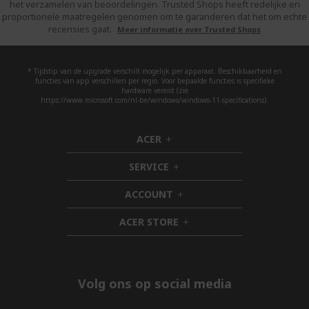
het verzamelen van beoordelingen. Trusted Shops heeft redelijke en
proportionele maatregelen genomen om te garanderen dat het om echte
recensies gaat.
Meer informatie over Trusted Shops
* Tijdstip van de upgrade verschilt mogelijk per apparaat. Beschikbaarheid en
functies van app verschillen per regio. Voor bepaalde functies is specifieke
hardware vereist (zie
https://www.microsoft.com/nl-be/windows/windows-11-specifications).
ACER
h
i
SERVICE
d
h
d
i
ACCOUNT
e
d
h
n
d
i
ACER STORE
e
d
h
n
d
i
e
d
n
d
e
Volg ons op social media
n