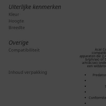
Uiterlijke kenmerken
Kleur
Hoogte
Breedte
Overige
Compatibiliteit
Acer Co
compatib
apparaten die 2,
b/g/n/ax) of 
a/n/ac/ax) ond
een webbro
Inhoud verpakking
Predato
Conformite