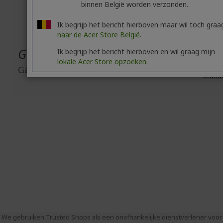
binnen België worden verzonden.
eScooters:
HIER
eBikes:
HIER
Ik begrijp het bericht hierboven maar wil toch graa
naar de Acer Store België.
Garantie
Ik begrijp het bericht hierboven en wil graag mijn
lokale Acer Store opzoeken.
Garantie
stand
We gebruiken Trusted Shops als een onafhankelijke dienstverlener voor