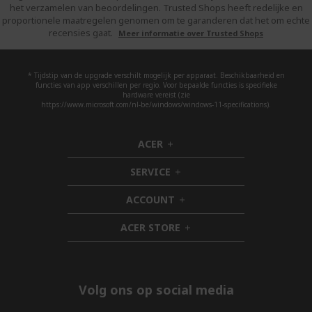
het verzamelen van beoordelingen. Trusted Shops heeft redelijke en
proportionele maatregelen genomen om te garanderen dat het om echte
recensies gaat.
Meer informatie over Trusted Shops
* Tijdstip van de upgrade verschilt mogelijk per apparaat. Beschikbaarheid en
functies van app verschillen per regio. Voor bepaalde functies is specifieke
hardware vereist (zie
https://www.microsoft.com/nl-be/windows/windows-11-specifications).
ACER
h
i
SERVICE
d
h
d
i
ACCOUNT
e
d
h
n
d
i
ACER STORE
e
d
h
n
d
i
e
d
n
d
e
Volg ons op social media
n