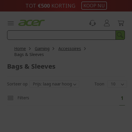
Ga
TOT
€500​
KORTING
KOOP NU
naar
de
inhoud
Home
Gaming
Accessoires
Bags & Sleeves
Bags & Sleeves
Sorteer op
Toon
Pag
U
Filters
1
lees
mom
pagi