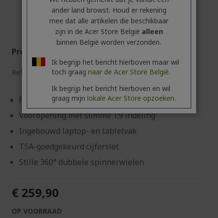
ander land browst. Houd er rekening
mee dat alle artikelen die beschikbaar
zijn in de Acer Store België
alleen
binnen België worden verzonden.
Predator Koffer Streetstyle 20"
Ik begrijp het bericht hierboven maar wil
toch graag
naar de Acer Store België.
Ref.
GP.BAG11.003
Ik begrijp het bericht hierboven en wil
graag mijn
lokale Acer Store opzoeken.
Predator 20" Handbagage Koffer – 41L
Vooropening met slimme 1:9 indeling
Ingebouwd laptop- en tabletvak
TSA-goedgekeurd cijferslot
Stille 360° dubbele spinnerwielen
€ 259,90
OP VOORRAAD