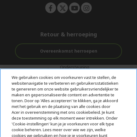
Retour & herroeping
Overeenkomst herroepen
Ondersteuning
Gratis
Veilig
voor en na de
bezorging
Betalen
We gebruiken cookies om voorkeuren vast te stellen, de
aankoop
websitenavigatie te verbeteren en gebruikersstatistieken
te genereren om onze website gebruikersvriendelijker te
© 2026 Acer Inc.
maken en gepersonaliseerde content en advertentie te
CPYou BV is de erkende reseller van de producten en diensten die
tonen. Door op 'Alles accepteren' te klikken, ga je akkoord
in deze winkel worden aangeboden.
met het gebruik en de plaatsing van alle cookies door
Acer in overeenstemming met ons cookiebeleid. Je kunt
deze toestemming op elk moment weer intrekken. Onder
'Cookie-instellingen' kun je je voorkeuren voor elk type
cookie beheren. Lees meer over wie we zijn, welke
cookies we gebruiken en hoe je je voorkeuren kunt