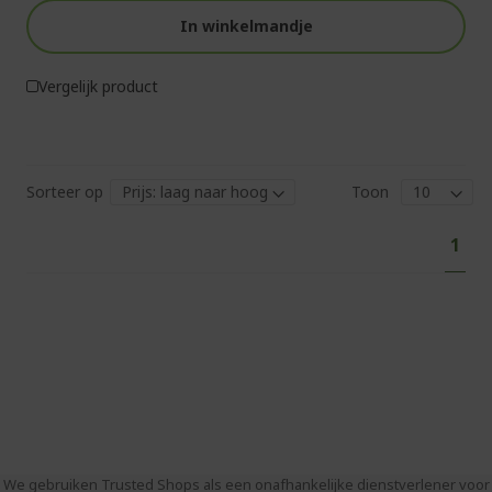
In winkelmandje
Vergelijk product
Sorteer op
Toon
Pag
U
1
lees
mom
pagi
We gebruiken Trusted Shops als een onafhankelijke dienstverlener voor