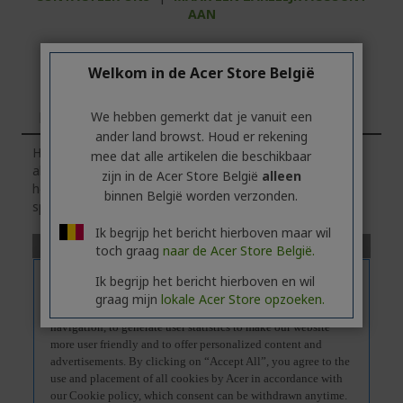
AAN
Welkom in de Acer Store België
Kenmerken
We hebben gemerkt dat je vanuit een
ander land browst. Houd er rekening
Houd er rekening mee dat het tabblad
'Kenmerken'
mee dat alle artikelen die beschikbaar
algemene informatie over de productserie bevat.
Klik
op
zijn in de Acer Store België
alleen
het tabblad
'Specificaties'
voor de exacte technische
binnen België worden verzonden.
specificaties van het geselecteerde model.
Ik begrijp het bericht hierboven maar wil
toch graag
naar de Acer Store België.
Ik begrijp het bericht hierboven en wil
graag mijn
lokale Acer Store opzoeken.