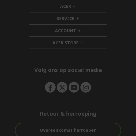
ACER
h
i
SERVICE
d
h
d
i
ACCOUNT
e
d
h
n
d
i
ACER STORE
e
d
h
n
d
i
e
d
n
d
e
Volg ons op social media
n
Retour & herroeping
Overeenkomst herroepen