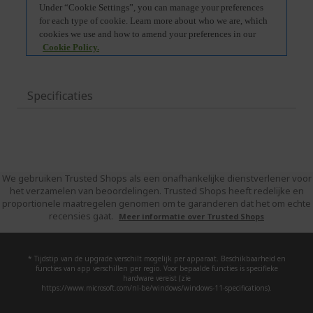
Specificaties
We gebruiken Trusted Shops als een onafhankelijke dienstverlener voor
het verzamelen van beoordelingen. Trusted Shops heeft redelijke en
proportionele maatregelen genomen om te garanderen dat het om echte
recensies gaat.
Meer informatie over Trusted Shops
* Tijdstip van de upgrade verschilt mogelijk per apparaat. Beschikbaarheid en
functies van app verschillen per regio. Voor bepaalde functies is specifieke
hardware vereist (zie
https://www.microsoft.com/nl-be/windows/windows-11-specifications).