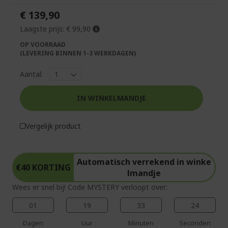
de
van
€ 139,90
afbeeldingen-
de
gallerij
afbeeldingen-
Laagste prijs:
€ 99,90
gallerij
OP VOORRAAD
(LEVERING BINNEN 1-3 WERKDAGEN)
Aantal:
IN WINKELMANDJE
Vergelijk product
Automatisch verrekend in winke
€40 KORTING
lmandje
Wees er snel bij! Code MYSTERY verloopt over:
01
19
33
24
Dagen
Uur
Minuten
Seconden