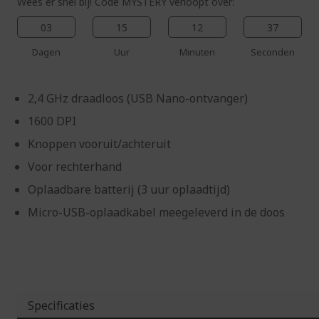
Wees er snel bij! Code MYSTERY verloopt over:
03
15
12
36
Dagen
Uur
Minuten
Seconden
2,4 GHz draadloos (USB Nano-ontvanger)
1600 DPI
Knoppen vooruit/achteruit
Voor rechterhand
Oplaadbare batterij (3 uur oplaadtijd)
Micro-USB-oplaadkabel meegeleverd in de doos
Specificaties