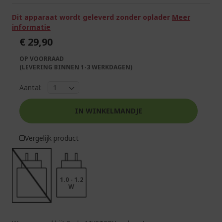
de
van
afbeeldingen-
de
Dit apparaat wordt geleverd zonder oplader
Meer
gallerij
afbeeldingen-
informatie
gallerij
€ 29,90
OP VOORRAAD
(LEVERING BINNEN 1-3 WERKDAGEN)
Aantal:
IN WINKELMANDJE
Vergelijk product
1.0 - 1.2
W