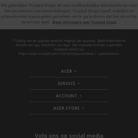
We gebruiken Trusted Shops als een onafhankelijke dienstverlener voor
het verzamelen van beoordelingen. Trusted Shops heeft redelijke en
proportionele maatregelen genomen om te garanderen dat het om echte
recensies gaat.
Meer informatie over Trusted Shops
* Tijdstip van de upgrade verschilt mogelijk per apparaat. Beschikbaarheid en
functies van app verschillen per regio. Voor bepaalde functies is specifieke
hardware vereist (zie
https://www.microsoft.com/nl-be/windows/windows-11-specifications).
ACER
h
i
SERVICE
d
h
d
i
ACCOUNT
e
d
h
n
d
i
ACER STORE
e
d
h
n
d
i
e
d
n
d
e
Volg ons op social media