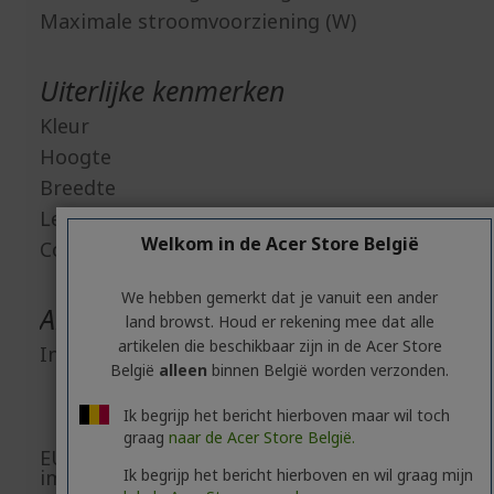
Maximale stroomvoorziening (W)
Uiterlijke kenmerken
Kleur
Hoogte
Breedte
Lengte
1
Welkom in de Acer Store België
Connection Type
USB nano
We hebben gemerkt dat je vanuit een ander
Algemene productveiligheid
land browst. Houd er rekening mee dat alle
artikelen die beschikbaar zijn in de Acer Store
Informatie fabrikant
A
België
alleen
binnen België worden verzonden.
8F, No. 88, Se
Xin Tai 5th Roa
Ik begrijp het bericht hierboven maar wil toch
New Taipei C
graag
naar de Acer Store België.
EU-verantwoordelijke/EU-
Acer Ita
Ik begrijp het bericht hierboven en wil graag mijn
importeur
Viale delle Indust