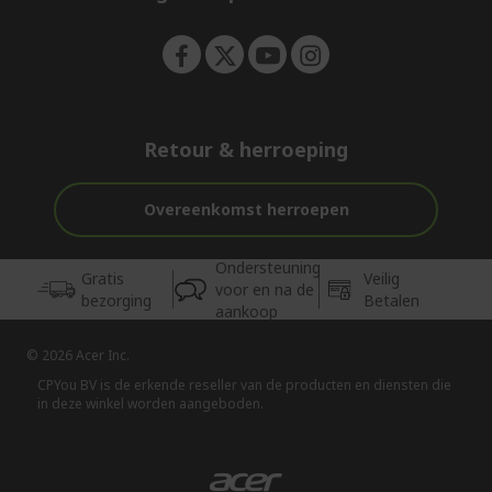
n
Retour & herroeping
Overeenkomst herroepen
Ondersteuning
Gratis
Veilig
voor en na de
bezorging
Betalen
aankoop
© 2026 Acer Inc.
CPYou BV is de erkende reseller van de producten en diensten die
in deze winkel worden aangeboden.