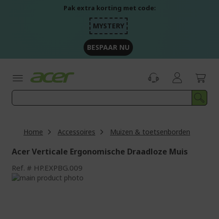
Ga
Pak extra korting met code:
naar
de
MYSTERY
inhoud
BESPAAR NU
Home
Accessoires
Muizen & toetsenborden
Acer Verticale Ergonomische Draadloze Muis
Ref.
HP.EXPBG.009
Ga
naar
Ga
het
naar
einde
het
van
begin