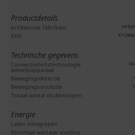
Meer
informatie
Productdetails
Artikelcode fabrikant
HP.EXP
EAN
4712842
Technische gegevens
Connectiviteitstechnologie
Dra
aanwijsapparaat
Bewegingsdetectie
Bewegingsresolutie
1
Totaal aantal drukknoppen
Energie
Lader inbegrepen
Minimaal wattage voeding