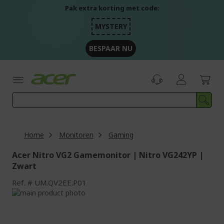
Ga
Pak extra korting met code:
naar
de
MYSTERY
inhoud
BESPAAR NU
Home
Monitoren
Gaming
Acer Nitro VG2 Gamemonitor | Nitro VG242YP |
Zwart
Ref.
UM.QV2EE.P01
Ga
naar
Ga
het
naar
einde
het