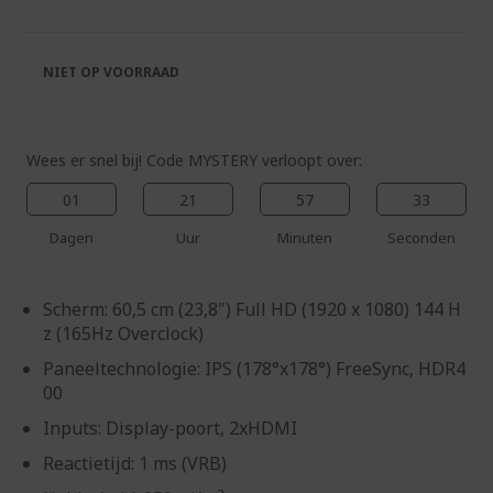
van
begin
de
van
afbeeldingen-
de
NIET OP VOORRAAD
gallerij
afbeeldingen-
gallerij
Wees er snel bij! Code MYSTERY verloopt over:
01
21
57
33
Dagen
Uur
Minuten
Seconden
Scherm: 60,5 cm (23,8") Full HD (1920 x 1080) 144 H
z (165Hz Overclock)
Paneeltechnologie: IPS (178°x178°) FreeSync, HDR4
00
Inputs: Display-poort, 2xHDMI
Reactietijd: 1 ms (VRB)