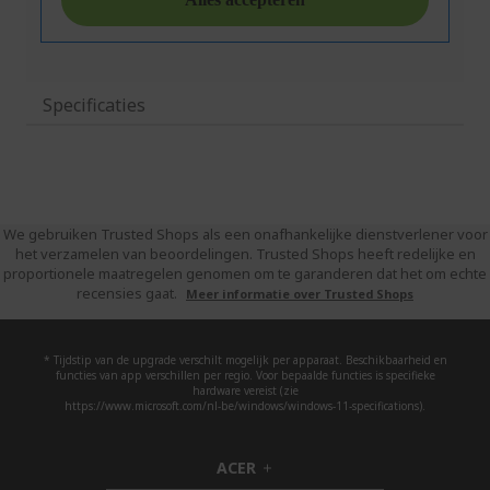
Specificaties
We gebruiken Trusted Shops als een onafhankelijke dienstverlener voor
het verzamelen van beoordelingen. Trusted Shops heeft redelijke en
proportionele maatregelen genomen om te garanderen dat het om echte
recensies gaat.
Meer informatie over Trusted Shops
* Tijdstip van de upgrade verschilt mogelijk per apparaat. Beschikbaarheid en
functies van app verschillen per regio. Voor bepaalde functies is specifieke
hardware vereist (zie
https://www.microsoft.com/nl-be/windows/windows-11-specifications).
ACER
h