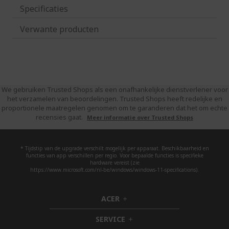
Specificaties
Verwante producten
We gebruiken Trusted Shops als een onafhankelijke dienstverlener voor
het verzamelen van beoordelingen. Trusted Shops heeft redelijke en
proportionele maatregelen genomen om te garanderen dat het om echte
recensies gaat.
Meer informatie over Trusted Shops
* Tijdstip van de upgrade verschilt mogelijk per apparaat. Beschikbaarheid en
functies van app verschillen per regio. Voor bepaalde functies is specifieke
hardware vereist (zie
https://www.microsoft.com/nl-be/windows/windows-11-specifications).
ACER
h
i
SERVICE
d
h