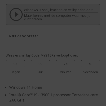
van
begin
de
van
Windows is snel, krachtig en veiliger dan ooit.
afbeeldingen-
de
Maak kennis met de computer waarmee je
gallerij
afbeeldingen-
kunt praten.
gallerij
NIET OP VOORRAAD
Wees er snel bij! Code MYSTERY verloopt over:
03
09
24
39
Dagen
Uur
Minuten
Seconden
Windows 11 Home
Intel® Core™ i9-13900H processor Tetradeca core
2.60 GHz