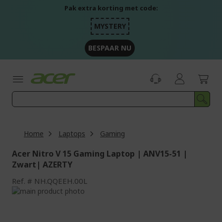
Ga
Pak extra korting met code:
naar
de
MYSTERY
inhoud
BESPAAR NU
Home
Laptops
Gaming
Acer Nitro V 15 Gaming Laptop | ANV15-51 |
Zwart| AZERTY
Ref.
NH.QQEEH.00L
Ga
naar
Ga
het
naar
einde
het