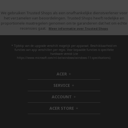
We gebruiken Trusted Shops als een onafhankelijke dienstverlener voor
het verzamelen van beoordelingen. Trusted Shops heeft redelijke en
proportionele maatregelen genomen om te garanderen dat het om echte
recensies gaat.
Meer informatie over Trusted Shops
* Tijdstip van de upgrade verschilt mogelijk per apparaat. Beschikbaarheid en
functies van app verschillen per regio. Voor bepaalde functies is specifieke
hardware vereist (zie
https://www.microsoft.com/nl-be/windows/windows-11-specifications).
ACER
h
i
SERVICE
d
h
d
i
ACCOUNT
e
d
h
n
d
i
ACER STORE
e
d
h
n
d
i
e
d
n
d