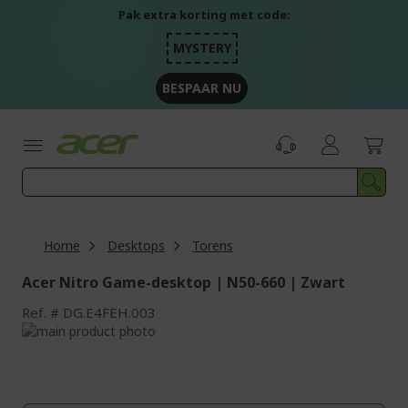
Ga
Pak extra korting met code:
naar
de
MYSTERY
inhoud
BESPAAR NU
Home
Desktops
Torens
Acer Nitro Game-desktop | N50-660 | Zwart
Ref.
DG.E4FEH.003
Ga
naar
Ga
het
naar
einde
het
van
begin