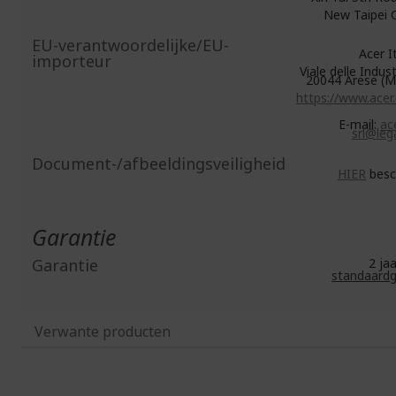
New Taipei C
EU-verantwoordelijke/EU-
Acer Ita
importeur
Viale delle Indust
20044 Arese (MI
https://www.acer
E-mail:
ace
srl@lega
Document-/afbeeldingsveiligheid
HIER
besc
Garantie
Garantie
2 j
standaardg
Verwante producten