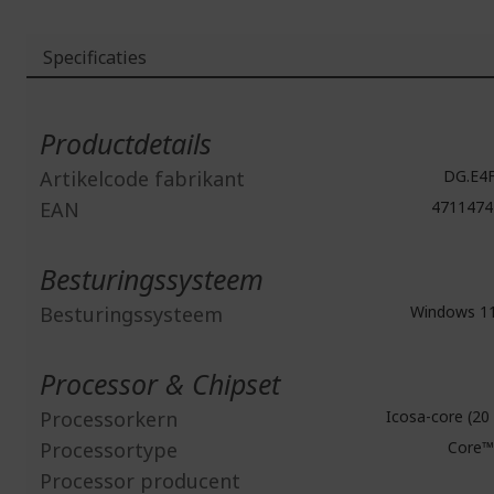
Specificaties
Meer
informatie
Productdetails
Artikelcode fabrikant
DG.E4F
EAN
4711474
Besturingssysteem
Besturingssysteem
Windows 1
Processor & Chipset
Processorkern
Icosa-core (20
Processortype
Core™ 
Processor producent