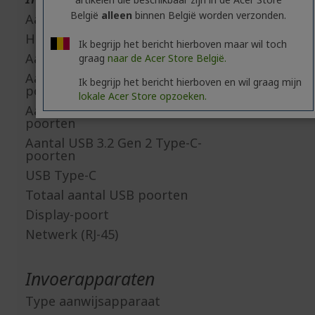
België
alleen
binnen België worden verzonden.
Aantal HDMI aansluitingen
HDMI
Ik begrijp het bericht hierboven maar wil toch
Aantal USB 2.0 poorten
graag
naar de Acer Store België.
Aantal USB 3.2 Gen 1 Type-A-
Ik begrijp het bericht hierboven en wil graag mijn
poorten
lokale Acer Store opzoeken.
Aantal USB 3.2 Gen 2 Type-A-
poorten
Aantal USB 3.2 Gen 2 Type-C-
poorten
USB Type-C
Totaal aantal USB poorten
Display-poort
Netwerk (RJ-45)
Invoerapparaten
Type aanwijsapparaat