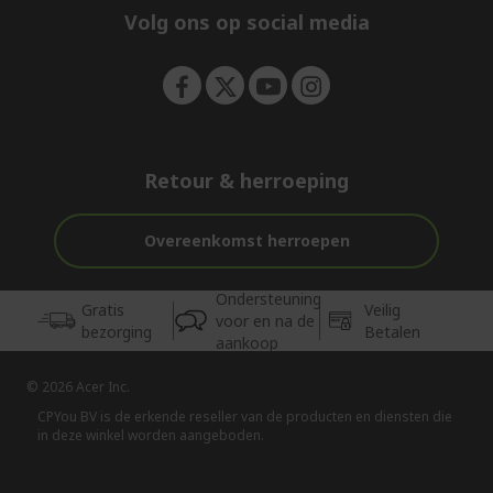
e
Volg ons op social media
n
Retour & herroeping
Overeenkomst herroepen
Ondersteuning
Gratis
Veilig
voor en na de
bezorging
Betalen
aankoop
© 2026 Acer Inc.
CPYou BV is de erkende reseller van de producten en diensten die
in deze winkel worden aangeboden.