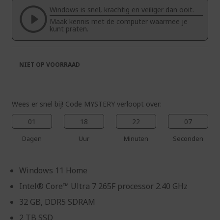
de
van
Windows is snel, krachtig en veiliger dan ooit.
afbeeldingen-
de
Maak kennis met de computer waarmee je
gallerij
afbeeldingen-
kunt praten.
gallerij
NIET OP VOORRAAD
Wees er snel bij! Code MYSTERY verloopt over:
01
18
22
07
Dagen
Uur
Minuten
Seconden
Windows 11 Home
Intel® Core™ Ultra 7 265F processor 2.40 GHz
32 GB, DDR5 SDRAM
2 TB SSD