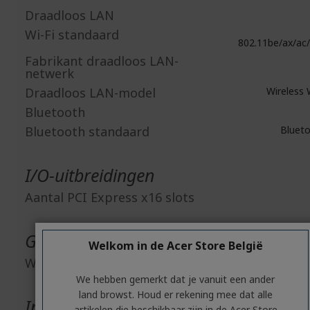
Draadloos LAN
Wi-Fi standaard
802.11be/ax/ac/
Fabrikant draadloos LAN-
netwerk
Draadloos LAN-model
Wireless 
Bluetooth
Bluetooth standaard
Blueto
I/O-uitbreidingen
Aantal PCI Express x16 slots
Geïntegreerde apparatuur
Welkom in de Acer Store België
Webcam
We hebben gemerkt dat je vanuit een ander
land browst. Houd er rekening mee dat alle
Interfaces/Poorten
artikelen die beschikbaar zijn in de Acer Store