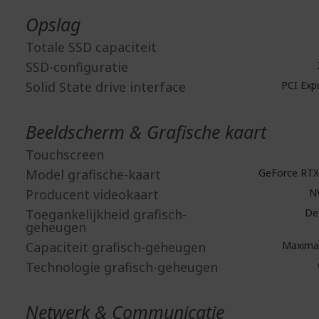
Opslag
Totale SSD capaciteit
SSD-configuratie
Solid State drive interface
PCI Expr
Beeldscherm & Grafische kaart
Touchscreen
Model grafische-kaart
GeForce RTX
Producent videokaart
N
Toegankelijkheid grafisch-
Ded
geheugen
Capaciteit grafisch-geheugen
Maximaa
Technologie grafisch-geheugen
Netwerk & Communicatie