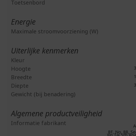
Toetsenbord
Energie
Maximale stroomvoorziening (W)
Uiterlijke kenmerken
Kleur
Hoogte
3
Breedte
1
Diepte
3
Gewicht (bij benadering)
Algemene productveiligheid
Informatie fabrikant
A
8F, No. 88, Se
Xin Tai 5th Roa