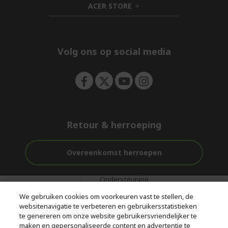
ACER STORE
e
d
h
n
d
i
e
d
n
d
e
Volg ons op social media
n
Retour & herroeping
Overeenkomst herroepen
Ondersteuning
Gratis
Veilig
voor en na de
bezorging
Betalen
We gebruiken cookies om voorkeuren vast te stellen, de
aankoop
websitenavigatie te verbeteren en gebruikersstatistieken
te genereren om onze website gebruikersvriendelijker te
© 2026 Acer Inc.
maken en gepersonaliseerde content en advertentie te