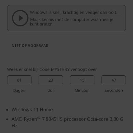
van
begin
de
van
Windows is snel, krachtig en veiliger dan ooit.
afbeeldingen-
de
Maak kennis met de computer waarmee je
gallerij
afbeeldingen-
kunt praten.
gallerij
NIET OP VOORRAAD
Wees er snel bij! Code MYSTERY verloopt over:
01
23
15
47
Dagen
Uur
Minuten
Seconden
Windows 11 Home
AMD Ryzen™ 7 8845HS processor Octa-core 3,80 G
Hz