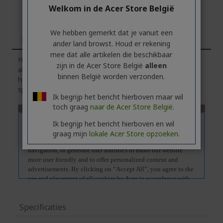
Welkom in de Acer Store België
We hebben gemerkt dat je vanuit een
Kenmerken
ander land browst. Houd er rekening
mee dat alle artikelen die beschikbaar
Houd er rekening mee dat het tabblad
'Kenmerken'
zijn in de Acer Store België
alleen
algemene informatie over de productserie bevat.
Klik
op
binnen België worden verzonden.
het tabblad
'Specificaties'
voor de exacte technische
specificaties van het geselecteerde model.
Ik begrijp het bericht hierboven maar wil
toch graag
naar de Acer Store België.
Ik begrijp het bericht hierboven en wil
graag mijn
lokale Acer Store opzoeken.
Specificaties