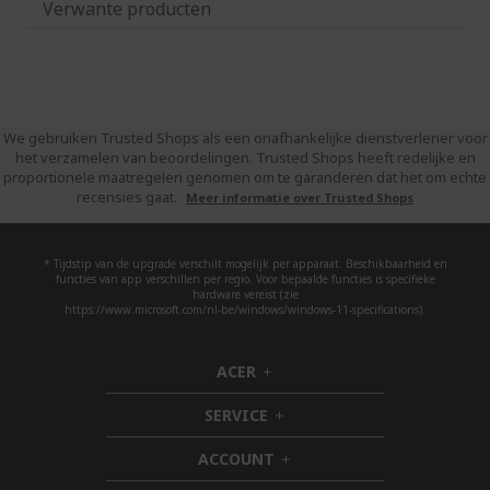
Verwante producten
We gebruiken Trusted Shops als een onafhankelijke dienstverlener voor
het verzamelen van beoordelingen. Trusted Shops heeft redelijke en
proportionele maatregelen genomen om te garanderen dat het om echte
recensies gaat.
Meer informatie over Trusted Shops
* Tijdstip van de upgrade verschilt mogelijk per apparaat. Beschikbaarheid en
functies van app verschillen per regio. Voor bepaalde functies is specifieke
hardware vereist (zie
https://www.microsoft.com/nl-be/windows/windows-11-specifications).
ACER
h
i
SERVICE
d
h
d
i
ACCOUNT
e
d
h
n
d
i