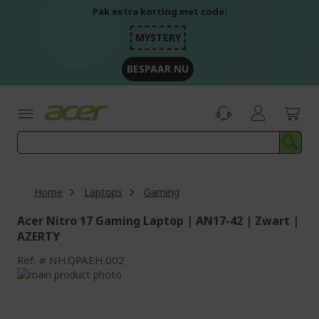
Ga
Pak extra korting met code:
naar
de
MYSTERY
inhoud
BESPAAR NU
Home
Laptops
Gaming
Acer Nitro 17 Gaming Laptop | AN17-42 | Zwart |
AZERTY
Ref.
NH.QPAEH.002
Ga
naar
Ga
het
naar
einde
het