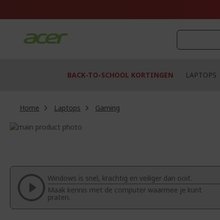
Ga
naar
de
inhoud
BACK-TO-SCHOOL KORTINGEN
LAPTOPS
Home
Laptops
Gaming
Ga
naar
Ga
het
naar
einde
het
van
begin
de
van
Windows is snel, krachtig en veiliger dan ooit.
afbeeldingen-
de
Maak kennis met de computer waarmee je kunt
gallerij
afbeeldingen-
praten.
gallerij