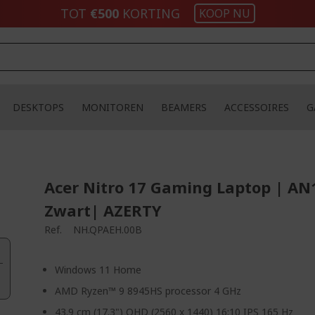
TOT
€500​
KORTING
KOOP NU
DESKTOPS
MONITOREN
BEAMERS
ACCESSOIRES
G
Acer Nitro 17 Gaming Laptop | AN
Zwart| AZERTY
Ref.
NH.QPAEH.00B
Windows 11 Home
AMD Ryzen™ 9 8945HS processor 4 GHz
43.9 cm (17.3") QHD (2560 x 1440) 16:10 IPS 165 Hz