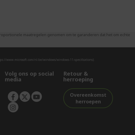
 proportionele maatregelen genomen om te garanderen dat het om echte
ps://www.microsoft.com/nl-be/windows/windows-11-specifications).
Volg ons op social
Retour &
media
herroeping
Overeenkomst
herroepen