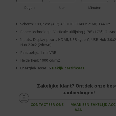
Dagen
Uur
Minuten
Scherm: 109,2 cm (43") 4K UHD (3840 x 2160) 144 Hz
Paneeltechnologie: Verticale uitlijning (178°x178°) G-sy
Inputs: Display-poort, HDMI, USB type-C, USB Hub 3.0x
Hub 2.0x2 (2down)
Reactietijd: 1 ms VRB
Helderheid: 1000 cd/m2
Energieklasse: G
Bekijk certificaat
Zakelijke klant? Ontdek onze bes
aanbiedingen!
CONTACTEER ONS
|
MAAK EEN ZAKELIJK AC
AAN