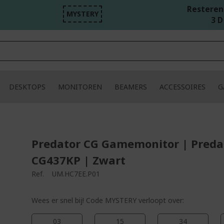
Resterend
MYSTERY
3 D
DESKTOPS
MONITOREN
BEAMERS
ACCESSOIRES
G
Predator CG Gamemonitor | Preda
CG437KP | Zwart
Ref.
UM.HC7EE.P01
Wees er snel bij! Code MYSTERY verloopt over:
03
15
34