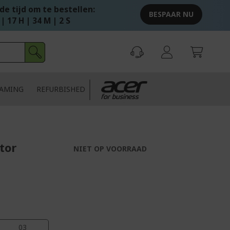
e tijd om te bestellen:
BESPAAR NU
 | 17 H | 34 M | 1 S
AMING
REFURBISHED
tor
NIET OP VOORRAAD
02