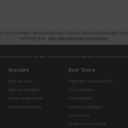
or het verzamelen van beoordelingen. Trusted Shops heeft redelijke en
recensies gaat.
Meer informatie over Trusted Shops
ies van app verschillen per regio. Voor bepaalde functies is specifieke hardware vereist (zie
htt
Account
Acer Store
Mijn account
Algemene voorwaarden
Mijn bestellingen
Privacybeleid
Productregistratie
Cookiebeleid
Studentenkorting
Cookie-instellingen
Impressum
Juridische informatie