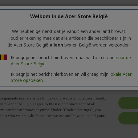
Welkom in de Acer Store België
We hebben gemerkt dat je vanuit een ander land browst.
Houd er rekening mee dat alle artikelen die beschikbaar zijn in
e informatie over de productserie bevat.
Klik
op het tabblad
'Speci
de Acer Store België
alleen
binnen België worden verzonden.
Ik begrijp het bericht hierboven maar wil toch graag
naar de
Acer Store België.
Ik begrijp het bericht hierboven en wil graag mijn
lokale Acer
Store opzoeken.