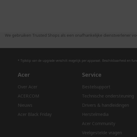
We gebruiken Trusted Shops als een onafhankelijke dienstverlener vo
* Tijdstip van de upgrade verschilt mogelijk per apparaat. Beschikbaarheid en funct
Acer
Service
Over Acer
Bestelsupport
ACER.COM
Technische ondersteuning
Nieuws
Drivers & handleidingen
Acer Black Friday
Herstelmedia
Acer Community
Veelgestelde vragen