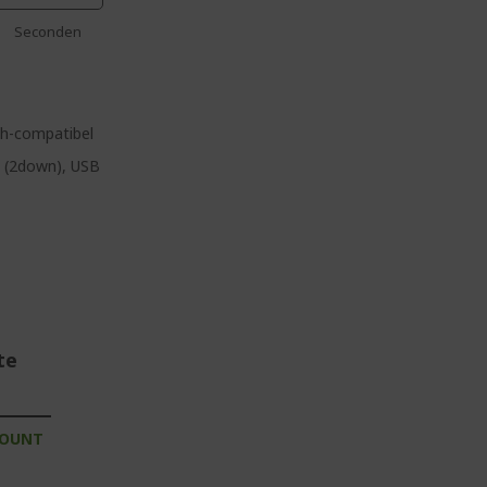
Seconden
nch-compatibel
2 (2down), USB
te
COUNT