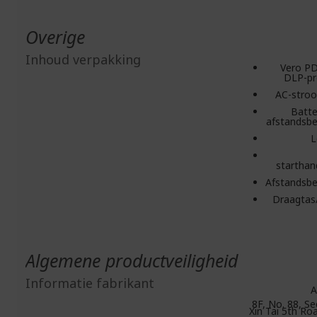
Overige
Inhoud verpakking
Vero P
DLP-pr
AC-stro
Batte
afstandsbe
L
starthan
Afstandsbe
Draagtas/
Algemene productveiligheid
Informatie fabrikant
A
8F, No. 88, Se
Xin Tai 5th Roa