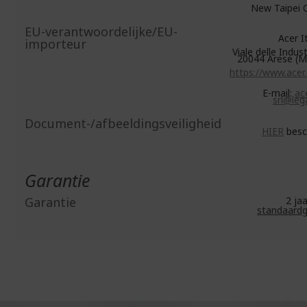
New Taipei C
EU-verantwoordelijke/EU-
Acer Ita
importeur
Viale delle Indust
20044 Arese (MI
https://www.acer
E-mail:
ace
srl@lega
Document-/afbeeldingsveiligheid
HIER
besc
Garantie
Garantie
2 j
standaardg