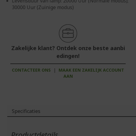
Levensduur van lamp: 20000 Uur (Normale modus);
30000 Uur (Zuinige modus)
Zakelijke klant? Ontdek onze beste aanbi
edingen!
CONTACTEER ONS
|
MAAK EEN ZAKELIJK ACCOUNT
AAN
Specificaties
Meer
informatie
Productdetails