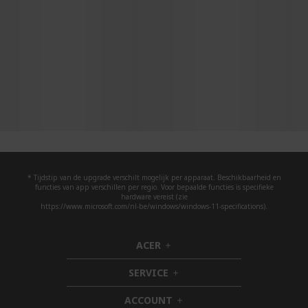
* Tijdstip van de upgrade verschilt mogelijk per apparaat. Beschikbaarheid en
functies van app verschillen per regio. Voor bepaalde functies is specifieke
hardware vereist (zie
https://www.microsoft.com/nl-be/windows/windows-11-specifications).
ACER
h
i
SERVICE
d
h
d
i
ACCOUNT
e
d
h