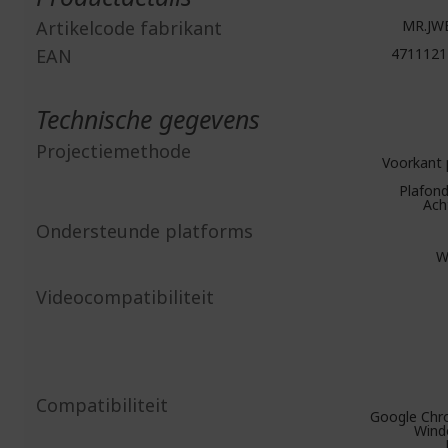
Artikelcode fabrikant
MR.JWE
EAN
4711121
Technische gegevens
Projectiemethode
Voorkant 
Plafond
Ach
Ondersteunde platforms
W
Videocompatibiliteit
Compatibiliteit
Google Ch
Wind