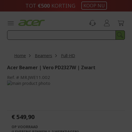
Ga
TOT
€500​
KORTING
KOOP NU
naar
de
inhoud
Home
Beamers
Full-HD
Acer Beamer | Vero PD2327W | Zwart
Ref.
MR.JWE11.002
Ga
naar
Ga
het
naar
einde
het
van
begin
de
van
€ 549,90
afbeeldingen-
de
gallerij
afbeeldingen-
OP VOORRAAD
gallerij
(LEVERING BINNEN 1-3 WERKDAGEN)