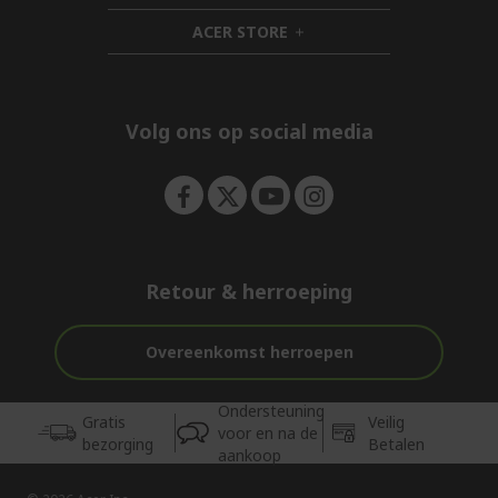
n
d
i
ACER STORE
e
d
h
n
d
i
e
d
n
d
e
Volg ons op social media
n
Retour & herroeping
Overeenkomst herroepen
Ondersteuning
Gratis
Veilig
voor en na de
bezorging
Betalen
aankoop