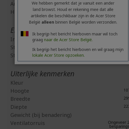
Audio uit
We hebben gemerkt dat je vanuit een ander
land browst. Houd er rekening mee dat alle
HDMI
artikelen die beschikbaar zijn in de Acer Store
België
alleen
binnen België worden verzonden.
Energie
Ik begrijp het bericht hierboven maar wil toch
Ingangsspanning
2
graag
naar de Acer Store België.
Stroomverbruik (in werking)
Ik begrijp het bericht hierboven en wil graag mijn
Stroomverbruik (standby)
5
lokale Acer Store opzoeken.
Uiterlijke kenmerken
Kleur
Hoogte
10
Breedte
29
Diepte
22
Gewicht (bij benadering)
Ventilatorruis
Ongeveer 2
besparin