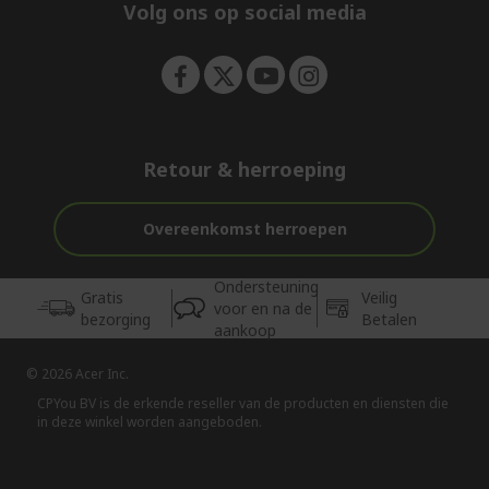
e
Volg ons op social media
n
Retour & herroeping
Overeenkomst herroepen
Ondersteuning
Gratis
Veilig
voor en na de
bezorging
Betalen
aankoop
© 2026 Acer Inc.
CPYou BV is de erkende reseller van de producten en diensten die
in deze winkel worden aangeboden.