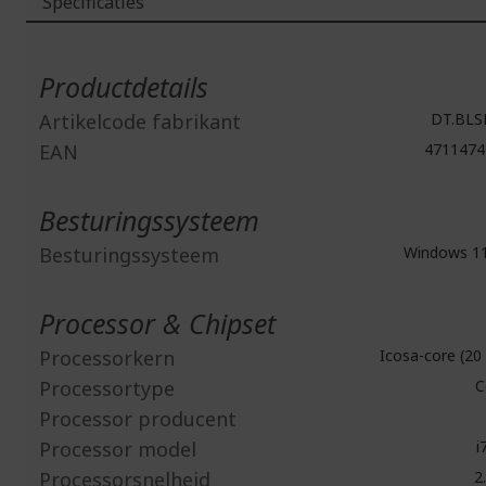
Specificaties
Meer
informatie
Productdetails
Artikelcode fabrikant
DT.BLS
EAN
4711474
Besturingssysteem
Besturingssysteem
Windows 1
Processor & Chipset
Processorkern
Icosa-core (20
Processortype
C
Processor producent
Processor model
i
Processorsnelheid
2