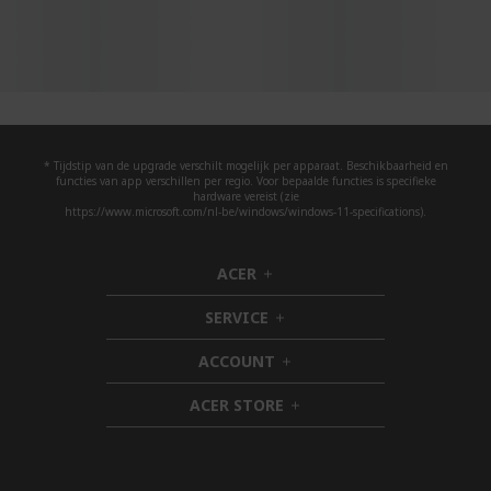
* Tijdstip van de upgrade verschilt mogelijk per apparaat. Beschikbaarheid en
functies van app verschillen per regio. Voor bepaalde functies is specifieke
hardware vereist (zie
https://www.microsoft.com/nl-be/windows/windows-11-specifications).
ACER
h
i
SERVICE
d
h
d
i
ACCOUNT
e
d
h
n
d
i
ACER STORE
e
d
h
n
d
i
e
d
n
d