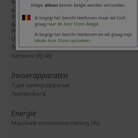
Aantal USB 2.0 poorten
België
alleen
binnen België worden verzonden.
Aantal USB 3.2 Gen 1 Type-A-
poorten
Ik begrijp het bericht hierboven maar wil toch
Aantal USB 3.2 Gen 1 Type-C-
graag
naar de Acer Store België.
poorten
Ik begrijp het bericht hierboven en wil graag mijn
USB Type-C
lokale Acer Store opzoeken.
Totaal aantal USB poorten
Netwerk (RJ-45)
Invoerapparaten
Type aanwijsapparaat
Toetsenbord
Energie
Maximale stroomvoorziening (W)