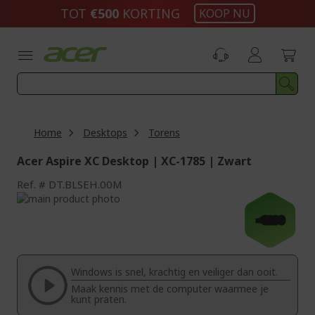
Ga
TOT
€500​
KORTING
KOOP NU
naar
de
inhoud
Home
Desktops
Torens
Acer Aspire XC Desktop | XC-1785 | Zwart
Ref.
DT.BLSEH.00M
Ga
naar
Ga
-€200
het
naar
einde
het
van
begin
de
van
Windows is snel, krachtig en veiliger dan ooit.
afbeeldingen-
de
Maak kennis met de computer waarmee je
gallerij
afbeeldingen-
kunt praten.
gallerij