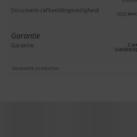
Document-/afbeeldingsveiligheid
HIER
besc
Garantie
Garantie
2 j
standaardg
Verwante producten