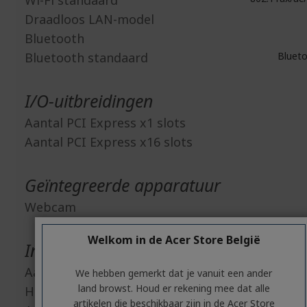
Wi-Fi standaard
Draadloos LAN-model
Bluetooth
Bluetooth standaard
Blueto
I/O-uitbreidingen
Aantal PCI Express x1 slots
Aantal PCI Express x16 slots
Geïntegreerde apparatuur
Webcam
Welkom in de Acer Store België
Interfaces/Poorten
Aantal HDMI aansluitingen
We hebben gemerkt dat je vanuit een ander
land browst. Houd er rekening mee dat alle
HDMI
artikelen die beschikbaar zijn in de Acer Store