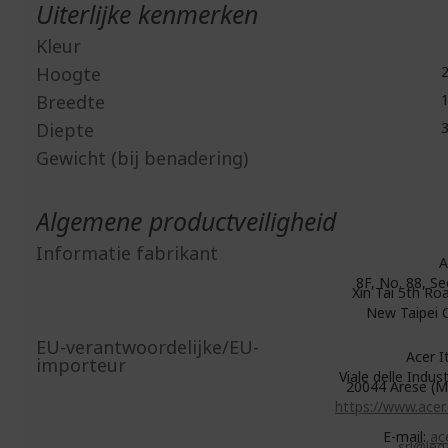
Uiterlijke kenmerken
Kleur
Hoogte
2
Breedte
1
Diepte
3
Gewicht (bij benadering)
Algemene productveiligheid
Informatie fabrikant
A
8F, No. 88, Se
Xin Tai 5th Roa
New Taipei C
EU-verantwoordelijke/EU-
Acer Ita
importeur
Viale delle Indust
20044 Arese (MI
https://www.acer
E-mail:
ace
srl@lega