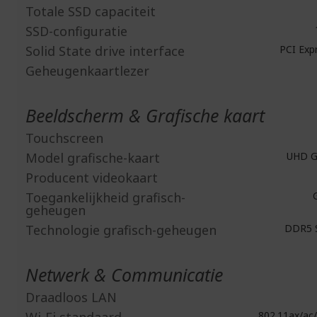
Totale SSD capaciteit
SSD-configuratie
Solid State drive interface
PCI Expr
Geheugenkaartlezer
Beeldscherm & Grafische kaart
Touchscreen
Model grafische-kaart
UHD Gr
Producent videokaart
Toegankelijkheid grafisch-
G
geheugen
Technologie grafisch-geheugen
DDR5 
Netwerk & Communicatie
Draadloos LAN
802.11ax/ac/