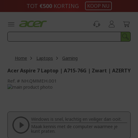
Ga
TOT
€500​
KORTING
KOOP NU
naar
de
inhoud
Home
Laptops
Gaming
Acer Aspire 7 Laptop | A715-76G | Zwart | AZERTY
Ref.
NH.QMMEH.001
Ga
naar
Ga
het
naar
einde
het
van
begin
de
van
Windows is snel, krachtig en veiliger dan ooit.
afbeeldingen-
de
Maak kennis met de computer waarmee je
gallerij
afbeeldingen-
kunt praten.
gallerij