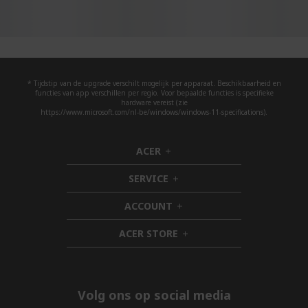
* Tijdstip van de upgrade verschilt mogelijk per apparaat. Beschikbaarheid en
functies van app verschillen per regio. Voor bepaalde functies is specifieke
hardware vereist (zie
https://www.microsoft.com/nl-be/windows/windows-11-specifications).
ACER
h
i
SERVICE
d
h
d
i
ACCOUNT
e
d
h
n
d
i
ACER STORE
e
d
h
n
d
i
e
d
n
d
e
Volg ons op social media
n