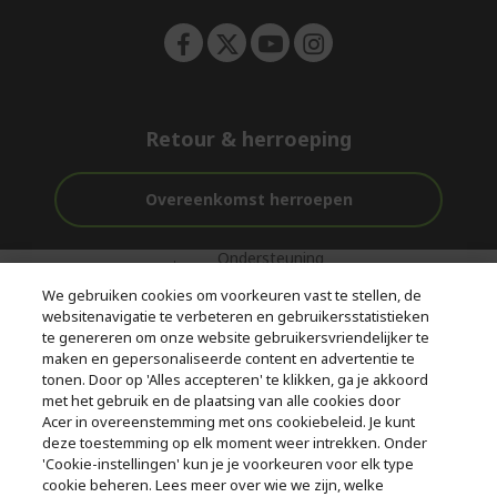
Retour & herroeping
Overeenkomst herroepen
Ondersteuning
Gratis
Veilig
voor en na de
bezorging
Betalen
We gebruiken cookies om voorkeuren vast te stellen, de
aankoop
websitenavigatie te verbeteren en gebruikersstatistieken
te genereren om onze website gebruikersvriendelijker te
© 2026 Acer Inc.
maken en gepersonaliseerde content en advertentie te
CPYou BV is de erkende reseller van de producten en diensten die
tonen. Door op 'Alles accepteren' te klikken, ga je akkoord
in deze winkel worden aangeboden.
met het gebruik en de plaatsing van alle cookies door
Acer in overeenstemming met ons cookiebeleid. Je kunt
deze toestemming op elk moment weer intrekken. Onder
'Cookie-instellingen' kun je je voorkeuren voor elk type
cookie beheren. Lees meer over wie we zijn, welke