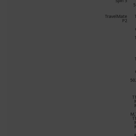
Spin 5
5
TravelMate
P2
50
T
M,
T