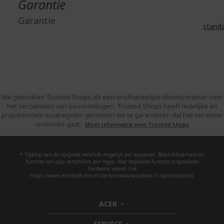
Garantie
Garantie
stand
We gebruiken Trusted Shops als een onafhankelijke dienstverlener voor
het verzamelen van beoordelingen. Trusted Shops heeft redelijke en
proportionele maatregelen genomen om te garanderen dat het om echte
recensies gaat.
Meer informatie over Trusted Shops
* Tijdstip van de upgrade verschilt mogelijk per apparaat. Beschikbaarheid en
functies van app verschillen per regio. Voor bepaalde functies is specifieke
hardware vereist (zie
https://www.microsoft.com/nl-be/windows/windows-11-specifications).
ACER
h
i
SERVICE