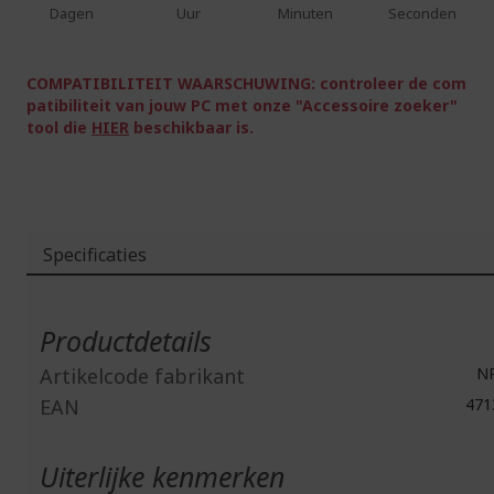
Dagen
Uur
Minuten
Seconden
COMPATIBILITEIT WAARSCHUWING: controleer de com
patibiliteit van jouw PC met onze "Accessoire zoeker"
tool die
HIER
beschikbaar is.
Specificaties
Meer
informatie
Productdetails
Artikelcode fabrikant
NP
EAN
471
Uiterlijke kenmerken