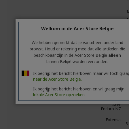
Welkom in de Acer Store België
We hebben gemerkt dat je vanuit een ander land
TravelMate
P4
M
browst. Houd er rekening mee dat alle artikelen die
beschikbaar zijn in de Acer Store België
alleen
binnen België worden verzonden.
M
TravelMate
Ik begrijp het bericht hierboven maar wil toch graa
P6
naar de Acer Store België.
M
Ik begrijp het bericht hierboven en wil graag mijn
lokale Acer Store opzoeken.
Acer
Enduro N7
Extensa
5