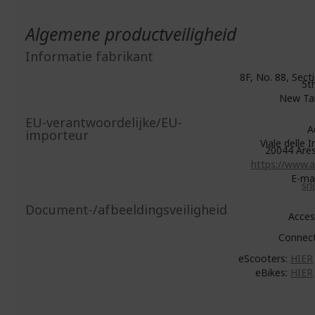
Algemene productveiligheid
Informatie fabrikant
8F, No. 88, Secti
5t
New Tai
EU-verantwoordelijke/EU-
Ac
importeur
Viale delle I
20044 Ares
https://www.ac
E-mai
srl
Document-/afbeeldingsveiligheid
Acces
Connect
eScooters:
HIER
eBikes:
HIER