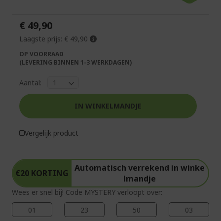
van
begin
de
van
€ 49,90
afbeeldingen-
de
gallerij
afbeeldingen-
Laagste prijs:
€ 49,90
gallerij
OP VOORRAAD
(LEVERING BINNEN 1-3 WERKDAGEN)
Aantal:
IN WINKELMANDJE
%%%%%%%%%%%%%%
%%%%%%%%%%%%%%
%%%%%%%%%%%%%%
Vergelijk product
%%%%%%%%%%%%%%
Pak extra korting met code
%%%%%%%%%%%%%%
Automatisch verrekend in winke
€20 KORTING
lmandje
Wees er snel bij! Code MYSTERY verloopt over:
01
23
50
03