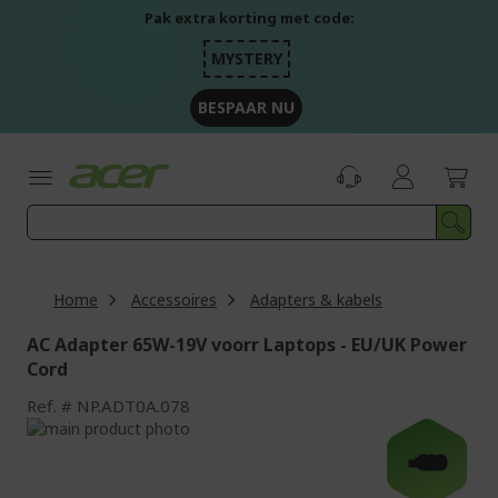
Ga
Pak extra korting met code:
naar
de
MYSTERY
inhoud
BESPAAR NU
Home
Accessoires
Adapters & kabels
AC Adapter 65W-19V voorr Laptops - EU/UK Power
Cord
Ref.
NP.ADT0A.078
Ga
naar
Ga
-€20
het
naar
einde
het