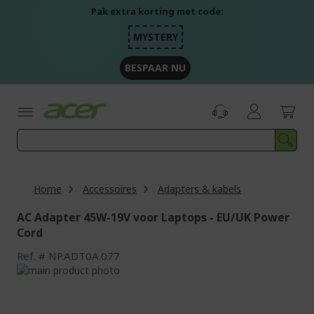
Ga
Pak extra korting met code:
naar
de
MYSTERY
inhoud
BESPAAR NU
Home
Accessoires
Adapters & kabels
AC Adapter 45W-19V voor Laptops - EU/UK Power
Cord
Ref.
NP.ADT0A.077
Ga
naar
Ga
het
naar
einde
het