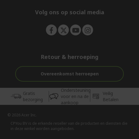
n
d
e
Volg ons op social media
n
Retour & herroeping
Overeenkomst herroepen
Ondersteuning
Gratis
Veilig
voor en na de
bezorging
Betalen
aankoop
© 2026 Acer Inc.
CPYou BV is de erkende reseller van de producten en diensten die
in deze winkel worden aangeboden.