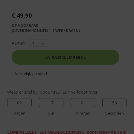
van
begin
de
van
€ 49,90
afbeeldingen-
de
gallerij
afbeeldingen-
OP VOORRAAD
gallerij
(LEVERING BINNEN 1-3 WERKDAGEN)
Aantal:
IN WINKELMANDJE
%%%%%%%%%%%%%%
%%%%%%%%%%%%%%
Vergelijk product
%%%%%%%%%%%%%%
%%%%%%%%%%%%%%
Pak extra korting met code
Wees er snel bij! Code MYSTERY verloopt over:
%%%%%%%%%%%%%%
02
17
21
55
Dagen
Uur
Minuten
Seconden
COMPATIBILITEIT WAARSCHUWING: controleer de com