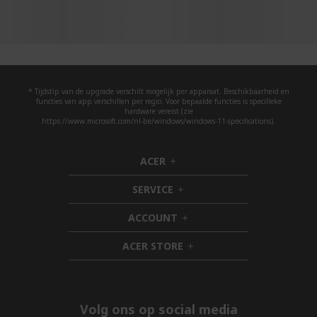
* Tijdstip van de upgrade verschilt mogelijk per apparaat. Beschikbaarheid en
functies van app verschillen per regio. Voor bepaalde functies is specifieke
hardware vereist (zie
https://www.microsoft.com/nl-be/windows/windows-11-specifications).
ACER
h
i
SERVICE
d
h
d
i
ACCOUNT
e
d
h
n
d
i
ACER STORE
e
d
h
n
d
i
e
d
n
d
e
Volg ons op social media