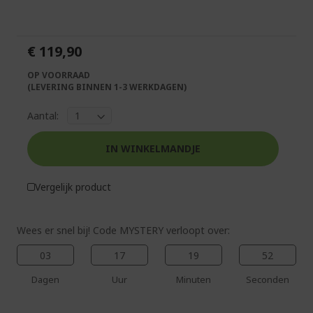
einde
het
van
begin
de
van
€ 119,90
afbeeldingen-
de
gallerij
afbeeldingen-
OP VOORRAAD
gallerij
(LEVERING BINNEN 1-3 WERKDAGEN)
Aantal:
IN WINKELMANDJE
%%%%%%%%%%%%%%
%%%%%%%%%%%%%%
Vergelijk product
%%%%%%%%%%%%%%
%%%%%%%%%%%%%%
Pak extra korting met code
Wees er snel bij! Code MYSTERY verloopt over:
%%%%%%%%%%%%%%
03
17
19
52
Dagen
Uur
Minuten
Seconden