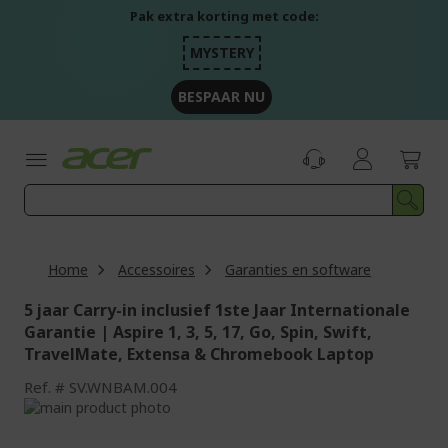
Ga
Pak extra korting met code:
naar
de
MYSTERY
inhoud
BESPAAR NU
Home
Accessoires
Garanties en software
5 jaar Carry-in inclusief 1ste Jaar Internationale
Garantie | Aspire 1, 3, 5, 17, Go, Spin, Swift,
TravelMate, Extensa & Chromebook Laptop
Ref.
SV.WNBAM.004
Ga
naar
Ga
het
naar