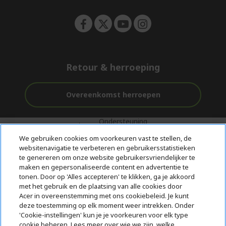
n
Retour & herroeping
Overeenkomst herroepen
Ondersteuning
Gratis
Veilig
voor en na de
bezorging
Betalen
We gebruiken cookies om voorkeuren vast te stellen, de
aankoop
websitenavigatie te verbeteren en gebruikersstatistieken
te genereren om onze website gebruikersvriendelijker te
© 2026 Acer Inc.
maken en gepersonaliseerde content en advertentie te
CPYou BV is de erkende reseller van de producten en diensten die
tonen. Door op 'Alles accepteren' te klikken, ga je akkoord
in deze winkel worden aangeboden.
met het gebruik en de plaatsing van alle cookies door
Acer in overeenstemming met ons cookiebeleid. Je kunt
deze toestemming op elk moment weer intrekken. Onder
'Cookie-instellingen' kun je je voorkeuren voor elk type
cookie beheren. Lees meer over wie we zijn, welke