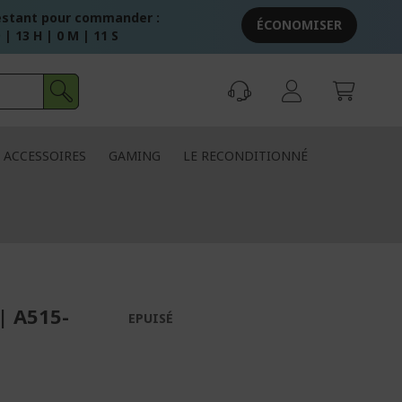
stant pour commander :
ÉCONOMISER
 | 13 H | 0 M | 11 S
ACCESSOIRES
GAMING
LE RECONDITIONNÉ
| A515-
EPUISÉ