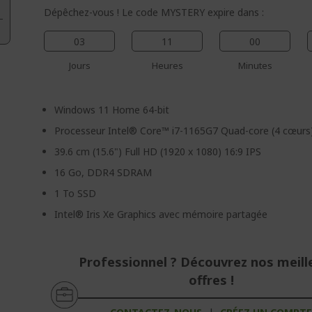
Dépêchez-vous ! Le code MYSTERY expire dans :
03
11
00
Jours
Heures
Minutes
Windows 11 Home 64-bit
Processeur Intel® Core™ i7-1165G7 Quad-core (4 cœurs
39.6 cm (15.6") Full HD (1920 x 1080) 16:9 IPS
16 Go, DDR4 SDRAM
1 To SSD
Intel® Iris Xe Graphics avec mémoire partagée
Professionnel ? Découvrez nos meill
offres !