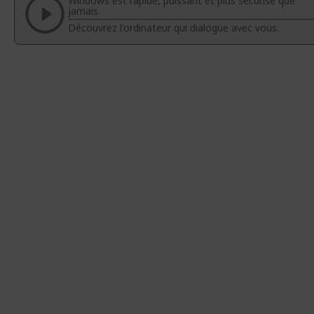
Windows est rapide, puissant et plus sécurisé que
galerie
Galerie
jamais.
d’images
d’images
Découvrez l'ordinateur qui dialogue avec vous.