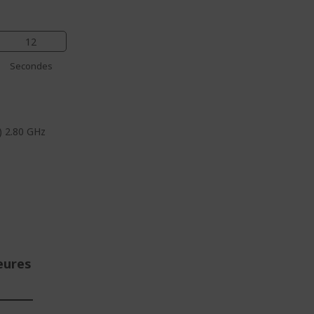
11
Secondes
) 2.80 GHz
eures