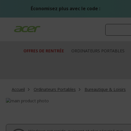
Aller
au
Économisez plus avec le code :
contenu
OFFRES DE RENTRÉE
ORDINATEURS PORTABLES
Accueil
Ordinateurs Portables
Bureautique & Loisirs
Passer
à
Passer
la
au
fin
début
de
de
la
la