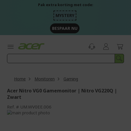
Ga
Pak extra korting met code:
naar
de
MYSTERY
inhoud
BESPAAR NU
Home
Monitoren
Gaming
Acer Nitro VG0 Gamemonitor | Nitro VG220Q |
Zwart
Ref.
UM.WV0EE.006
Ga
naar
Ga
het
naar
einde
het