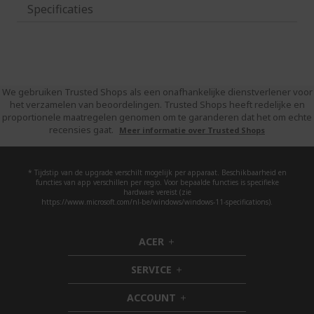
Specificaties
We gebruiken Trusted Shops als een onafhankelijke dienstverlener voor
het verzamelen van beoordelingen. Trusted Shops heeft redelijke en
proportionele maatregelen genomen om te garanderen dat het om echte
recensies gaat.
Meer informatie over Trusted Shops
* Tijdstip van de upgrade verschilt mogelijk per apparaat. Beschikbaarheid en
functies van app verschillen per regio. Voor bepaalde functies is specifieke
hardware vereist (zie
https://www.microsoft.com/nl-be/windows/windows-11-specifications).
ACER
h
i
SERVICE
d
h
d
i
ACCOUNT
e
d
h