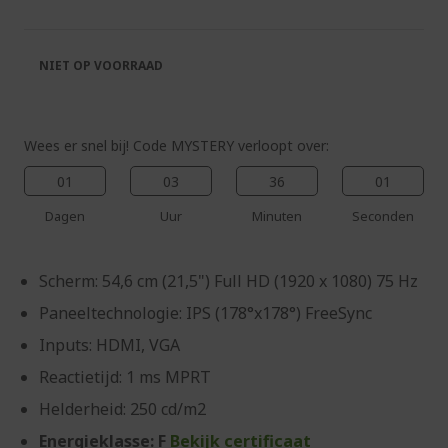
van
begin
de
van
afbeeldingen-
de
NIET OP VOORRAAD
gallerij
afbeeldingen-
gallerij
Wees er snel bij! Code MYSTERY verloopt over:
01
03
36
00
Dagen
Uur
Minuten
Seconden
Scherm: 54,6 cm (21,5") Full HD (1920 x 1080) 75 Hz
Paneeltechnologie: IPS (178°x178°) FreeSync
Inputs: HDMI, VGA
Reactietijd: 1 ms MPRT
Helderheid: 250 cd/m2
Energieklasse: F
Bekijk certificaat