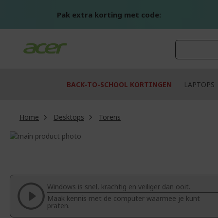
Ga
naar
Pak extra korting met code:
de
inhoud
BACK-TO-SCHOOL KORTINGEN
LAPTOPS
Home
Desktops
Torens
Ga
naar
Ga
het
naar
einde
het
van
begin
de
van
Windows is snel, krachtig en veiliger dan ooit.
afbeeldingen-
de
Maak kennis met de computer waarmee je kunt
gallerij
afbeeldingen-
praten.
gallerij