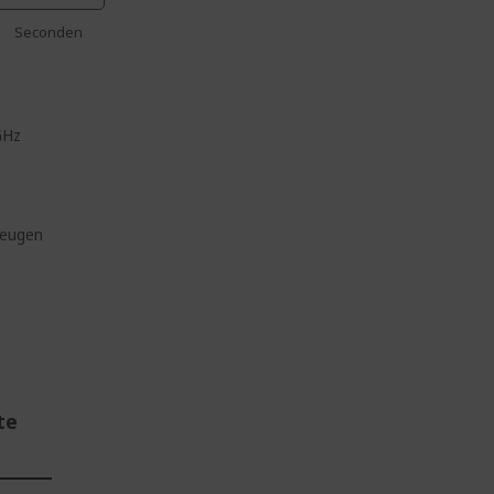
Seconden
GHz
heugen
te