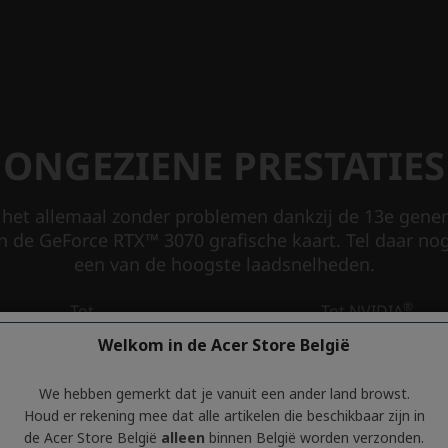
Welkom in de Acer Store België
We hebben gemerkt dat je vanuit een ander land browst.
Houd er rekening mee dat alle artikelen die beschikbaar zijn in
de Acer Store België
alleen
binnen België worden verzonden.