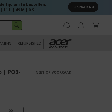
e tijd om te bestellen:
BESPAAR NU
| 11 H | 48 M | 59 S
AMING
REFURBISHED
 | PO3-
NIET OP VOORRAAD
59