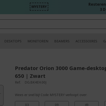
Resterend
MYSTERY
3 D 
DESKTOPS
MONITOREN
BEAMERS
ACCESSOIRES
G
Predator Orion 3000 Game-desktop
650 | Zwart
Ref.
DG.BK4EH.00J
Wees er snel bij! Code MYSTERY verloopt over:
03
09
48