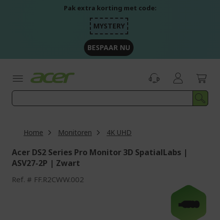
Ga
Pak extra korting met code:
naar
de
MYSTERY
inhoud
BESPAAR NU
Home
Monitoren
4K UHD
Acer DS2 Series Pro Monitor 3D SpatialLabs |
ASV27-2P | Zwart
Ref.
FF.R2CWW.002
Ga
naar
-€500
het
einde