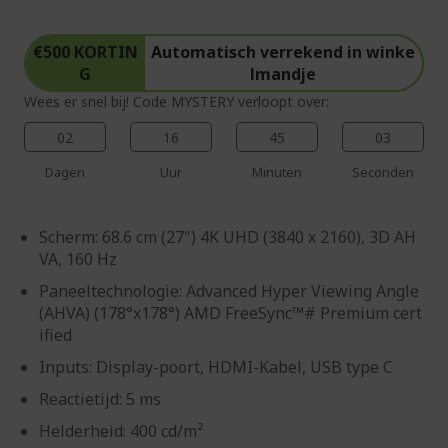
€500 KORTIN
Automatisch verrekend in winke
G
lmandje
Wees er snel bij! Code MYSTERY verloopt over:
02
16
45
03
Dagen
Uur
Minuten
Seconden
Scherm: 68.6 cm (27") 4K UHD (3840 x 2160), 3D AH
VA, 160 Hz
Paneeltechnologie: Advanced Hyper Viewing Angle
(AHVA) (178°x178°) AMD FreeSync™# Premium cert
ified
Inputs: Display-poort, HDMI-Kabel, USB type C
Reactietijd: 5 ms
Helderheid: 400 cd/m²