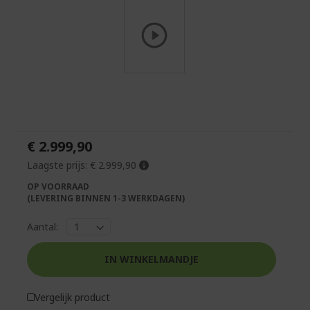
Ga
naar
het
begin
van
€ 2.999,90
de
afbeeldingen-
Laagste prijs:
€ 2.999,90
gallerij
OP VOORRAAD
(LEVERING BINNEN 1-3 WERKDAGEN)
Aantal:
IN WINKELMANDJE
Vergelijk product