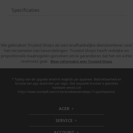
Specificaties
We gebruiken Trusted Shops als een onafhankelijke dienstverlener voor
het verzamelen van beoordelingen. Trusted Shops heeft redelijke en
proportionele maatregelen genomen om te garanderen dat het om echte
recensies gaat.
Meer informatie over Trusted Shops
* Tijdstip van de upgrade verschilt mogelijk per apparaat. Beschikbaarheid en
functies van app verschillen per regio. Voor bepaalde functies is specifieke
hardware vereist (zie
https://www.microsoft.com/nl-be/windows/windows-11-specifications).
ACER
h
i
SERVICE
d
h
d
i
ACCOUNT