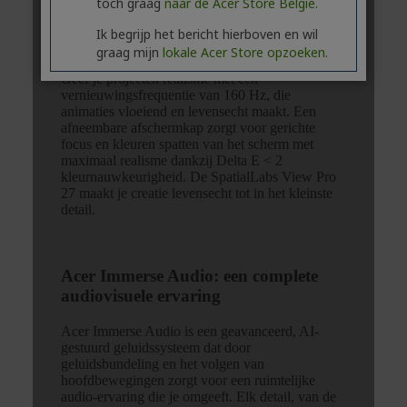
toch graag
naar de Acer Store België.
Ik begrijp het bericht hierboven en wil
graag mijn
lokale Acer Store opzoeken.