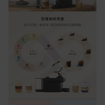
rranties
非Acer旗下品牌商品保固依各商品和之廠商有所不同，詳
情請參考商品說明。
如有相關保固問題以及售後服務問題，您可以透過專線或
服務信箱聯繫客服。
付款方式
本網站提供以下付款方式：
信用卡一次付清：支援Visa、Master Card及JCB卡
別
信用卡分期付款：限指定商品使用，滿1千享3期0利
率/滿1萬享3期0利率/滿3萬享12期0利率
銀行帳戶轉帳：使用一次性虛擬帳戶
LINEPAY(含iPASS MONEY)
Apple Pay：須使用行動裝置
Samsung Wallet (原Samsung Pay)：須使用行動裝
置