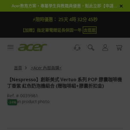
跳
×
Acer教育方案，專屬學生與教職員優惠，點此立即【申請加入】
到
內
⚡限時優惠：
25天 4時 32分 44秒
容
【加抽】全館Acer商品登錄再抽iPhone 18
試運氣
【
首頁
⚡Acer 內部員購⚡
【Nespresso】創新美式 Vertuo 系列 POP 膠囊咖啡機
丁香紫 紅色奶泡機組合 (贈咖啡組+膠囊折扣金)
Ref.
0039981
Skip
-34%
to
Skip
the
to
end
the
of
beginning