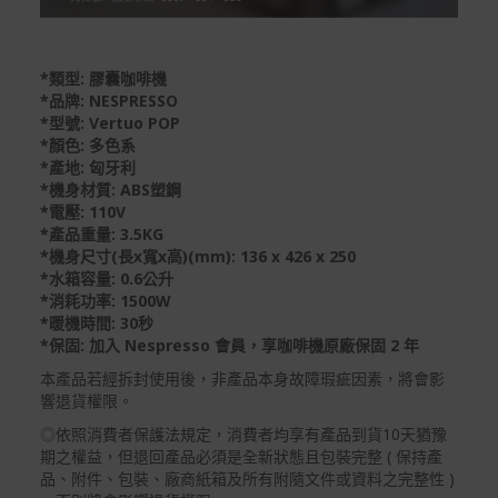
*類型: 膠囊咖啡機
*品牌: NESPRESSO
*型號: Vertuo POP
*顏色: 多色系
*產地: 匈牙利
*機身材質: ABS塑鋼
*電壓: 110V
*產品重量: 3.5KG
*機身尺寸(長x寬x高)(mm): 136 x 426 x 250
*水箱容量: 0.6公升
*消耗功率: 1500W
*暖機時間: 30秒
*保固: 加入 Nespresso 會員，享咖啡機原廠保固 2 年
本產品若經拆封使用後，非產品本身故障瑕疵因素，將會影
響退貨權限。
◎依照消費者保護法規定，消費者均享有產品到貨10天猶豫
期之權益，但退回產品必須是全新狀態且包裝完整 ( 保持產
品、附件、包裝、廠商紙箱及所有附隨文件或資料之完整性 )