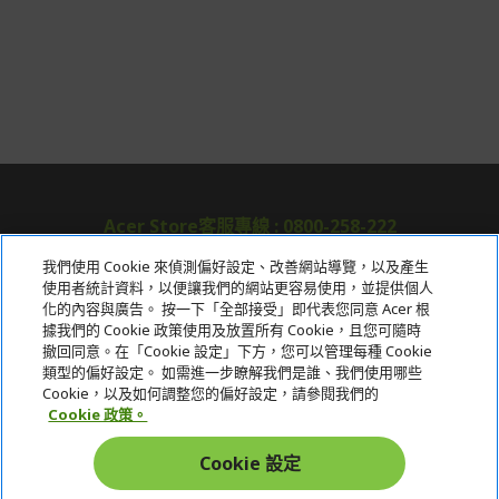
Acer Store客服專線 : 0800-258-222
我們使用 Cookie 來偵測偏好設定、改善網站導覽，以及產生
使用者統計資料，以便讓我們的網站更容易使用，並提供個人
關於宏碁
化的內容與廣告。 按一下「全部接受」即代表您同意 Acer 根
據我們的 Cookie 政策使用及放置所有 Cookie，且您可隨時
服務
撤回同意。在「Cookie 設定」下方，您可以管理每種 Cookie
類型的偏好設定。 如需進一步瞭解我們是誰、我們使用哪些
宏碁網路商城
Cookie，以及如何調整您的偏好設定，請參閱我們的
Cookie 政策。
帳戶
Cookie 設定
在社群上追蹤 Acer