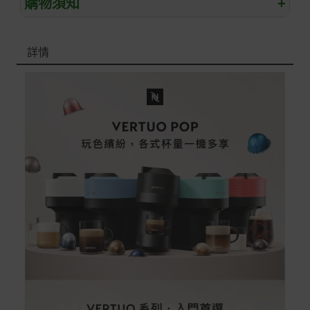
購物須知
+
退/換貨須知
詳情
本網站消費者享有商品到貨七天鑑賞期之權益(鑑賞期並非
試用期)。
到貨七天內消費者有權申請退貨或換貨；超過七天以上(含
假日)，恕無法辦理。
退回之商品必須是全新狀態且完整包裝(含商品、附件、包
裝、紙箱及所有附隨文件或資料)。
商品到貨後進行開箱前請全程錄影以確保自身權益 ! 非商
品本身瑕疵之退貨商品若有上述不完整之情況，本公司有
權向消費者收取相應的整新費用。
*遊戲光碟、軟體等影音商品屬智慧財產權之商品。依消費
者保護法第十九條第二項規定，一經拆封後恕不接受退換
貨。
如有相關退換貨服務需求，您可以透過專線或服務信箱聯
繫客服。