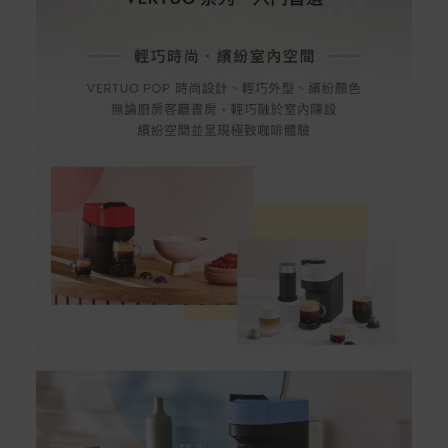
配送服務
本站商品除有特別標示收取運費之商品，其餘全館皆可免
運宅配到府。
Acer旗下品牌商品除可宅配配送全台各地外，部分商品可
以選擇配送至全台各地服務中心。
在消費者完成訂單付款後兩個工作天內會安排訂單出貨，
非Acer旗下品牌商品依配合廠商規範，可能會有無法配送
外島的狀況，
您可以於「我的訂單」內查詢訂單出貨狀態 (路徑：我的帳
號 > 我的訂單)。
實際的到貨時間依配合的物流商做安排，在無特殊狀況下
可在出貨後的兩個工作天內送達。
預購商品依商品頁面上的出貨時間安排，且有可能因實際
生產狀況有延後情況發生。
保固與售後服務
Acer旗下品牌商品保固期限與說明請參考此連結：
http
s://www.acer.com/tw-zh/support/warranty/product-wa