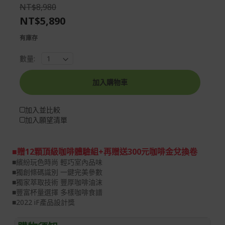
the
of
NT$8,980
images
the
NT$5,890
gallery
images
gallery
有庫存
數量:
加入購物車
加入並比較
加入願望清單
■贈12顆頂級咖啡體驗組+再贈送300元咖啡金兌換卷
■繽紛玩色時尚 輕巧室內品味
■獨創條碼識別 一鍵完美參數
■獨家萃取技術 豐厚咖啡油沫
■豐富杯量選擇 多樣咖啡食譜
■2022 iF產品設計獎