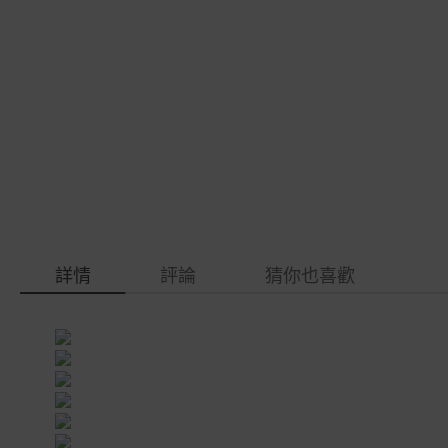
gallery
images
gallery
詳情
評論
猜你也喜歡