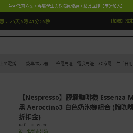
Acer教育方案，專屬學生與教職員優惠，點此立即【申請加入】
【加贈】指定筆電贈
優惠：
25天 5時 41分 53秒
上型電腦
螢幕/顯示器
筆電周邊
電腦周邊
3C家電
生活日用
【Nespresso】膠囊咖啡機 Essenza M
黑 Aeroccino3 白色奶泡機組合 (贈
折扣金)
Ref.
0039768
第一個發表評論