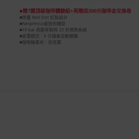
■贈7顆頂級咖啡體驗組+再贈送300元咖啡金兌換卷
■榮獲 Red Dot 紅點設計
■Nespresso最迷你機型
■19 bar 高壓萃取與 25 秒預熱系統
■省電模式：9 分鐘後自動關機
■咖啡機產地：烏克蘭