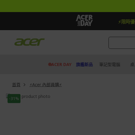
跳
到
內
容
【贈品】指定機種贈最高$888即享券
快去搶
⚡限時
🌐ACER DAY
旗艦新品
筆記型電腦
桌
首頁
⚡Acer 內部員購⚡
Skip
-31%
to
Skip
the
to
end
the
of
beginning
the
of
images
the