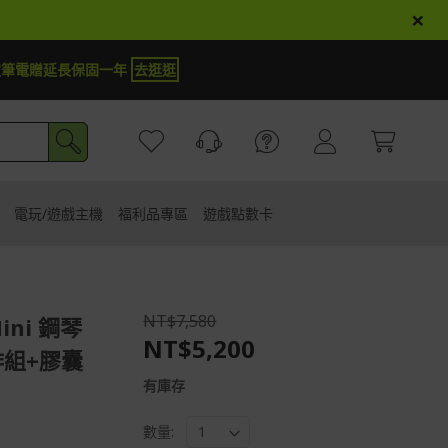
×
延長保固一年
去逛逛
【
電玩/遊戲主機
福利品專區
遊戲點數卡
NT$7,580
ini 鋼琴
NT$5,200
咖啡組+膠囊
有庫存
數量: