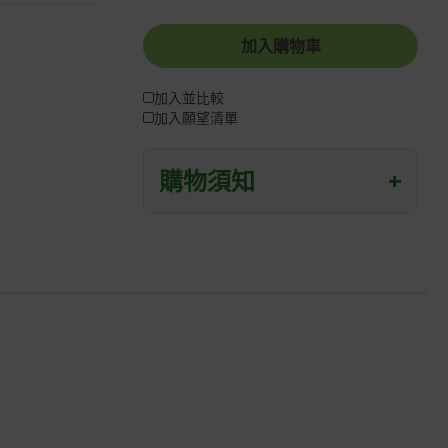
加入購物車
加入並比較
加入願望清單
購物須知
+
退/換貨須知
本網站消費者享有商品到貨七天鑑賞期
之權益(鑑賞期並非試用期)。
到貨七天內消費者有權申請退貨或換
貨；超過七天以上(含假日)，恕無法辦
理。
退回之商品必須是全新狀態且完整包裝
(含商品、附件、包裝、紙箱及所有附隨
文件或資料)。