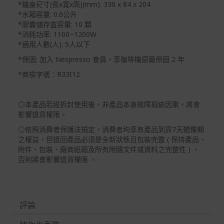
*機身尺寸(長x寬x高)(mm): 330 x 84 x 204
*水箱容量: 0.6公升
*膠囊儲存盒容量: 10 顆
*消耗功率: 1100~1200W
*適用人數(人): 5人以下
*保固: 加入 Nespresso 會員，享咖啡機原廠保固 2 年
*商檢字號：R33I12
◎本產品若經拆封使用後，非產品本身故障瑕疵因素，將會
影響退貨權限。
◎依照消費者保護法規定，消費者均享有產品到貨7天猶豫期
之權益，但退回產品必須是全新狀態且包裝完整 ( 保持產品、
附件、包裝、廠商紙箱及所有附隨文件或資料之完整性 ) ，
否則將會影響退貨權限 。
評論