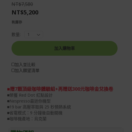
the
of
NT$7,580
images
the
NT$5,200
gallery
images
gallery
有庫存
數量:
加入購物車
加入並比較
加入願望清單
■贈7顆頂級咖啡體驗組+再贈送300元咖啡金兌換卷
■榮獲 Red Dot 紅點設計
■Nespresso最迷你機型
■19 bar 高壓萃取與 25 秒預熱系統
■省電模式：9 分鐘後自動關機
■咖啡機產地：烏克蘭