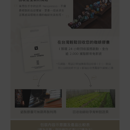
配送服務
本站商品除有特別標示收取運費之商品，其餘全館皆可免
運宅配到府。
Acer旗下品牌商品除可宅配配送全台各地外，部分商品可
以選擇配送至全台各地服務中心。
在消費者完成訂單付款後兩個工作天內會安排訂單出貨，
非Acer旗下品牌商品依配合廠商規範，可能會有無法配送
外島的狀況，
您可以於「我的訂單」內查詢訂單出貨狀態 (路徑：我的帳
號 > 我的訂單)。
實際的到貨時間依配合的物流商做安排，在無特殊狀況下
可在出貨後的兩個工作天內送達。
預購商品依商品頁面上的出貨時間安排，且有可能因實際
生產狀況有延後情況發生。
保固與售後服務
Acer旗下品牌商品保固期限與說明請參考此連結：
http
s://www.acer.com/tw-zh/support/warranty/product-wa