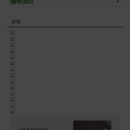
購物須知
+
退/換貨須知
詳情
本網站消費者享有商品到貨七天鑑賞期之權益(鑑賞期並非
試用期)。
到貨七天內消費者有權申請退貨或換貨；超過七天以上(含
假日)，恕無法辦理。
退回之商品必須是全新狀態且完整包裝(含商品、附件、包
裝、紙箱及所有附隨文件或資料)。
商品到貨後進行開箱前請全程錄影以確保自身權益 ! 非商
品本身瑕疵之退貨商品若有上述不完整之情況，本公司有
權向消費者收取相應的整新費用。
*遊戲光碟、軟體等影音商品屬智慧財產權之商品。依消費
者保護法第十九條第二項規定，一經拆封後恕不接受退換
貨。
如有相關退換貨服務需求，您可以透過專線或服務信箱聯
繫客服。