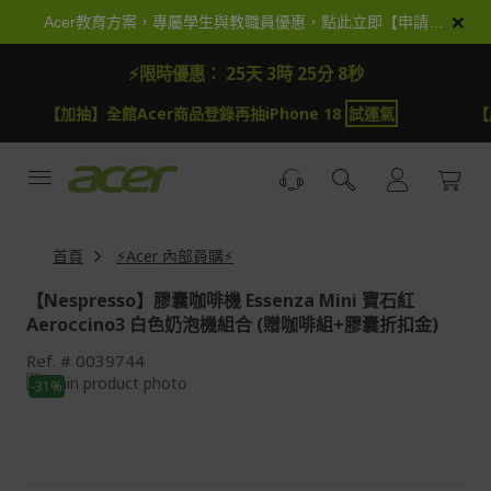
跳
×
Acer教育方案，專屬學生與教職員優惠，點此立即【申請加入】
到
內
⚡限時優惠：
25天 3時 25分 7秒
容
【加抽】全館Acer商品登錄再抽iPhone 18
試運氣
【
首頁
⚡Acer 內部員購⚡
【Nespresso】膠囊咖啡機 Essenza Mini 寶石紅
Aeroccino3 白色奶泡機組合 (贈咖啡組+膠囊折扣金)
Ref.
0039744
Skip
-31%
to
Skip
the
to
end
the
of
beginning