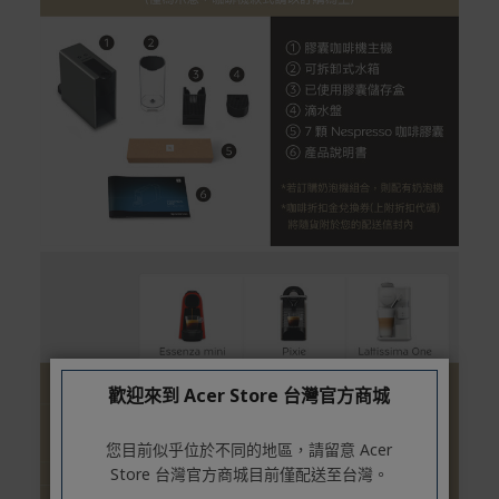
rranties
非Acer旗下品牌商品保固依各商品和之廠商有所不同，詳
情請參考商品說明。
如有相關保固問題以及售後服務問題，您可以透過專線或
服務信箱聯繫客服。
付款方式
本網站提供以下付款方式：
信用卡一次付清：支援Visa、Master Card及JCB卡
別
信用卡分期付款：限指定商品使用，滿1千享3期0利
率/滿1萬享3期0利率/滿3萬享12期0利率
銀行帳戶轉帳：使用一次性虛擬帳戶
歡迎來到 Acer Store 台灣官方商城
LINEPAY(含iPASS MONEY)
Apple Pay：須使用行動裝置
您目前似乎位於不同的地區，請留意 Acer
Samsung Wallet (原Samsung Pay)：須使用行動裝
Store 台灣官方商城目前僅配送至台灣。
置