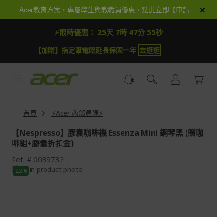
跳
×
Acer教育方案，專屬學生與教職員優惠，點此立即【申請加入】
到
內
⚡限時優惠：
25天 7時 47分 55秒
容
【加贈】指定筆電贈延長保固一年
去逛逛
首頁
⚡Acer 內部員購⚡
【Nespresso】膠囊咖啡機 Essenza Mini 鋼琴黑 (贈咖
啡組+膠囊折扣金)
Ref.
0039732
Skip
-22%
to
Skip
the
to
end
the
of
beginning