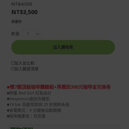
the
of
NT$4,500
images
the
NT$3,500
gallery
images
gallery
有庫存
數量:
加入購物車
加入並比較
加入願望清單
■贈7顆頂級咖啡體驗組+再贈送300元咖啡金兌換卷
■榮獲 Red Dot 紅點設計
■Nespresso最迷你機型
■19 bar 高壓萃取與 25 秒預熱系統
■省電模式：9 分鐘後自動關機
■咖啡機產地：烏克蘭