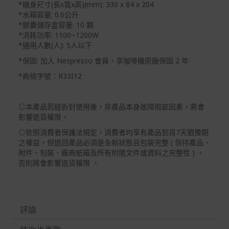
*機身尺寸(長x寬x高)(mm): 330 x 84 x 204
*水箱容量: 0.6公升
*膠囊儲存盒容量: 10 顆
*消耗功率: 1100~1200W
*適用人數(人): 5人以下
*保固: 加入 Nespresso 會員，享咖啡機原廠保固 2 年
*商檢字號：R33I12
◎本產品若經拆封使用後，非產品本身故障瑕疵因素，將會
影響退貨權限。
◎依照消費者保護法規定，消費者均享有產品到貨7天猶豫期
之權益，但退回產品必須是全新狀態且包裝完整 ( 保持產品、
附件、包裝、廠商紙箱及所有附隨文件或資料之完整性 ) ，
否則將會影響退貨權限 。
評論