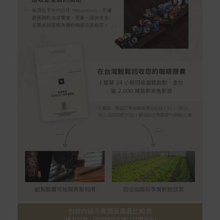
配送服務
本站商品除有特別標示收取運費之商品，其餘全館皆可免
運宅配到府。
Acer旗下品牌商品除可宅配配送全台各地外，部分商品可
以選擇配送至全台各地服務中心。
在消費者完成訂單付款後兩個工作天內會安排訂單出貨，
非Acer旗下品牌商品依配合廠商規範，可能會有無法配送
外島的狀況，
您可以於「我的訂單」內查詢訂單出貨狀態 (路徑：我的帳
號 > 我的訂單)。
實際的到貨時間依配合的物流商做安排，在無特殊狀況下
可在出貨後的兩個工作天內送達。
預購商品依商品頁面上的出貨時間安排，且有可能因實際
生產狀況有延後情況發生。
保固與售後服務
Acer旗下品牌商品保固期限與說明請參考此連結：
http
s://www.acer.com/tw-zh/support/warranty/product-wa