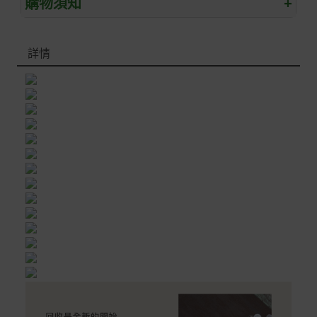
購物須知
+
退/換貨須知
詳情
本網站消費者享有商品到貨七天鑑賞期之權益(鑑賞期並非
試用期)。
到貨七天內消費者有權申請退貨或換貨；超過七天以上(含
假日)，恕無法辦理。
退回之商品必須是全新狀態且完整包裝(含商品、附件、包
裝、紙箱及所有附隨文件或資料)。
商品到貨後進行開箱前請全程錄影以確保自身權益 ! 非商
品本身瑕疵之退貨商品若有上述不完整之情況，本公司有
權向消費者收取相應的整新費用。
*遊戲光碟、軟體等影音商品屬智慧財產權之商品。依消費
者保護法第十九條第二項規定，一經拆封後恕不接受退換
貨。
如有相關退換貨服務需求，您可以透過專線或服務信箱聯
繫客服。