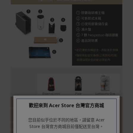
rranties
非Acer旗下品牌商品保固依各商品和之廠商有所不同，詳
情請參考商品說明。
如有相關保固問題以及售後服務問題，您可以透過專線或
服務信箱聯繫客服。
付款方式
本網站提供以下付款方式：
信用卡一次付清：支援Visa、Master Card及JCB卡
別
信用卡分期付款：限指定商品使用，滿1千享3期0利
率/滿1萬享3期0利率/滿3萬享12期0利率
銀行帳戶轉帳：使用一次性虛擬帳戶
歡迎來到 Acer Store 台灣官方商城
LINEPAY(含iPASS MONEY)
Apple Pay：須使用行動裝置
您目前似乎位於不同的地區，請留意 Acer
Samsung Wallet (原Samsung Pay)：須使用行動裝
Store 台灣官方商城目前僅配送至台灣。
置