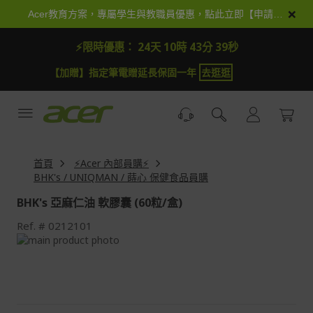
跳
×
Acer教育方案，專屬學生與教職員優惠，點此立即【申請加入】
到
內
⚡限時優惠：
24天 10時 43分 38秒
容
【加贈】指定筆電贈延長保固一年
去逛逛
首頁
⚡Acer 內部員購⚡
BHK's / UNIQMAN / 蒔心 保健食品員購
BHK's 亞麻仁油 軟膠囊 (60粒/盒)
Ref.
0212101
Skip
to
Skip
the
to
end
the
of
beginning
the
of