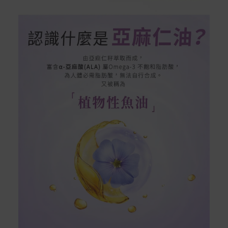
在消費者完成訂單付款後兩個工作天內會安排訂單出貨，
非Acer旗下品牌商品依配合廠商規範，可能會有無法配送
外島的狀況，
您可以於「我的訂單」內查詢訂單出貨狀態 (路徑：我的帳
號 > 我的訂單)。
實際的到貨時間依配合的物流商做安排，在無特殊狀況下
可在出貨後的兩個工作天內送達。
預購商品依商品頁面上的出貨時間安排，且有可能因實際
生產狀況有延後情況發生。
保固與售後服務
Acer旗下品牌商品保固期限與說明請參考此連結：
http
s://www.acer.com/tw-zh/support/warranty/product-wa
rranties
非Acer旗下品牌商品保固依各商品和之廠商有所不同，詳
情請參考商品說明。
如有相關保固問題以及售後服務問題，您可以透過專線或
服務信箱聯繫客服。