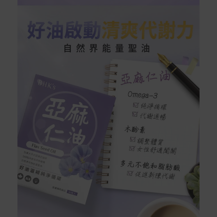
付款方式
本網站提供以下付款方式：
信用卡一次付清：支援Visa、Master Card及JCB卡
別
信用卡分期付款：限指定商品使用，滿1千享3期0利
率/滿1萬享3期0利率/滿3萬享12期0利率
銀行帳戶轉帳：使用一次性虛擬帳戶
LINEPAY(含iPASS MONEY)
Apple Pay：須使用行動裝置
Samsung Wallet (原Samsung Pay)：須使用行動裝
置