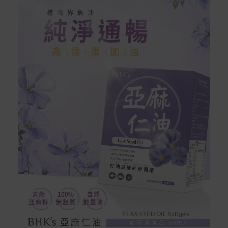
到貨七天內消費者有權申請退貨或換貨；超過七天以上(含
假日)，恕無法辦理。
退回之商品必須是全新狀態且完整包裝(含商品、附件、包
裝、紙箱及所有附隨文件或資料)。
商品到貨後進行開箱前請全程錄影以確保自身權益 ! 非商
品本身瑕疵之退貨商品若有上述不完整之情況，本公司有
權向消費者收取相應的整新費用。
*遊戲光碟、軟體等影音商品屬智慧財產權之商品。依消費
者保護法第十九條第二項規定，一經拆封後恕不接受退換
貨。
如有相關退換貨服務需求，您可以透過專線或服務信箱聯
繫客服。
配送服務
本站商品除有特別標示收取運費之商品，其餘全館皆可免
運宅配到府。
Acer旗下品牌商品除可宅配配送全台各地外，部分商品可
以選擇配送至全台各地服務中心。