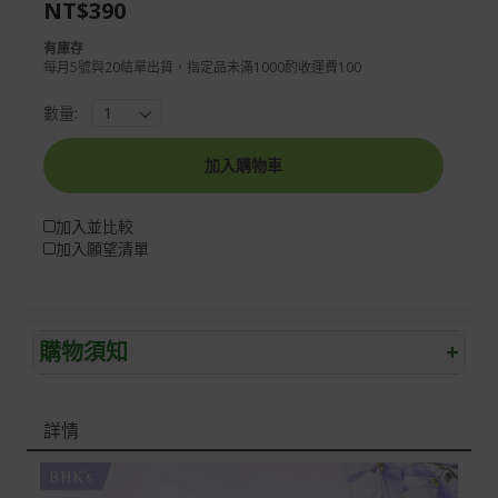
NT$390
images
the
gallery
images
有庫存
gallery
每月5號與20結單出貨，指定品未滿1000酌收運費100
數量:
加入購物車
加入並比較
加入願望清單
購物須知
+
退/換貨須知
詳情
本網站消費者享有商品到貨七天鑑賞期之權益(鑑賞期並非
試用期)。