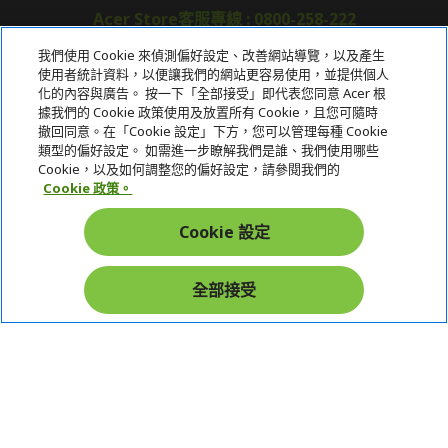
Acer Store客服專線 : 0800-258-222
我們使用 Cookie 來偵測偏好設定、改善網站導覽，以及產生
使用者統計資料，以便讓我們的網站更容易使用，並提供個人
關於宏碁
化的內容與廣告。 按一下「全部接受」即代表您同意 Acer 根
據我們的 Cookie 政策使用及放置所有 Cookie，且您可隨時
服務
撤回同意。在「Cookie 設定」下方，您可以管理每種 Cookie
類型的偏好設定。 如需進一步瞭解我們是誰、我們使用哪些
宏碁網路商城
Cookie，以及如何調整您的偏好設定，請參閱我們的
Cookie 政策。
帳戶
Cookie 設定
在社群上追蹤 Acer
全部接受
本網站提供之安全支付：