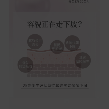
在消費者完成訂單付款後兩個工作天內會安排訂單出貨，
非Acer旗下品牌商品依配合廠商規範，可能會有無法配送
外島的狀況，
您可以於「我的訂單」內查詢訂單出貨狀態 (路徑：我的帳
號 > 我的訂單)。
實際的到貨時間依配合的物流商做安排，在無特殊狀況下
可在出貨後的兩個工作天內送達。
預購商品依商品頁面上的出貨時間安排，且有可能因實際
生產狀況有延後情況發生。
保固與售後服務
Acer旗下品牌商品保固期限與說明請參考此連結：
http
s://www.acer.com/tw-zh/support/warranty/product-wa
rranties
非Acer旗下品牌商品保固依各商品和之廠商有所不同，詳
情請參考商品說明。
如有相關保固問題以及售後服務問題，您可以透過專線或
服務信箱聯繫客服。