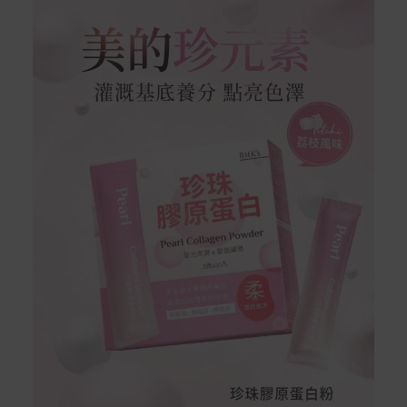
到貨七天內消費者有權申請退貨或換貨；超過七天以上(含
假日)，恕無法辦理。
退回之商品必須是全新狀態且完整包裝(含商品、附件、包
裝、紙箱及所有附隨文件或資料)。
商品到貨後進行開箱前請全程錄影以確保自身權益 ! 非商
品本身瑕疵之退貨商品若有上述不完整之情況，本公司有
權向消費者收取相應的整新費用。
*遊戲光碟、軟體等影音商品屬智慧財產權之商品。依消費
者保護法第十九條第二項規定，一經拆封後恕不接受退換
貨。
如有相關退換貨服務需求，您可以透過專線或服務信箱聯
繫客服。
配送服務
本站商品除有特別標示收取運費之商品，其餘全館皆可免
運宅配到府。
Acer旗下品牌商品除可宅配配送全台各地外，部分商品可
以選擇配送至全台各地服務中心。