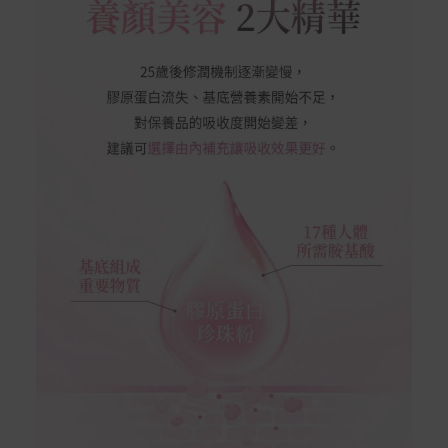
付款方式
本網站提供以下付款方式：
信用卡一次付清：支援Visa、Master Card及JCB卡
別
信用卡分期付款：限指定商品使用，滿1千享3期0利
率/滿1萬享3期0利率/滿3萬享12期0利率
銀行帳戶轉帳：使用一次性虛擬帳戶
LINEPAY(含iPASS MONEY)
Apple Pay：須使用行動裝置
Samsung Wallet (原Samsung Pay)：須使用行動裝
置