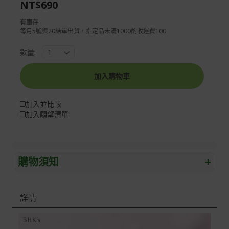
NT$690
images
the
gallery
images
有庫存
gallery
每月5號與20結單出貨，指定品未滿1000酌收運費100
數量:
加入購物車
加入並比較
加入願望清單
購物須知
+
退/換貨須知
詳情
本網站消費者享有商品到貨七天鑑賞期之權益(鑑賞期並非
試用期)。