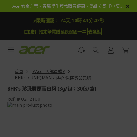
跳
×
Acer教育方案，專屬學生與教職員優惠，點此立即【申請加入】
到
內
⚡限時優惠：
24天 10時 43分 41秒
容
【加贈】指定筆電贈延長保固一年
去逛逛
首頁
⚡Acer 內部員購⚡
BHK's / UNIQMAN / 蒔心 保健食品員購
BHK's 珍珠膠原蛋白粉 (3g/包；30包/盒)
Ref.
0212100
Skip
to
Skip
the
to
end
the
of
beginning
the
of