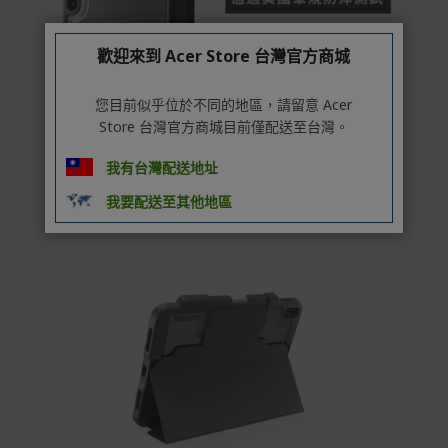
非Acer旗下品牌商品保固依各商品和之廠商有所不同，詳
情請參考商品說明。
歡迎來到 Acer Store 台灣官方商城
如有相關保固問題以及售後服務問題，您可以透過專線或
服務信箱聯繫客服。
您目前似乎位於不同的地區，請留意 Acer
付款方式
Store 台灣官方商城目前僅配送至台灣。
本網站提供以下付款方式：
我有台灣配送地址
信用卡一次付清：支援Visa、Master Card及JCB卡
別
我要配送至其他地區
信用卡分期付款：限指定商品使用，滿1千享3期0利
率/滿1萬享3期0利率/滿3萬享12期0利率
銀行帳戶轉帳：使用一次性虛擬帳戶
LINEPAY(含iPASS MONEY)
Apple Pay：須使用行動裝置
Samsung Wallet (原Samsung Pay)：須使用行動裝
置