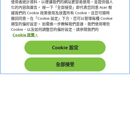
使用者統計資料，以便讓我們的網站更容易使用，並提供個人
關於宏碁
化的內容與廣告。 按一下「全部接受」即代表您同意 Acer 根
據我們的 Cookie 政策使用及放置所有 Cookie，且您可隨時
服務
撤回同意。在「Cookie 設定」下方，您可以管理每種 Cookie
類型的偏好設定。 如需進一步瞭解我們是誰、我們使用哪些
宏碁網路商城
Cookie，以及如何調整您的偏好設定，請參閱我們的
Cookie 政策。
帳戶
Cookie 設定
在社群上追蹤 Acer
全部接受
本網站提供之安全支付：
Acer Store | 宏碁官方商城 | 統一編號：20828393 | Acer 版權所有