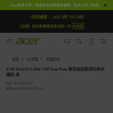
跳
×
Acer教育方案，專屬學生與教職員優惠，點此立即【申請加入】
到
內
⚡限時優惠：
24天 6時 7分 53秒
容
【加贈】指定筆電贈延長保固一年
去逛逛
首頁
3C家電
手機配件
STM iPad Pro M4 11吋 Dux Plus 專用強固軍規防摔保
護殼-黑
Ref.
0042977
Skip
to
Skip
the
to
end
the
of
beginning