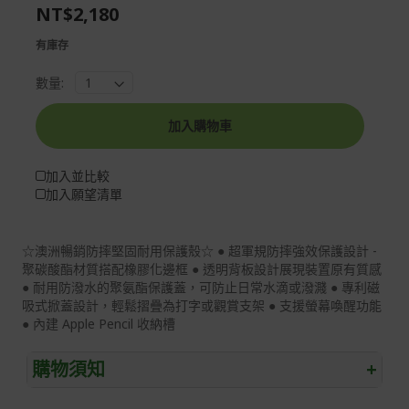
the
of
NT$2,180
images
the
gallery
images
有庫存
gallery
數量:
加入購物車
加入並比較
加入願望清單
☆澳洲暢銷防摔堅固耐用保護殼☆ ● 超軍規防摔強效保護設計 -
聚碳酸酯材質搭配橡膠化邊框 ● 透明背板設計展現裝置原有質感
● 耐用防潑水的聚氨酯保護蓋，可防止日常水滴或潑濺 ● 專利磁
吸式掀蓋設計，輕鬆摺疊為打字或觀賞支架 ● 支援螢幕喚醒功能
● 內建 Apple Pencil 收納槽
購物須知
+