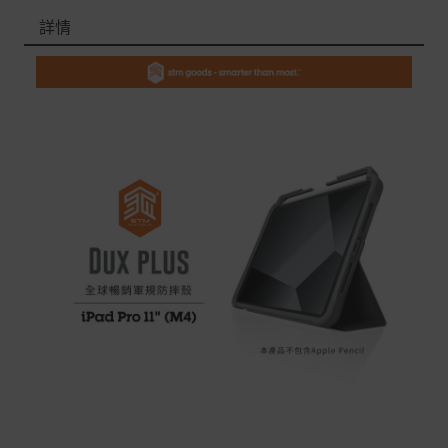
退/換貨須知
詳情
本網站消費者享有商品到貨七天鑑賞期之權益(鑑賞期並非
試用期)。
到貨七天內消費者有權申請退貨或換貨；超過七天以上(含
假日)，恕無法辦理。
退回之商品必須是全新狀態且完整包裝(含商品、附件、包
裝、紙箱及所有附隨文件或資料)。
商品到貨後進行開箱前請全程錄影以確保自身權益 ! 非商
品本身瑕疵之退貨商品若有上述不完整之情況，本公司有
權向消費者收取相應的整新費用。
*遊戲光碟、軟體等影音商品屬智慧財產權之商品。依消費
者保護法第十九條第二項規定，一經拆封後恕不接受退換
貨。
如有相關退換貨服務需求，您可以透過專線或服務信箱聯
繫客服。
配送服務
本站商品除有特別標示收取運費之商品，其餘全館皆可免