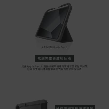
運宅配到府。
Acer旗下品牌商品除可宅配配送全台各地外，部分商品可
以選擇配送至全台各地服務中心。
在消費者完成訂單付款後兩個工作天內會安排訂單出貨，
非Acer旗下品牌商品依配合廠商規範，可能會有無法配送
外島的狀況，
您可以於「我的訂單」內查詢訂單出貨狀態 (路徑：我的帳
號 > 我的訂單)。
實際的到貨時間依配合的物流商做安排，在無特殊狀況下
可在出貨後的兩個工作天內送達。
預購商品依商品頁面上的出貨時間安排，且有可能因實際
生產狀況有延後情況發生。
保固與售後服務
Acer旗下品牌商品保固期限與說明請參考此連結：
http
s://www.acer.com/tw-zh/support/warranty/product-wa
rranties